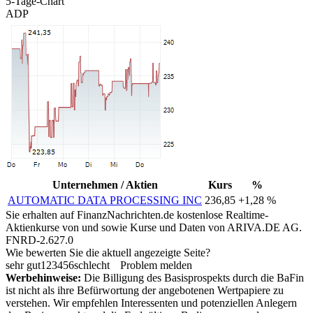
5-Tage-Chart
ADP
Unternehmen / Aktien
Kurs
%
AUTOMATIC DATA PROCESSING INC
236,85
+1,28 %
Sie erhalten auf FinanzNachrichten.de kostenlose Realtime-
Aktienkurse von
und
sowie Kurse und Daten von
ARIVA.DE AG
.
FNRD-2.627.0
Wie bewerten Sie die aktuell angezeigte Seite?
sehr gut
1
2
3
4
5
6
schlecht
Problem melden
Werbehinweise:
Die Billigung des Basisprospekts durch die BaFin
ist nicht als ihre Befürwortung der angebotenen Wertpapiere zu
verstehen. Wir empfehlen Interessenten und potenziellen Anlegern