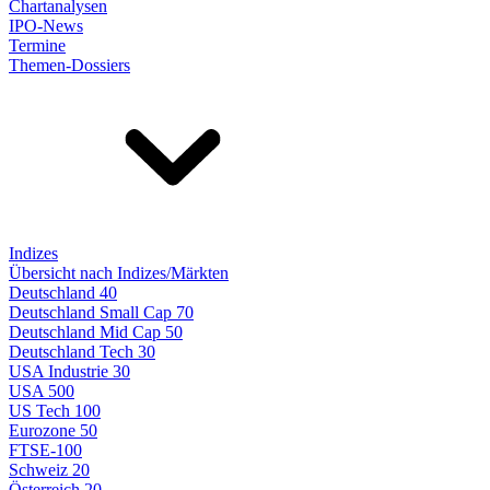
Chartanalysen
IPO-News
Termine
Themen-Dossiers
Indizes
Übersicht nach Indizes/Märkten
Deutschland 40
Deutschland Small Cap 70
Deutschland Mid Cap 50
Deutschland Tech 30
USA Industrie 30
USA 500
US Tech 100
Eurozone 50
FTSE-100
Schweiz 20
Österreich 20