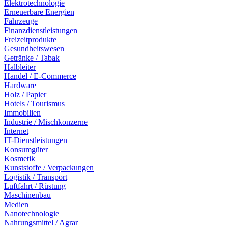
Elektrotechnologie
Erneuerbare Energien
Fahrzeuge
Finanzdienstleistungen
Freizeitprodukte
Gesundheitswesen
Getränke / Tabak
Halbleiter
Handel / E-Commerce
Hardware
Holz / Papier
Hotels / Tourismus
Immobilien
Industrie / Mischkonzerne
Internet
IT-Dienstleistungen
Konsumgüter
Kosmetik
Kunststoffe / Verpackungen
Logistik / Transport
Luftfahrt / Rüstung
Maschinenbau
Medien
Nanotechnologie
Nahrungsmittel / Agrar