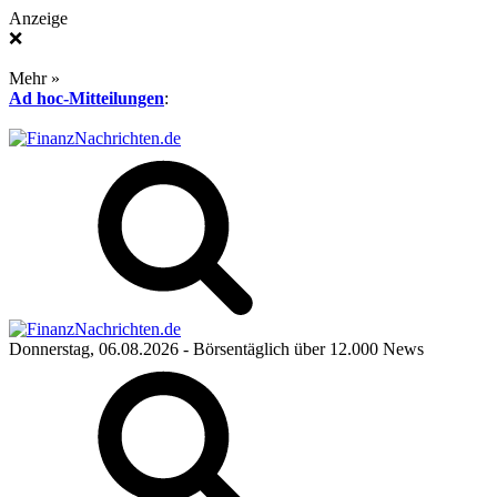
Anzeige
❌
Mehr »
Ad hoc-Mitteilungen
:
Donnerstag, 06.08.2026
- Börsentäglich über 12.000 News