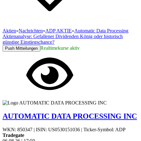
Aktien
»
Nachrichten
»
ADP AKTIE
»
Automatic Data Processing
Aktienanalyse: Gefallener Dividenden König oder historisch
günstige Einstiegschance?
Realtimekurse aktiv
Push Mitteilungen
AUTOMATIC DATA PROCESSING INC
WKN: 850347
|
ISIN: US0530151036
|
Ticker-Symbol: ADP
Tradegate
06.08.26
|
17:59