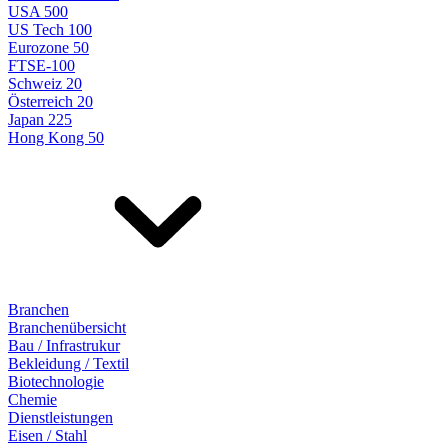
USA 500
US Tech 100
Eurozone 50
FTSE-100
Schweiz 20
Österreich 20
Japan 225
Hong Kong 50
Branchen
Branchenübersicht
Bau / Infrastrukur
Bekleidung / Textil
Biotechnologie
Chemie
Dienstleistungen
Eisen / Stahl