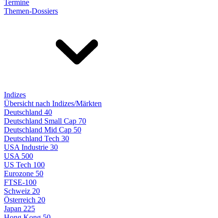
Termine
Themen-Dossiers
Indizes
Übersicht nach Indizes/Märkten
Deutschland 40
Deutschland Small Cap 70
Deutschland Mid Cap 50
Deutschland Tech 30
USA Industrie 30
USA 500
US Tech 100
Eurozone 50
FTSE-100
Schweiz 20
Österreich 20
Japan 225
Hong Kong 50