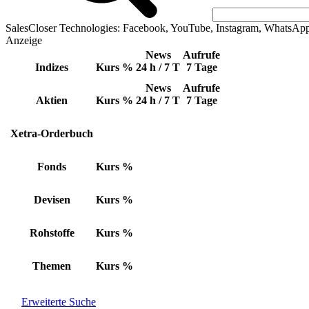
SalesCloser Technologies: Facebook, YouTube, Instagram, WhatsAp
Anzeige
News
Aufrufe
Indizes
Kurs
%
24 h / 7 T
7 Tage
News
Aufrufe
Aktien
Kurs
%
24 h / 7 T
7 Tage
Xetra-Orderbuch
Fonds
Kurs
%
Devisen
Kurs
%
Rohstoffe
Kurs
%
Themen
Kurs
%
Erweiterte Suche