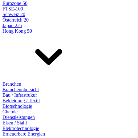
Eurozone 50
FTSE-100
Schweiz 20
Österreich 20
Japan 225
Hong Kong 50
Branchen
Branchenübersicht
Bau / Infrastrukur
Bekleidung / Textil
Biotechnologie
Chemie
Dienstleistungen
Eisen / Stahl
Elektrotechnologie
Erneuerbare Energien