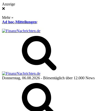
Anzeige
❌
Mehr »
Ad hoc-Mitteilungen
:
Donnerstag, 06.08.2026
- Börsentäglich über 12.000 News