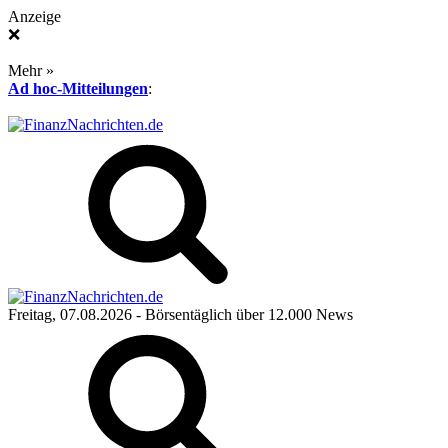
Anzeige
❌
Mehr »
Ad hoc-Mitteilungen
:
Freitag, 07.08.2026
- Börsentäglich über 12.000 News