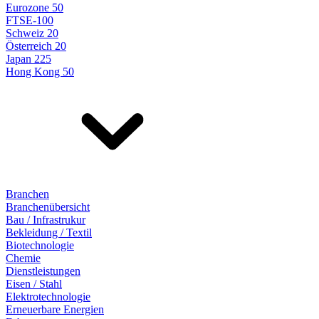
Eurozone 50
FTSE-100
Schweiz 20
Österreich 20
Japan 225
Hong Kong 50
Branchen
Branchenübersicht
Bau / Infrastrukur
Bekleidung / Textil
Biotechnologie
Chemie
Dienstleistungen
Eisen / Stahl
Elektrotechnologie
Erneuerbare Energien