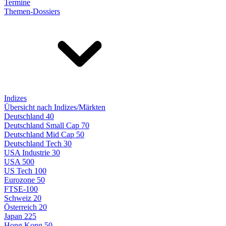
Termine
Themen-Dossiers
Indizes
Übersicht nach Indizes/Märkten
Deutschland 40
Deutschland Small Cap 70
Deutschland Mid Cap 50
Deutschland Tech 30
USA Industrie 30
USA 500
US Tech 100
Eurozone 50
FTSE-100
Schweiz 20
Österreich 20
Japan 225
Hong Kong 50