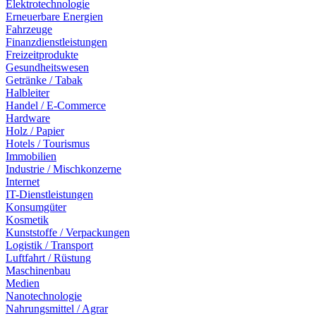
Elektrotechnologie
Erneuerbare Energien
Fahrzeuge
Finanzdienstleistungen
Freizeitprodukte
Gesundheitswesen
Getränke / Tabak
Halbleiter
Handel / E-Commerce
Hardware
Holz / Papier
Hotels / Tourismus
Immobilien
Industrie / Mischkonzerne
Internet
IT-Dienstleistungen
Konsumgüter
Kosmetik
Kunststoffe / Verpackungen
Logistik / Transport
Luftfahrt / Rüstung
Maschinenbau
Medien
Nanotechnologie
Nahrungsmittel / Agrar