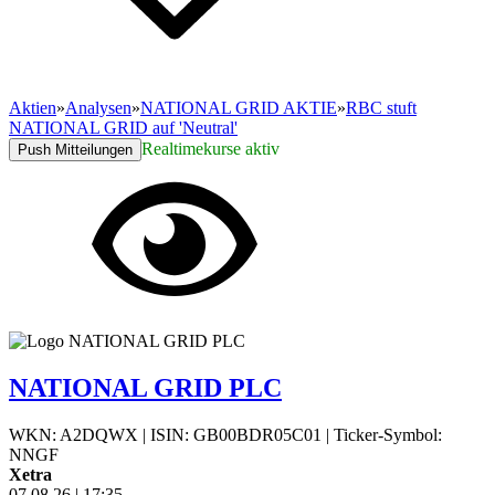
Aktien
»
Analysen
»
NATIONAL GRID AKTIE
»
RBC stuft
NATIONAL GRID auf 'Neutral'
Realtimekurse aktiv
Push Mitteilungen
NATIONAL GRID PLC
WKN: A2DQWX
|
ISIN: GB00BDR05C01
|
Ticker-Symbol:
NNGF
Xetra
07.08.26
|
17:35