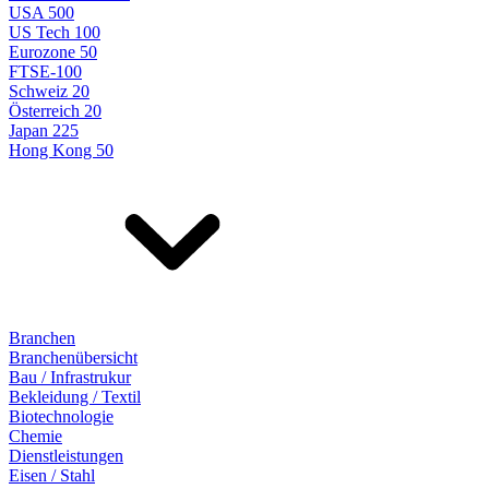
USA 500
US Tech 100
Eurozone 50
FTSE-100
Schweiz 20
Österreich 20
Japan 225
Hong Kong 50
Branchen
Branchenübersicht
Bau / Infrastrukur
Bekleidung / Textil
Biotechnologie
Chemie
Dienstleistungen
Eisen / Stahl