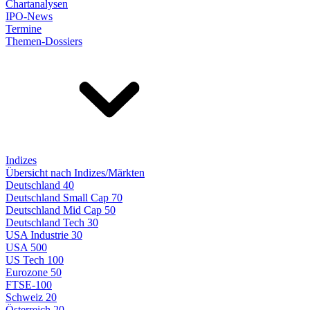
Chartanalysen
IPO-News
Termine
Themen-Dossiers
Indizes
Übersicht nach Indizes/Märkten
Deutschland 40
Deutschland Small Cap 70
Deutschland Mid Cap 50
Deutschland Tech 30
USA Industrie 30
USA 500
US Tech 100
Eurozone 50
FTSE-100
Schweiz 20
Österreich 20