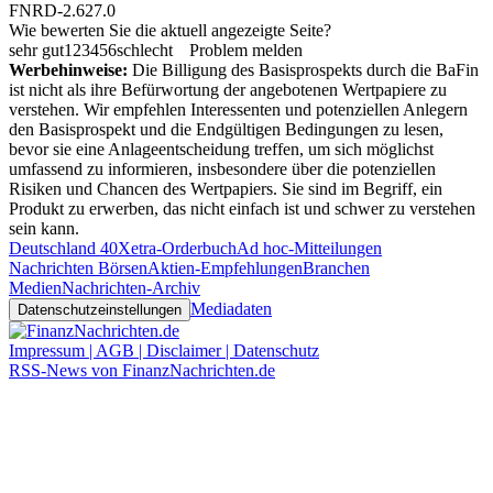
FNRD-2.627.0
Wie bewerten Sie die aktuell angezeigte Seite?
sehr gut
1
2
3
4
5
6
schlecht
Problem melden
Werbehinweise:
Die Billigung des Basisprospekts durch die BaFin
ist nicht als ihre Befürwortung der angebotenen Wertpapiere zu
verstehen. Wir empfehlen Interessenten und potenziellen Anlegern
den Basisprospekt und die Endgültigen Bedingungen zu lesen,
bevor sie eine Anlageentscheidung treffen, um sich möglichst
umfassend zu informieren, insbesondere über die potenziellen
Risiken und Chancen des Wertpapiers. Sie sind im Begriff, ein
Produkt zu erwerben, das nicht einfach ist und schwer zu verstehen
sein kann.
Deutschland 40
Xetra-Orderbuch
Ad hoc-Mitteilungen
Nachrichten Börsen
Aktien-Empfehlungen
Branchen
Medien
Nachrichten-Archiv
Mediadaten
Datenschutzeinstellungen
Impressum | AGB | Disclaimer | Datenschutz
RSS-News von FinanzNachrichten.de