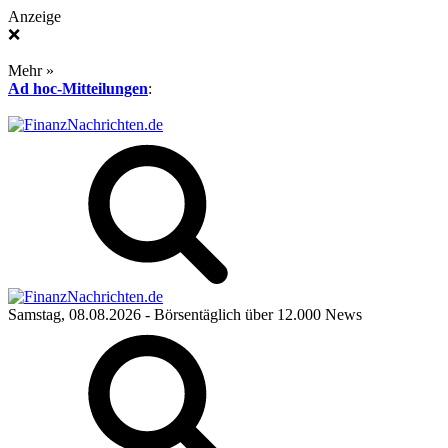
Anzeige
❌
Mehr »
Ad hoc-Mitteilungen
:
Samstag, 08.08.2026
- Börsentäglich über 12.000 News