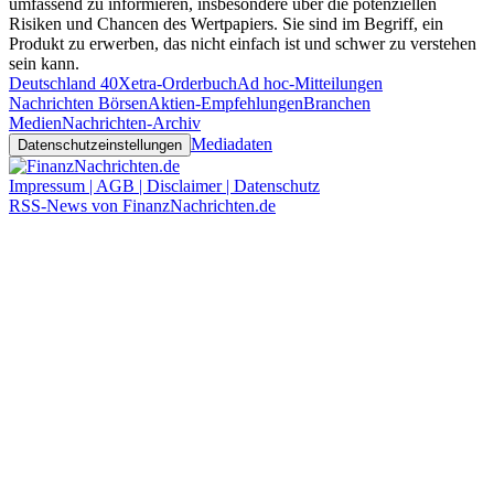
umfassend zu informieren, insbesondere über die potenziellen
Risiken und Chancen des Wertpapiers. Sie sind im Begriff, ein
Produkt zu erwerben, das nicht einfach ist und schwer zu verstehen
sein kann.
Deutschland 40
Xetra-Orderbuch
Ad hoc-Mitteilungen
Nachrichten Börsen
Aktien-Empfehlungen
Branchen
Medien
Nachrichten-Archiv
Mediadaten
Datenschutzeinstellungen
Impressum | AGB | Disclaimer | Datenschutz
RSS-News von FinanzNachrichten.de