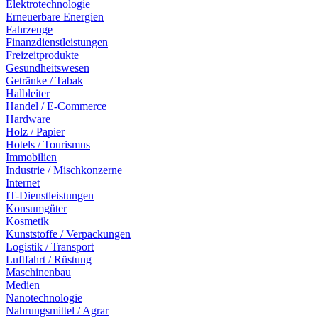
Elektrotechnologie
Erneuerbare Energien
Fahrzeuge
Finanzdienstleistungen
Freizeitprodukte
Gesundheitswesen
Getränke / Tabak
Halbleiter
Handel / E-Commerce
Hardware
Holz / Papier
Hotels / Tourismus
Immobilien
Industrie / Mischkonzerne
Internet
IT-Dienstleistungen
Konsumgüter
Kosmetik
Kunststoffe / Verpackungen
Logistik / Transport
Luftfahrt / Rüstung
Maschinenbau
Medien
Nanotechnologie
Nahrungsmittel / Agrar