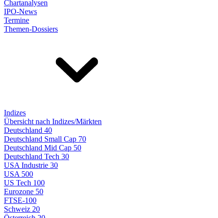
Chartanalysen
IPO-News
Termine
Themen-Dossiers
Indizes
Übersicht nach Indizes/Märkten
Deutschland 40
Deutschland Small Cap 70
Deutschland Mid Cap 50
Deutschland Tech 30
USA Industrie 30
USA 500
US Tech 100
Eurozone 50
FTSE-100
Schweiz 20
Österreich 20