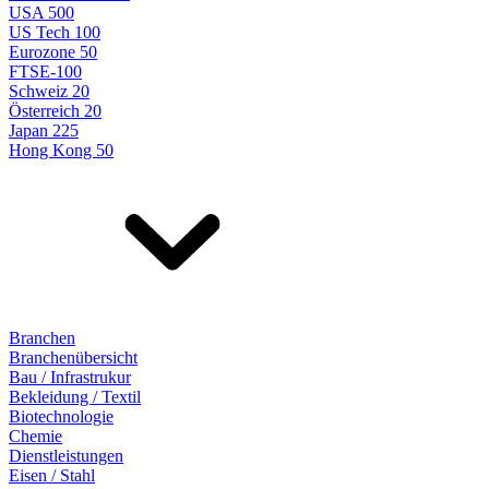
USA 500
US Tech 100
Eurozone 50
FTSE-100
Schweiz 20
Österreich 20
Japan 225
Hong Kong 50
Branchen
Branchenübersicht
Bau / Infrastrukur
Bekleidung / Textil
Biotechnologie
Chemie
Dienstleistungen
Eisen / Stahl