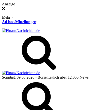
Anzeige
❌
Mehr »
Ad hoc-Mitteilungen
:
Sonntag, 09.08.2026
- Börsentäglich über 12.000 News