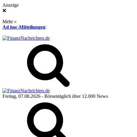
Anzeige
❌
Mehr »
Ad hoc-Mitteilungen
:
Freitag, 07.08.2026
- Börsentäglich über 12.000 News