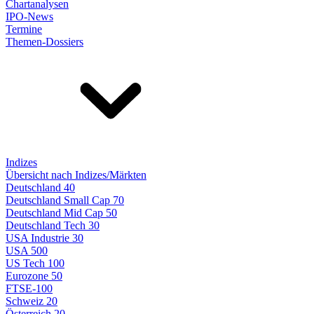
Chartanalysen
IPO-News
Termine
Themen-Dossiers
Indizes
Übersicht nach Indizes/Märkten
Deutschland 40
Deutschland Small Cap 70
Deutschland Mid Cap 50
Deutschland Tech 30
USA Industrie 30
USA 500
US Tech 100
Eurozone 50
FTSE-100
Schweiz 20
Österreich 20