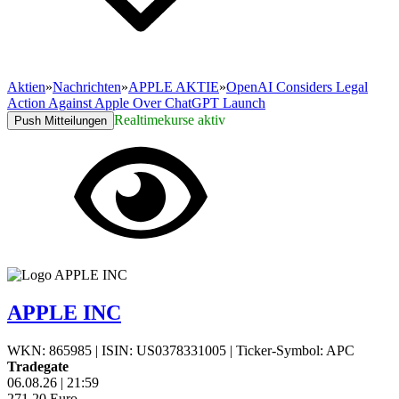
Aktien
»
Nachrichten
»
APPLE AKTIE
»
OpenAI Considers Legal
Action Against Apple Over ChatGPT Launch
Realtimekurse aktiv
Push Mitteilungen
APPLE INC
WKN: 865985
|
ISIN: US0378331005
|
Ticker-Symbol: APC
Tradegate
06.08.26
|
21:59
271,20
Euro