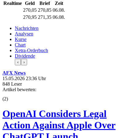
Realtime
Geld
Brief
Zeit
270,05
270,85
06.08.
270,95
271,35
06.08.
Nachrichten
Analysen
Kurse
Chart
Xetra-Orderbuch
Dividende
‹
›
AFX News
15.05.2026 23:36 Uhr
848 Leser
Artikel bewerten:
(
2
)
OpenAI Considers Legal
Action Against Apple Over
ChatGPT Launch