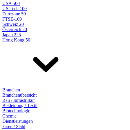
USA 500
US Tech 100
Eurozone 50
FTSE-100
Schweiz 20
Österreich 20
Japan 225
Hong Kong 50
Branchen
Branchenübersicht
Bau / Infrastrukur
Bekleidung / Textil
Biotechnologie
Chemie
Dienstleistungen
Eisen / Stahl