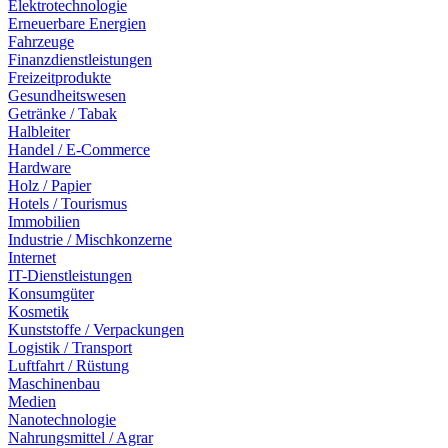
Elektrotechnologie
Erneuerbare Energien
Fahrzeuge
Finanzdienstleistungen
Freizeitprodukte
Gesundheitswesen
Getränke / Tabak
Halbleiter
Handel / E-Commerce
Hardware
Holz / Papier
Hotels / Tourismus
Immobilien
Industrie / Mischkonzerne
Internet
IT-Dienstleistungen
Konsumgüter
Kosmetik
Kunststoffe / Verpackungen
Logistik / Transport
Luftfahrt / Rüstung
Maschinenbau
Medien
Nanotechnologie
Nahrungsmittel / Agrar