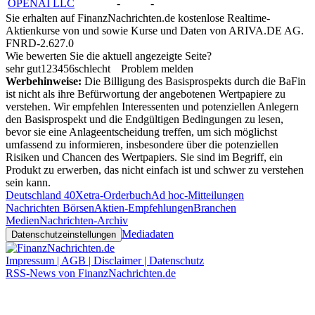
OPENAI LLC
-
-
Sie erhalten auf FinanzNachrichten.de kostenlose Realtime-
Aktienkurse von
und
sowie Kurse und Daten von
ARIVA.DE AG
.
FNRD-2.627.0
Wie bewerten Sie die aktuell angezeigte Seite?
sehr gut
1
2
3
4
5
6
schlecht
Problem melden
Werbehinweise:
Die Billigung des Basisprospekts durch die BaFin
ist nicht als ihre Befürwortung der angebotenen Wertpapiere zu
verstehen. Wir empfehlen Interessenten und potenziellen Anlegern
den Basisprospekt und die Endgültigen Bedingungen zu lesen,
bevor sie eine Anlageentscheidung treffen, um sich möglichst
umfassend zu informieren, insbesondere über die potenziellen
Risiken und Chancen des Wertpapiers. Sie sind im Begriff, ein
Produkt zu erwerben, das nicht einfach ist und schwer zu verstehen
sein kann.
Deutschland 40
Xetra-Orderbuch
Ad hoc-Mitteilungen
Nachrichten Börsen
Aktien-Empfehlungen
Branchen
Medien
Nachrichten-Archiv
Mediadaten
Datenschutzeinstellungen
Impressum | AGB | Disclaimer | Datenschutz
RSS-News von FinanzNachrichten.de