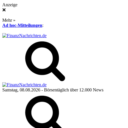
Anzeige
❌
Mehr »
Ad hoc-Mitteilungen
:
Samstag, 08.08.2026
- Börsentäglich über 12.000 News