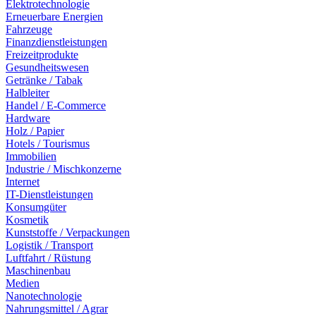
Elektrotechnologie
Erneuerbare Energien
Fahrzeuge
Finanzdienstleistungen
Freizeitprodukte
Gesundheitswesen
Getränke / Tabak
Halbleiter
Handel / E-Commerce
Hardware
Holz / Papier
Hotels / Tourismus
Immobilien
Industrie / Mischkonzerne
Internet
IT-Dienstleistungen
Konsumgüter
Kosmetik
Kunststoffe / Verpackungen
Logistik / Transport
Luftfahrt / Rüstung
Maschinenbau
Medien
Nanotechnologie
Nahrungsmittel / Agrar