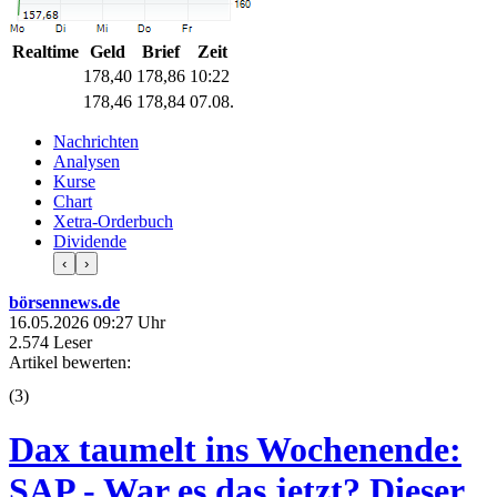
Realtime
Geld
Brief
Zeit
178,40
178,86
10:22
178,46
178,84
07.08.
Nachrichten
Analysen
Kurse
Chart
Xetra-Orderbuch
Dividende
‹
›
börsennews.de
16.05.2026 09:27 Uhr
2.574 Leser
Artikel bewerten:
(
3
)
Dax taumelt ins Wochenende:
SAP - War es das jetzt? Dieser