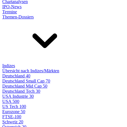
Chartanalysen
IPO-News
Termine
Themen-Dossiers
Indizes
Übersicht nach Indizes/Märkten
Deutschland 40
Deutschland Small Cap 70
Deutschland Mid Cap 50
Deutschland Tech 30
USA Industrie 30
USA 500
US Tech 100
Eurozone 50
FTSE-100
Schweiz 20
Österreich 20