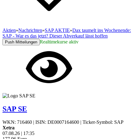
Aktien
»
Nachrichten
»
SAP AKTIE
»
Dax taumelt ins Wochenende:
SAP - War es das jetzt? Dieser Abverkauf lässt hoffen
Realtimekurse aktiv
Push Mitteilungen
SAP SE
WKN: 716460
|
ISIN: DE0007164600
|
Ticker-Symbol: SAP
Xetra
07.08.26
|
17:35
177,96
Euro