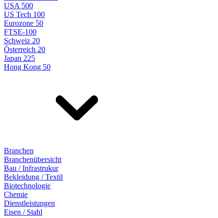
USA 500
US Tech 100
Eurozone 50
FTSE-100
Schweiz 20
Österreich 20
Japan 225
Hong Kong 50
Branchen
Branchenübersicht
Bau / Infrastrukur
Bekleidung / Textil
Biotechnologie
Chemie
Dienstleistungen
Eisen / Stahl