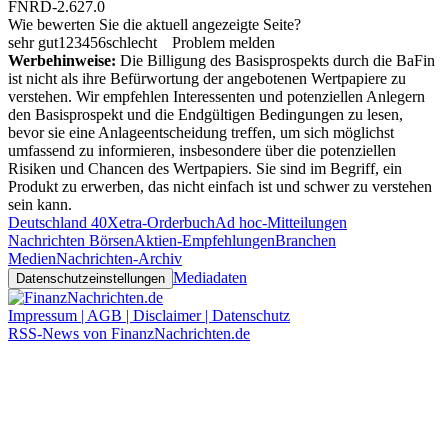
FNRD-2.627.0
Wie bewerten Sie die aktuell angezeigte Seite?
sehr gut
1
2
3
4
5
6
schlecht
Problem melden
Werbehinweise:
Die Billigung des Basisprospekts durch die BaFin
ist nicht als ihre Befürwortung der angebotenen Wertpapiere zu
verstehen. Wir empfehlen Interessenten und potenziellen Anlegern
den Basisprospekt und die Endgültigen Bedingungen zu lesen,
bevor sie eine Anlageentscheidung treffen, um sich möglichst
umfassend zu informieren, insbesondere über die potenziellen
Risiken und Chancen des Wertpapiers. Sie sind im Begriff, ein
Produkt zu erwerben, das nicht einfach ist und schwer zu verstehen
sein kann.
Deutschland 40
Xetra-Orderbuch
Ad hoc-Mitteilungen
Nachrichten Börsen
Aktien-Empfehlungen
Branchen
Medien
Nachrichten-Archiv
Mediadaten
Datenschutzeinstellungen
Impressum | AGB | Disclaimer | Datenschutz
RSS-News von FinanzNachrichten.de