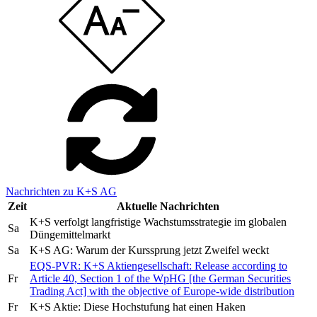
Nachrichten zu K+S AG
Zeit
Aktuelle Nachrichten
K+S verfolgt langfristige Wachstumsstrategie im globalen
Sa
Düngemittelmarkt
Sa
K+S AG: Warum der Kurssprung jetzt Zweifel weckt
EQS-PVR: K+S Aktiengesellschaft: Release according to
Fr
Article 40, Section 1 of the WpHG [the German Securities
Trading Act] with the objective of Europe-wide distribution
Fr
K+S Aktie: Diese Hochstufung hat einen Haken