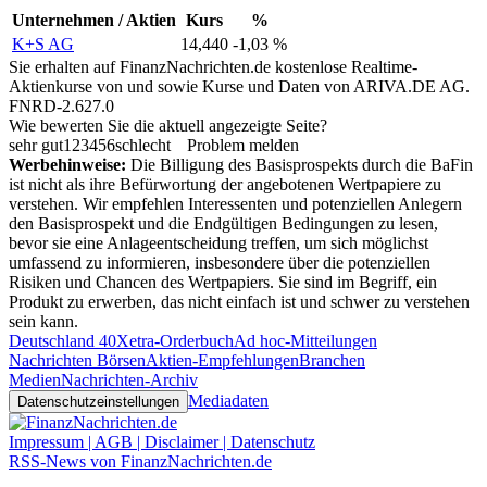
Unternehmen / Aktien
Kurs
%
K+S AG
14,440
-1,03 %
Sie erhalten auf FinanzNachrichten.de kostenlose Realtime-
Aktienkurse von
und
sowie Kurse und Daten von
ARIVA.DE AG
.
FNRD-2.627.0
Wie bewerten Sie die aktuell angezeigte Seite?
sehr gut
1
2
3
4
5
6
schlecht
Problem melden
Werbehinweise:
Die Billigung des Basisprospekts durch die BaFin
ist nicht als ihre Befürwortung der angebotenen Wertpapiere zu
verstehen. Wir empfehlen Interessenten und potenziellen Anlegern
den Basisprospekt und die Endgültigen Bedingungen zu lesen,
bevor sie eine Anlageentscheidung treffen, um sich möglichst
umfassend zu informieren, insbesondere über die potenziellen
Risiken und Chancen des Wertpapiers. Sie sind im Begriff, ein
Produkt zu erwerben, das nicht einfach ist und schwer zu verstehen
sein kann.
Deutschland 40
Xetra-Orderbuch
Ad hoc-Mitteilungen
Nachrichten Börsen
Aktien-Empfehlungen
Branchen
Medien
Nachrichten-Archiv
Mediadaten
Datenschutzeinstellungen
Impressum | AGB | Disclaimer | Datenschutz
RSS-News von FinanzNachrichten.de