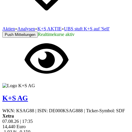
Aktien
»
Analysen
»
K+S AKTIE
»
UBS stuft K+S auf 'Sell'
Realtimekurse aktiv
Push Mitteilungen
K+S AG
WKN: KSAG88
|
ISIN: DE000KSAG888
|
Ticker-Symbol: SDF
Xetra
07.08.26
|
17:35
14,440
Euro
-1,03 %
-0,150