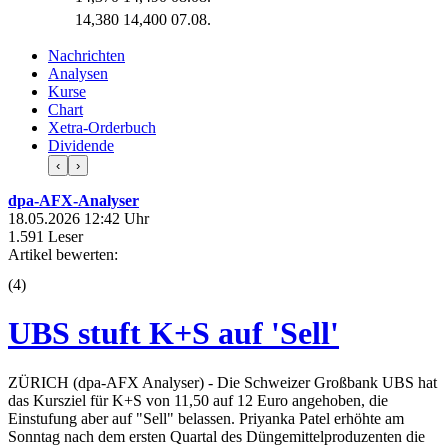
14,380
14,400
07.08.
Nachrichten
Analysen
Kurse
Chart
Xetra-Orderbuch
Dividende
‹
›
dpa-AFX-Analyser
18.05.2026 12:42 Uhr
1.591 Leser
Artikel bewerten:
(
4
)
UBS stuft K+S auf 'Sell'
ZÜRICH (dpa-AFX Analyser) - Die Schweizer Großbank UBS hat
das Kursziel für K+S von 11,50 auf 12 Euro angehoben, die
Einstufung aber auf "Sell" belassen. Priyanka Patel erhöhte am
Sonntag nach dem ersten Quartal des Düngemittelproduzenten die