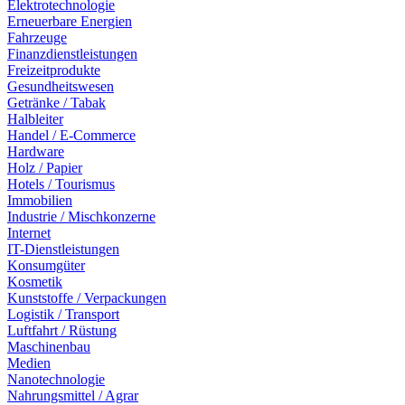
Elektrotechnologie
Erneuerbare Energien
Fahrzeuge
Finanzdienstleistungen
Freizeitprodukte
Gesundheitswesen
Getränke / Tabak
Halbleiter
Handel / E-Commerce
Hardware
Holz / Papier
Hotels / Tourismus
Immobilien
Industrie / Mischkonzerne
Internet
IT-Dienstleistungen
Konsumgüter
Kosmetik
Kunststoffe / Verpackungen
Logistik / Transport
Luftfahrt / Rüstung
Maschinenbau
Medien
Nanotechnologie
Nahrungsmittel / Agrar