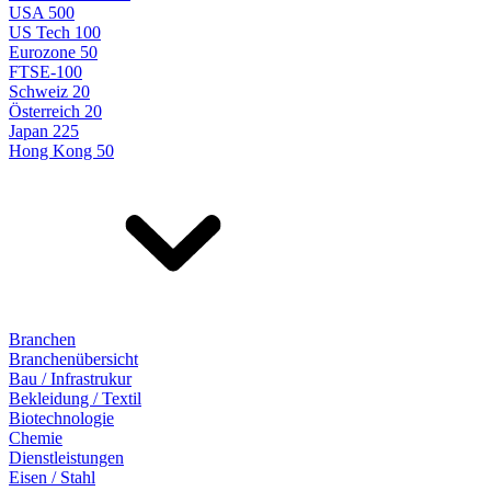
USA 500
US Tech 100
Eurozone 50
FTSE-100
Schweiz 20
Österreich 20
Japan 225
Hong Kong 50
Branchen
Branchenübersicht
Bau / Infrastrukur
Bekleidung / Textil
Biotechnologie
Chemie
Dienstleistungen
Eisen / Stahl