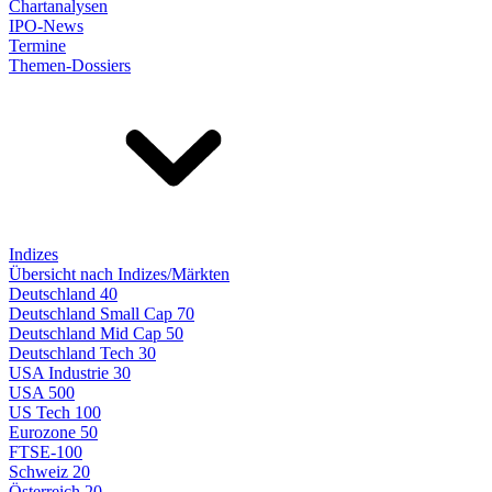
Chartanalysen
IPO-News
Termine
Themen-Dossiers
Indizes
Übersicht nach Indizes/Märkten
Deutschland 40
Deutschland Small Cap 70
Deutschland Mid Cap 50
Deutschland Tech 30
USA Industrie 30
USA 500
US Tech 100
Eurozone 50
FTSE-100
Schweiz 20
Österreich 20