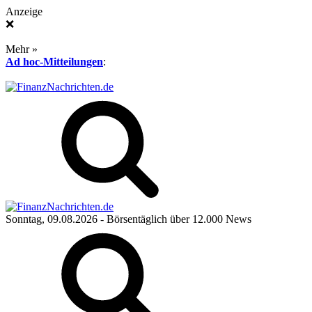
Anzeige
❌
Mehr »
Ad hoc-Mitteilungen
:
Sonntag, 09.08.2026
- Börsentäglich über 12.000 News