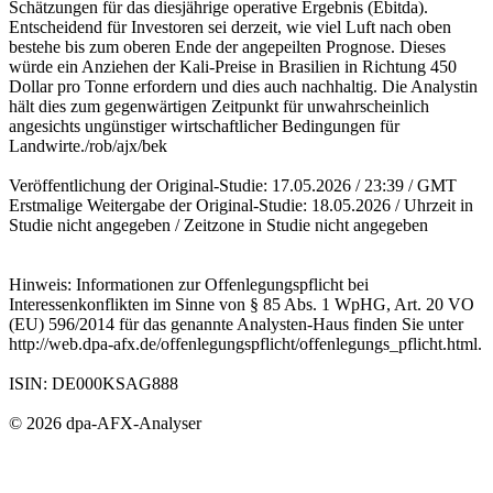
Schätzungen für das diesjährige operative Ergebnis (Ebitda).
Entscheidend für Investoren sei derzeit, wie viel Luft nach oben
bestehe bis zum oberen Ende der angepeilten Prognose. Dieses
würde ein Anziehen der Kali-Preise in Brasilien in Richtung 450
Dollar pro Tonne erfordern und dies auch nachhaltig. Die Analystin
hält dies zum gegenwärtigen Zeitpunkt für unwahrscheinlich
angesichts ungünstiger wirtschaftlicher Bedingungen für
Landwirte./rob/ajx/bek
Veröffentlichung der Original-Studie: 17.05.2026 / 23:39 / GMT
Erstmalige Weitergabe der Original-Studie: 18.05.2026 / Uhrzeit in
Studie nicht angegeben / Zeitzone in Studie nicht angegeben
Hinweis: Informationen zur Offenlegungspflicht bei
Interessenkonflikten im Sinne von § 85 Abs. 1 WpHG, Art. 20 VO
(EU) 596/2014 für das genannte Analysten-Haus finden Sie unter
http://web.dpa-afx.de/offenlegungspflicht/offenlegungs_pflicht.html.
ISIN: DE000KSAG888
© 2026 dpa-AFX-Analyser