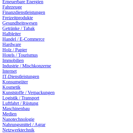
Erneuerbare Energien
Fahrzeuge
Finanzdienstleistungen
Freizeitprodukte
Gesundheitswesen
Getränke / Tabak
Halbleiter
Handel / E-Commerce
Hardware
Holz / Papier
Hotels / Tourismus
Immobilien
Industrie / Mischkonzerne
Internet
IT-Dienstleistungen
Konsumgüter
Kosmetik
Kunststoffe / Verpackungen
Logistik / Transport
Luftfahrt / Rüstung
Maschinenbau
Medien
Nanotechnologie
Nahrungsmittel / Agrar
Netzwerktechnik