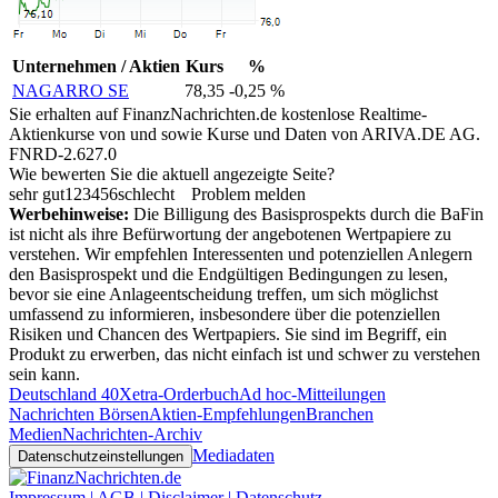
Unternehmen / Aktien
Kurs
%
NAGARRO SE
78,35
-0,25 %
Sie erhalten auf FinanzNachrichten.de kostenlose Realtime-
Aktienkurse von
und
sowie Kurse und Daten von
ARIVA.DE AG
.
FNRD-2.627.0
Wie bewerten Sie die aktuell angezeigte Seite?
sehr gut
1
2
3
4
5
6
schlecht
Problem melden
Werbehinweise:
Die Billigung des Basisprospekts durch die BaFin
ist nicht als ihre Befürwortung der angebotenen Wertpapiere zu
verstehen. Wir empfehlen Interessenten und potenziellen Anlegern
den Basisprospekt und die Endgültigen Bedingungen zu lesen,
bevor sie eine Anlageentscheidung treffen, um sich möglichst
umfassend zu informieren, insbesondere über die potenziellen
Risiken und Chancen des Wertpapiers. Sie sind im Begriff, ein
Produkt zu erwerben, das nicht einfach ist und schwer zu verstehen
sein kann.
Deutschland 40
Xetra-Orderbuch
Ad hoc-Mitteilungen
Nachrichten Börsen
Aktien-Empfehlungen
Branchen
Medien
Nachrichten-Archiv
Mediadaten
Datenschutzeinstellungen
Impressum | AGB | Disclaimer | Datenschutz