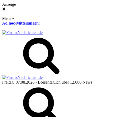
Anzeige
❌
Mehr »
Ad hoc-Mitteilungen
:
Freitag, 07.08.2026
- Börsentäglich über 12.000 News