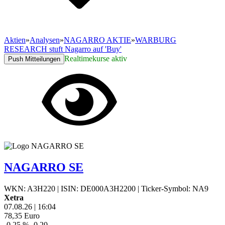
Aktien
»
Analysen
»
NAGARRO AKTIE
»
WARBURG
RESEARCH stuft Nagarro auf 'Buy'
Realtimekurse aktiv
Push Mitteilungen
NAGARRO SE
WKN: A3H220
|
ISIN: DE000A3H2200
|
Ticker-Symbol: NA9
Xetra
07.08.26
|
16:04
78,35
Euro
-0,25 %
-0,20