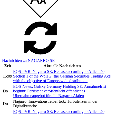
Nachrichten zu NAGARRO SE
Zeit
Aktuelle Nachrichten
EQS-PVR: Nagarro SE: Release according to Article 40,
15:09
Section 1 of the WpHG [the German Securities Trading Act]
with the objective of Europe-wide distribution
EQS-News: Galaxy Germany Holding SE: Annahmefrist
Do
beginnt: Persistent veröffentlicht öffentliches
Übernahmeangebot für alle Nagarro-Aktien
Nagarro: Innovationstreiber trotz Turbulenzen in der
Do
Digitalbranche
EQS-PVR: Nagarro SE: Release according to Article 40,