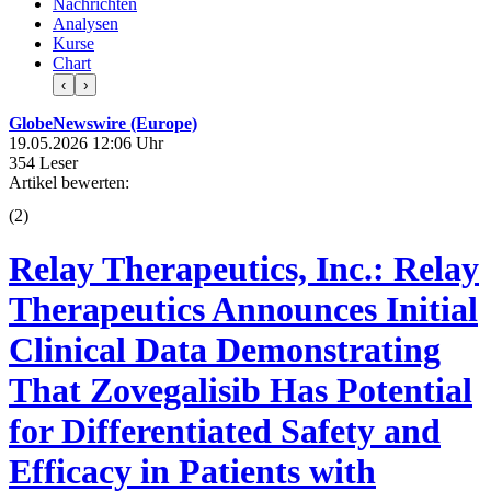
Nachrichten
Analysen
Kurse
Chart
‹
›
GlobeNewswire (Europe)
19.05.2026 12:06 Uhr
354 Leser
Artikel bewerten:
(
2
)
Relay Therapeutics, Inc.: Relay
Therapeutics Announces Initial
Clinical Data Demonstrating
That Zovegalisib Has Potential
for Differentiated Safety and
Efficacy in Patients with