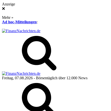
Anzeige
❌
Mehr »
Ad hoc-Mitteilungen
:
Freitag, 07.08.2026
- Börsentäglich über 12.000 News