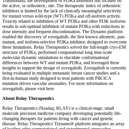
Traditionally, the development of PI3Ka inhibitors has focused on
the active, or orthosteric, site. The therapeutic index of orthosteric
inhibitors is limited by the lack of clinically meaningful selectivity
for mutant versus wild-type (WT) PI3Ka and off-isoform activity.
Toxicity related to inhibition of WT PI3Ka and other PI3K isoforms
results in sub-optimal inhibition of mutant PI3Ka with reductions in
dose intensity and frequent discontinuation. The Dynamo platform
enabled the discovery of zovegalisib, the first known allosteric, pan-
mutant, and isoform-selective PI3Ka inhibitor, designed to overcome
these limitations. Relay Therapeutics solved the full-length cryo-EM
structure of PI3Ka, performed computational long time-scale
molecular dynamic simulations to elucidate conformational
differences between WT and mutant PI3Ka, and leveraged these
insights to support the design of zovegalisib. Zovegalisib is currently
being evaluated in multiple metastatic breast cancer studies and a
first-in-human study designed to treat patients with PIK3CA
mutation driven vascular anomalies. For more information on
zovegalisib, please visit here.
About Relay Therapeutics
Relay Therapeutics (Nasdaq: RLAY) is a clinical-stage, small
molecule precision medicine company developing potentially life-
changing therapies for patients living with cancer and genetic
disease. Relay Therapeutics' Dynamo® platform integrates an array
of leading-edge computational and experimental approaches