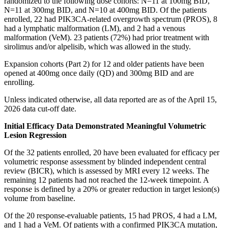
randomized to the following dose cohorts: N=11 at 100mg BID,
N=11 at 300mg BID, and N=10 at 400mg BID. Of the patients
enrolled, 22 had PIK3CA-related overgrowth spectrum (PROS), 8
had a lymphatic malformation (LM), and 2 had a venous
malformation (VeM). 23 patients (72%) had prior treatment with
sirolimus and/or alpelisib, which was allowed in the study.
Expansion cohorts (Part 2) for 12 and older patients have been
opened at 400mg once daily (QD) and 300mg BID and are
enrolling.
Unless indicated otherwise, all data reported are as of the April 15,
2026 data cut-off date.
Initial Efficacy Data Demonstrated Meaningful Volumetric
Lesion Regression
Of the 32 patients enrolled, 20 have been evaluated for efficacy per
volumetric response assessment by blinded independent central
review (BICR), which is assessed by MRI every 12 weeks. The
remaining 12 patients had not reached the 12-week timepoint. A
response is defined by a 20% or greater reduction in target lesion(s)
volume from baseline.
Of the 20 response-evaluable patients, 15 had PROS, 4 had a LM,
and 1 had a VeM. Of patients with a confirmed PIK3CA mutation,