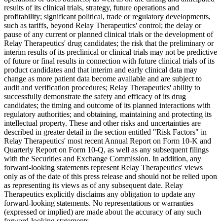
results of its clinical trials, strategy, future operations and
profitability; significant political, trade or regulatory developments,
such as tariffs, beyond Relay Therapeutics' control; the delay or
pause of any current or planned clinical trials or the development of
Relay Therapeutics' drug candidates; the risk that the preliminary or
interim results of its preclinical or clinical trials may not be predictive
of future or final results in connection with future clinical trials of its
product candidates and that interim and early clinical data may
change as more patient data become available and are subject to
audit and verification procedures; Relay Therapeutics' ability to
successfully demonstrate the safety and efficacy of its drug
candidates; the timing and outcome of its planned interactions with
regulatory authorities; and obtaining, maintaining and protecting its
intellectual property. These and other risks and uncertainties are
described in greater detail in the section entitled "Risk Factors" in
Relay Therapeutics' most recent Annual Report on Form 10-K and
Quarterly Report on Form 10-Q, as well as any subsequent filings
with the Securities and Exchange Commission. In addition, any
forward-looking statements represent Relay Therapeutics' views
only as of the date of this press release and should not be relied upon
as representing its views as of any subsequent date. Relay
Therapeutics explicitly disclaims any obligation to update any
forward-looking statements. No representations or warranties
(expressed or implied) are made about the accuracy of any such
forward-looking statements.