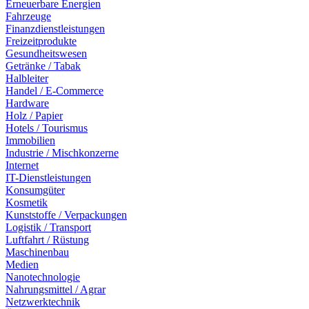
Erneuerbare Energien
Fahrzeuge
Finanzdienstleistungen
Freizeitprodukte
Gesundheitswesen
Getränke / Tabak
Halbleiter
Handel / E-Commerce
Hardware
Holz / Papier
Hotels / Tourismus
Immobilien
Industrie / Mischkonzerne
Internet
IT-Dienstleistungen
Konsumgüter
Kosmetik
Kunststoffe / Verpackungen
Logistik / Transport
Luftfahrt / Rüstung
Maschinenbau
Medien
Nanotechnologie
Nahrungsmittel / Agrar
Netzwerktechnik