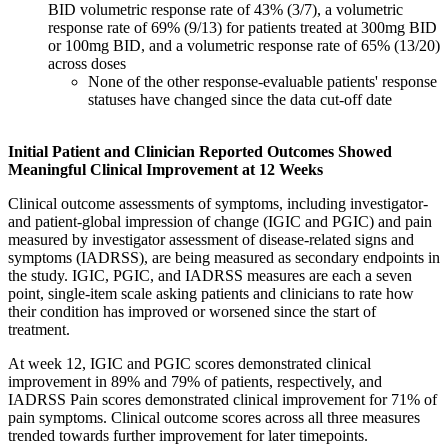
BID volumetric response rate of 43% (3/7), a volumetric
response rate of 69% (9/13) for patients treated at 300mg BID
or 100mg BID, and a volumetric response rate of 65% (13/20)
across doses
None of the other response-evaluable patients' response
statuses have changed since the data cut-off date
Initial Patient and Clinician Reported Outcomes Showed
Meaningful Clinical Improvement at 12 Weeks
Clinical outcome assessments of symptoms, including investigator-
and patient-global impression of change (IGIC and PGIC) and pain
measured by investigator assessment of disease-related signs and
symptoms (IADRSS), are being measured as secondary endpoints in
the study. IGIC, PGIC, and IADRSS measures are each a seven
point, single-item scale asking patients and clinicians to rate how
their condition has improved or worsened since the start of
treatment.
At week 12, IGIC and PGIC scores demonstrated clinical
improvement in 89% and 79% of patients, respectively, and
IADRSS Pain scores demonstrated clinical improvement for 71% of
pain symptoms. Clinical outcome scores across all three measures
trended towards further improvement for later timepoints.