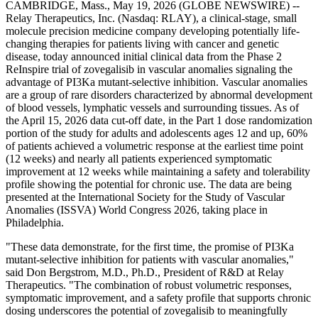
CAMBRIDGE, Mass., May 19, 2026 (GLOBE NEWSWIRE) --
Relay Therapeutics, Inc. (Nasdaq: RLAY), a clinical-stage, small
molecule precision medicine company developing potentially life-
changing therapies for patients living with cancer and genetic
disease, today announced initial clinical data from the Phase 2
ReInspire trial of zovegalisib in vascular anomalies signaling the
advantage of PI3Ka mutant-selective inhibition. Vascular anomalies
are a group of rare disorders characterized by abnormal development
of blood vessels, lymphatic vessels and surrounding tissues. As of
the April 15, 2026 data cut-off date, in the Part 1 dose randomization
portion of the study for adults and adolescents ages 12 and up, 60%
of patients achieved a volumetric response at the earliest time point
(12 weeks) and nearly all patients experienced symptomatic
improvement at 12 weeks while maintaining a safety and tolerability
profile showing the potential for chronic use. The data are being
presented at the International Society for the Study of Vascular
Anomalies (ISSVA) World Congress 2026, taking place in
Philadelphia.
"These data demonstrate, for the first time, the promise of PI3Ka
mutant-selective inhibition for patients with vascular anomalies,"
said Don Bergstrom, M.D., Ph.D., President of R&D at Relay
Therapeutics. "The combination of robust volumetric responses,
symptomatic improvement, and a safety profile that supports chronic
dosing underscores the potential of zovegalisib to meaningfully