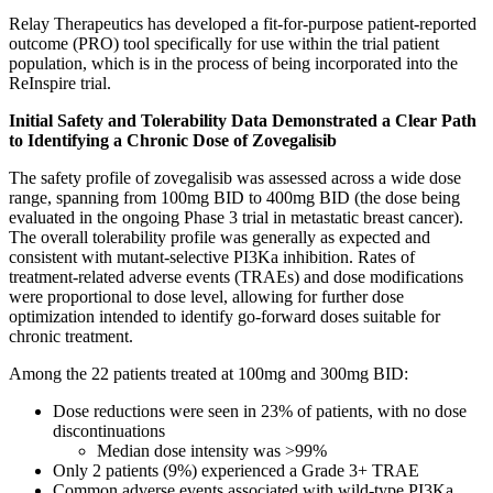
Relay Therapeutics has developed a fit-for-purpose patient-reported
outcome (PRO) tool specifically for use within the trial patient
population, which is in the process of being incorporated into the
ReInspire trial.
Initial Safety and Tolerability Data Demonstrated a Clear Path
to Identifying a Chronic Dose of Zovegalisib
The safety profile of zovegalisib was assessed across a wide dose
range, spanning from 100mg BID to 400mg BID (the dose being
evaluated in the ongoing Phase 3 trial in metastatic breast cancer).
The overall tolerability profile was generally as expected and
consistent with mutant-selective PI3Ka inhibition. Rates of
treatment-related adverse events (TRAEs) and dose modifications
were proportional to dose level, allowing for further dose
optimization intended to identify go-forward doses suitable for
chronic treatment.
Among the 22 patients treated at 100mg and 300mg BID:
Dose reductions were seen in 23% of patients, with no dose
discontinuations
Median dose intensity was >99%
Only 2 patients (9%) experienced a Grade 3+ TRAE
Common adverse events associated with wild-type PI3Ka