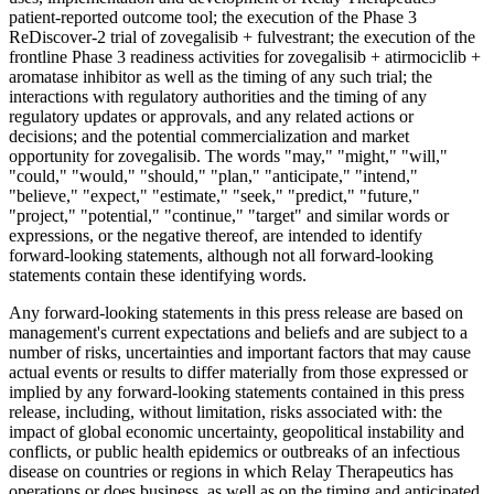
patient-reported outcome tool; the execution of the Phase 3
ReDiscover-2 trial of zovegalisib + fulvestrant; the execution of the
frontline Phase 3 readiness activities for zovegalisib + atirmociclib +
aromatase inhibitor as well as the timing of any such trial; the
interactions with regulatory authorities and the timing of any
regulatory updates or approvals, and any related actions or
decisions; and the potential commercialization and market
opportunity for zovegalisib. The words "may," "might," "will,"
"could," "would," "should," "plan," "anticipate," "intend,"
"believe," "expect," "estimate," "seek," "predict," "future,"
"project," "potential," "continue," "target" and similar words or
expressions, or the negative thereof, are intended to identify
forward-looking statements, although not all forward-looking
statements contain these identifying words.
Any forward-looking statements in this press release are based on
management's current expectations and beliefs and are subject to a
number of risks, uncertainties and important factors that may cause
actual events or results to differ materially from those expressed or
implied by any forward-looking statements contained in this press
release, including, without limitation, risks associated with: the
impact of global economic uncertainty, geopolitical instability and
conflicts, or public health epidemics or outbreaks of an infectious
disease on countries or regions in which Relay Therapeutics has
operations or does business, as well as on the timing and anticipated