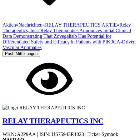
Aktien
»
Nachrichten
»
RELAY THERAPEUTICS AKTIE
»
Relay
Therapeutics, Inc.: Relay Therapeutics Announces Initial Clinical
Data Demonstrating That Zovegalisib Has Potential for
Differentiated Safety and Efficacy in Patients with PIK3CA-Driven
Vascular Anomalies
Push Mitteilungen
RELAY THERAPEUTICS INC
WKN: A2P9AA
|
ISIN: US75943R1023
|
Ticker-Symbol:
NASDAQ