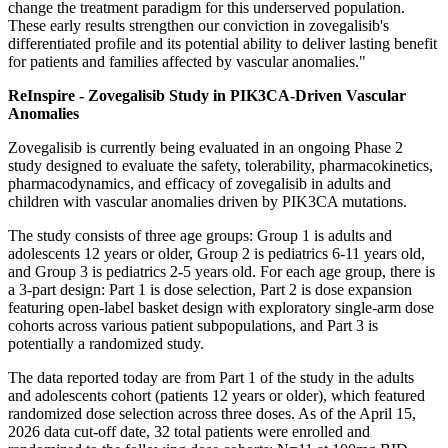
change the treatment paradigm for this underserved population.
These early results strengthen our conviction in zovegalisib's
differentiated profile and its potential ability to deliver lasting benefit
for patients and families affected by vascular anomalies."
ReInspire - Zovegalisib Study in PIK3CA-Driven Vascular
Anomalies
Zovegalisib is currently being evaluated in an ongoing Phase 2
study designed to evaluate the safety, tolerability, pharmacokinetics,
pharmacodynamics, and efficacy of zovegalisib in adults and
children with vascular anomalies driven by PIK3CA mutations.
The study consists of three age groups: Group 1 is adults and
adolescents 12 years or older, Group 2 is pediatrics 6-11 years old,
and Group 3 is pediatrics 2-5 years old. For each age group, there is
a 3-part design: Part 1 is dose selection, Part 2 is dose expansion
featuring open-label basket design with exploratory single-arm dose
cohorts across various patient subpopulations, and Part 3 is
potentially a randomized study.
The data reported today are from Part 1 of the study in the adults
and adolescents cohort (patients 12 years or older), which featured
randomized dose selection across three doses. As of the April 15,
2026 data cut-off date, 32 total patients were enrolled and