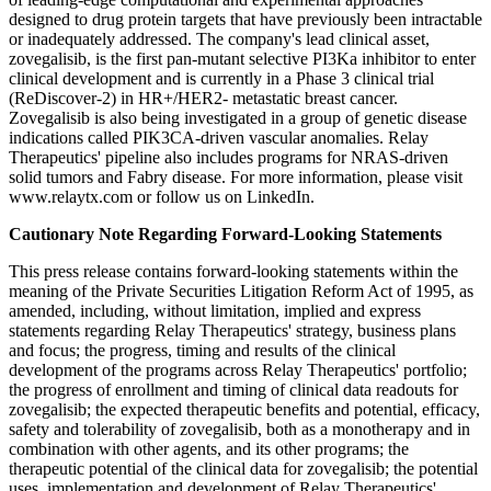
designed to drug protein targets that have previously been intractable
or inadequately addressed. The company's lead clinical asset,
zovegalisib, is the first pan-mutant selective PI3Ka inhibitor to enter
clinical development and is currently in a Phase 3 clinical trial
(ReDiscover-2) in HR+/HER2- metastatic breast cancer.
Zovegalisib is also being investigated in a group of genetic disease
indications called PIK3CA-driven vascular anomalies. Relay
Therapeutics' pipeline also includes programs for NRAS-driven
solid tumors and Fabry disease. For more information, please visit
www.relaytx.com or follow us on LinkedIn.
Cautionary Note Regarding Forward-Looking Statements
This press release contains forward-looking statements within the
meaning of the Private Securities Litigation Reform Act of 1995, as
amended, including, without limitation, implied and express
statements regarding Relay Therapeutics' strategy, business plans
and focus; the progress, timing and results of the clinical
development of the programs across Relay Therapeutics' portfolio;
the progress of enrollment and timing of clinical data readouts for
zovegalisib; the expected therapeutic benefits and potential, efficacy,
safety and tolerability of zovegalisib, both as a monotherapy and in
combination with other agents, and its other programs; the
therapeutic potential of the clinical data for zovegalisib; the potential
uses, implementation and development of Relay Therapeutics'