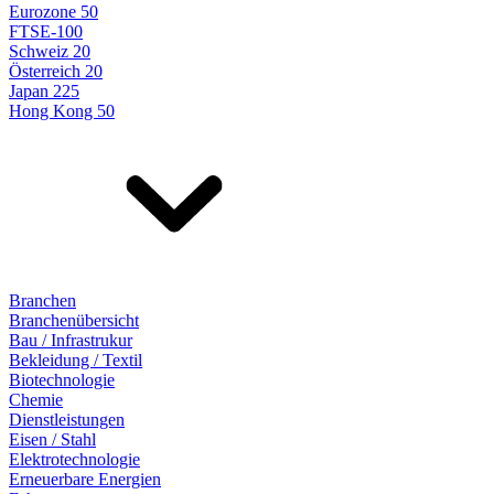
Eurozone 50
FTSE-100
Schweiz 20
Österreich 20
Japan 225
Hong Kong 50
Branchen
Branchenübersicht
Bau / Infrastrukur
Bekleidung / Textil
Biotechnologie
Chemie
Dienstleistungen
Eisen / Stahl
Elektrotechnologie
Erneuerbare Energien