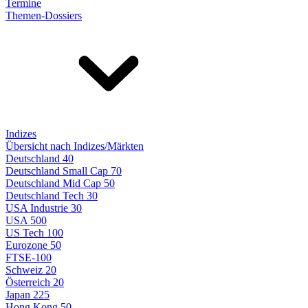
Termine
Themen-Dossiers
Indizes
Übersicht nach Indizes/Märkten
Deutschland 40
Deutschland Small Cap 70
Deutschland Mid Cap 50
Deutschland Tech 30
USA Industrie 30
USA 500
US Tech 100
Eurozone 50
FTSE-100
Schweiz 20
Österreich 20
Japan 225
Hong Kong 50