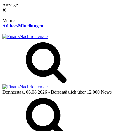
Anzeige
❌
Mehr »
Ad hoc-Mitteilungen
:
Donnerstag, 06.08.2026
- Börsentäglich über 12.000 News