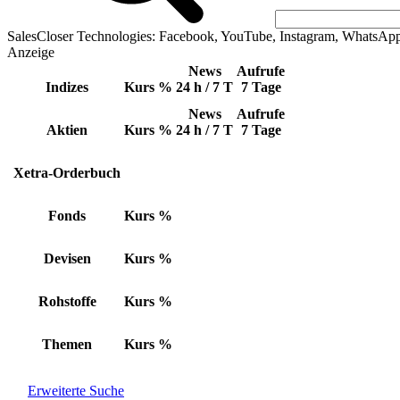
SalesCloser Technologies: Facebook, YouTube, Instagram, WhatsAp
Anzeige
News
Aufrufe
Indizes
Kurs
%
24 h / 7 T
7 Tage
News
Aufrufe
Aktien
Kurs
%
24 h / 7 T
7 Tage
Xetra-Orderbuch
Fonds
Kurs
%
Devisen
Kurs
%
Rohstoffe
Kurs
%
Themen
Kurs
%
Erweiterte Suche