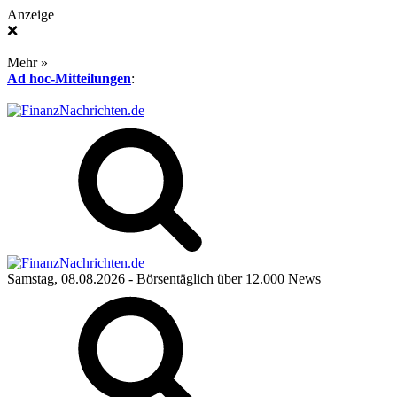
Anzeige
❌
Mehr »
Ad hoc-Mitteilungen
:
Samstag, 08.08.2026
- Börsentäglich über 12.000 News