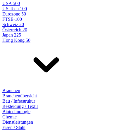
USA 500
US Tech 100
Eurozone 50
FTSE-100
Schweiz 20
Österreich 20
Japan 225
Hong Kong 50
Branchen
Branchenübersicht
Bau / Infrastrukur
Bekleidung / Textil
Biotechnologie
Chemie
Dienstleistungen
Eisen / Stahl