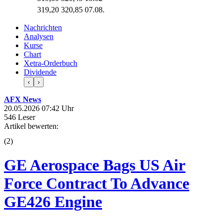
319,20
320,85
07.08.
Nachrichten
Analysen
Kurse
Chart
Xetra-Orderbuch
Dividende
‹
›
AFX News
20.05.2026 07:42 Uhr
546 Leser
Artikel bewerten:
(
2
)
GE Aerospace Bags US Air
Force Contract To Advance
GE426 Engine