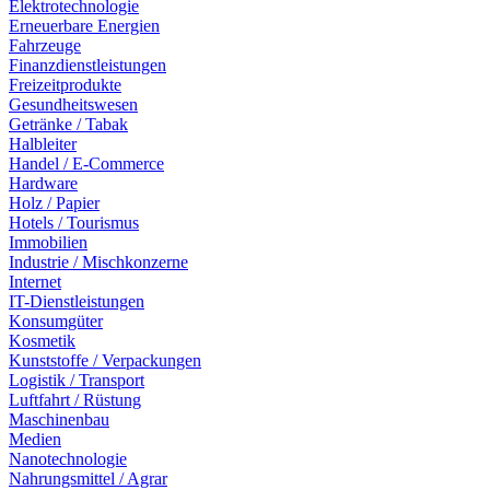
Elektrotechnologie
Erneuerbare Energien
Fahrzeuge
Finanzdienstleistungen
Freizeitprodukte
Gesundheitswesen
Getränke / Tabak
Halbleiter
Handel / E-Commerce
Hardware
Holz / Papier
Hotels / Tourismus
Immobilien
Industrie / Mischkonzerne
Internet
IT-Dienstleistungen
Konsumgüter
Kosmetik
Kunststoffe / Verpackungen
Logistik / Transport
Luftfahrt / Rüstung
Maschinenbau
Medien
Nanotechnologie
Nahrungsmittel / Agrar