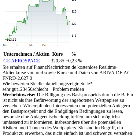
Unternehmen / Aktien
Kurs
%
GE AEROSPACE
320,85
+0,23 %
Sie erhalten auf FinanzNachrichten.de kostenlose Realtime-
Aktienkurse von
und
sowie Kurse und Daten von
ARIVA.DE AG
.
FNRD-2.627.0
Wie bewerten Sie die aktuell angezeigte Seite?
sehr gut
1
2
3
4
5
6
schlecht
Problem melden
Werbehinweise:
Die Billigung des Basisprospekts durch die BaFin
ist nicht als ihre Befürwortung der angebotenen Wertpapiere zu
verstehen. Wir empfehlen Interessenten und potenziellen Anlegern
den Basisprospekt und die Endgültigen Bedingungen zu lesen,
bevor sie eine Anlageentscheidung treffen, um sich möglichst
umfassend zu informieren, insbesondere über die potenziellen
Risiken und Chancen des Wertpapiers. Sie sind im Begriff, ein
Produkt zu erwerben, das nicht einfach ist und schwer zu verstehen