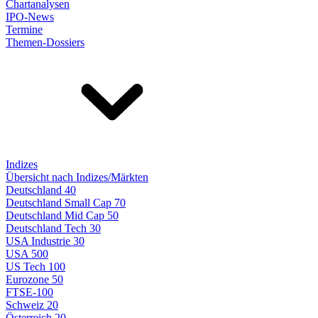
Chartanalysen
IPO-News
Termine
Themen-Dossiers
Indizes
Übersicht nach Indizes/Märkten
Deutschland 40
Deutschland Small Cap 70
Deutschland Mid Cap 50
Deutschland Tech 30
USA Industrie 30
USA 500
US Tech 100
Eurozone 50
FTSE-100
Schweiz 20
Österreich 20