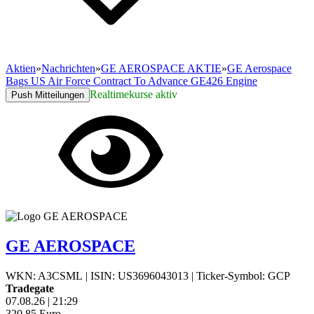
Aktien
»
Nachrichten
»
GE AEROSPACE AKTIE
»
GE Aerospace
Bags US Air Force Contract To Advance GE426 Engine
Realtimekurse aktiv
Push Mitteilungen
GE AEROSPACE
WKN: A3CSML
|
ISIN: US3696043013
|
Ticker-Symbol: GCP
Tradegate
07.08.26
|
21:29
320,85
Euro