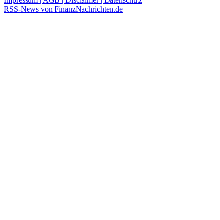
Impressum | AGB | Disclaimer | Datenschutz
RSS-News von FinanzNachrichten.de