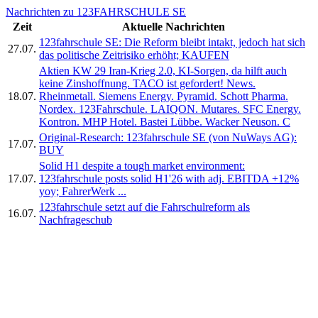
Nachrichten zu 123FAHRSCHULE SE
Zeit
Aktuelle Nachrichten
123fahrschule SE: Die Reform bleibt intakt, jedoch hat sich
27.07.
das politische Zeitrisiko erhöht; KAUFEN
Aktien KW 29 Iran-Krieg 2.0, KI-Sorgen, da hilft auch
keine Zinshoffnung. TACO ist gefordert! News.
18.07.
Rheinmetall. Siemens Energy. Pyramid. Schott Pharma.
Nordex. 123Fahrschule. LAIQON. Mutares. SFC Energy.
Kontron. MHP Hotel. Bastei Lübbe. Wacker Neuson. C
Original-Research: 123fahrschule SE (von NuWays AG):
17.07.
BUY
Solid H1 despite a tough market environment:
17.07.
123fahrschule posts solid H1'26 with adj. EBITDA +12%
yoy; FahrerWerk ...
123fahrschule setzt auf die Fahrschulreform als
16.07.
Nachfrageschub