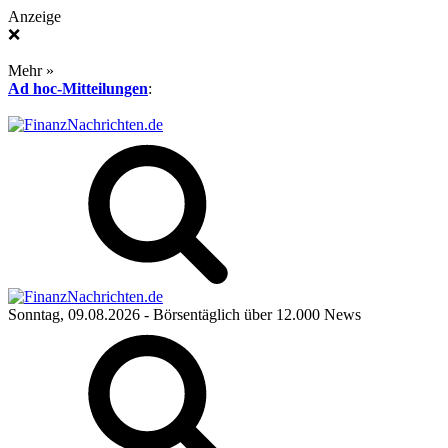
Anzeige
❌
Mehr »
Ad hoc-Mitteilungen
:
Sonntag, 09.08.2026
- Börsentäglich über 12.000 News