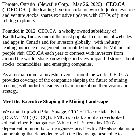
Toronto, Ontario--(Newsfile Corp. - May 26, 2026) -
CEO.CA
("CEO.CA")
, the leading investor social network in junior resource
and venture stocks, shares exclusive updates with CEOs of junior
mining explorers.
Founded in 2012, CEO.CA, a wholly owned subsidiary of
EarthLabs, Inc.
,
is one of the most popular free financial websites
and apps in Canada and for investors globally - with industry
leading audience engagement and mobile functionality. Millions of
people visit CEO.CA each year to connect with investors from
around the world, share knowledge and view impactful stories about
stocks, commodities, and emerging companies.
As a media partner at investor events around the world, CEO.CA
provides coverage of the companies shaping the future of mining,
meeting with industry leaders to learn more about their vision and
strategy.
Meet the Executive Shaping the Mining Landscape
We caught up with Brian Savage, CEO of Electric Metals Ltd.
(TSXV: EML) (OTCQB: EMUS), to talk about an overlooked
critical mineral: manganese. While the U.S. remains 100%
dependent on imports for manganese ore, Electric Metals is planning
on breaking that dependency with the first manganese mine to