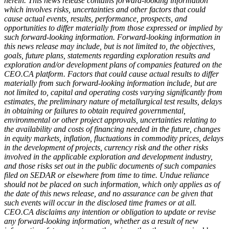
herein. This news release contains forward-looking information
which involves risks, uncertainties and other factors that could
cause actual events, results, performance, prospects, and
opportunities to differ materially from those expressed or implied by
such forward-looking information. Forward-looking information in
this news release may include, but is not limited to, the objectives,
goals, future plans, statements regarding exploration results and
exploration and/or development plans of companies featured on the
CEO.CA platform. Factors that could cause actual results to differ
materially from such forward-looking information include, but are
not limited to, capital and operating costs varying significantly from
estimates, the preliminary nature of metallurgical test results, delays
in obtaining or failures to obtain required governmental,
environmental or other project approvals, uncertainties relating to
the availability and costs of financing needed in the future, changes
in equity markets, inflation, fluctuations in commodity prices, delays
in the development of projects, currency risk and the other risks
involved in the applicable exploration and development industry,
and those risks set out in the public documents of such companies
filed on SEDAR or elsewhere from time to time. Undue reliance
should not be placed on such information, which only applies as of
the date of this news release, and no assurance can be given that
such events will occur in the disclosed time frames or at all.
CEO.CA disclaims any intention or obligation to update or revise
any forward-looking information, whether as a result of new