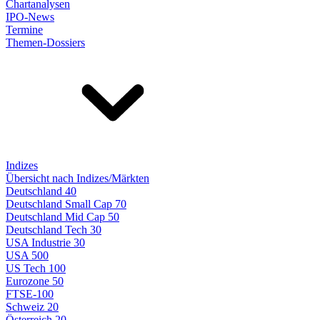
Chartanalysen
IPO-News
Termine
Themen-Dossiers
Indizes
Übersicht nach Indizes/Märkten
Deutschland 40
Deutschland Small Cap 70
Deutschland Mid Cap 50
Deutschland Tech 30
USA Industrie 30
USA 500
US Tech 100
Eurozone 50
FTSE-100
Schweiz 20
Österreich 20