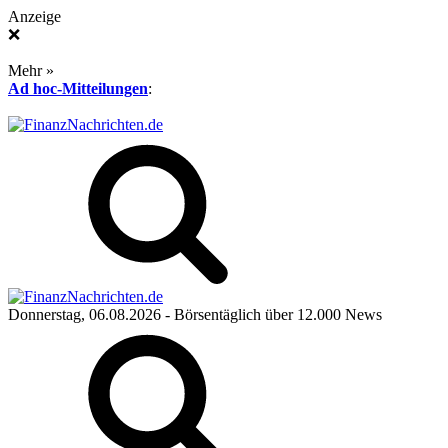
Anzeige
❌
Mehr »
Ad hoc-Mitteilungen
:
Donnerstag, 06.08.2026
- Börsentäglich über 12.000 News