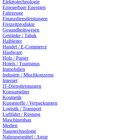
Elektrotechnologie
Erneuerbare Energien
Fahrzeuge
Finanzdienstleistungen
Freizeitprodukte
Gesundheitswesen
Getränke / Tabak
Halbleiter
Handel / E-Commerce
Hardware
Holz / Papier
Hotels / Tourismus
Immobilien
Industrie / Mischkonzerne
Internet
IT-Dienstleistungen
Konsumgüter
Kosmetik
Kunststoffe / Verpackungen
Logistik / Transport
Luftfahrt / Rüstung
Maschinenbau
Medien
Nanotechnologie
Nahrungsmittel / Agrar