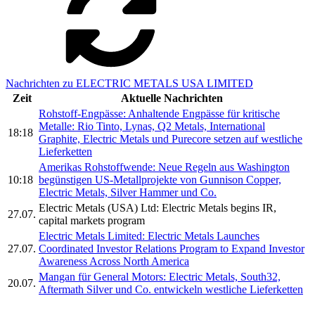
Nachrichten zu ELECTRIC METALS USA LIMITED
Zeit
Aktuelle Nachrichten
Rohstoff-Engpässe: Anhaltende Engpässe für kritische
Metalle: Rio Tinto, Lynas, Q2 Metals, International
18:18
Graphite, Electric Metals und Purecore setzen auf westliche
Lieferketten
Amerikas Rohstoffwende: Neue Regeln aus Washington
10:18
begünstigen US-Metallprojekte von Gunnison Copper,
Electric Metals, Silver Hammer und Co.
Electric Metals (USA) Ltd: Electric Metals begins IR,
27.07.
capital markets program
Electric Metals Limited: Electric Metals Launches
27.07.
Coordinated Investor Relations Program to Expand Investor
Awareness Across North America
Mangan für General Motors: Electric Metals, South32,
20.07.
Aftermath Silver und Co. entwickeln westliche Lieferketten