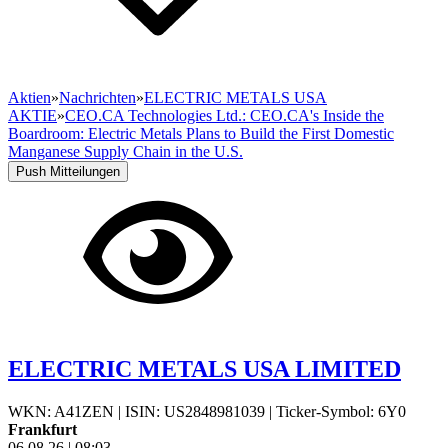
Aktien
»
Nachrichten
»
ELECTRIC METALS USA
AKTIE
»
CEO.CA Technologies Ltd.: CEO.CA's Inside the
Boardroom: Electric Metals Plans to Build the First Domestic
Manganese Supply Chain in the U.S.
Push Mitteilungen
ELECTRIC METALS USA LIMITED
WKN: A41ZEN
|
ISIN: US2848981039
|
Ticker-Symbol: 6Y0
Frankfurt
06.08.26
|
08:03