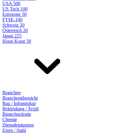
USA 500
US Tech 100
Eurozone 50
FTSE-100
Schweiz 20
Österreich 20
Japan 225
Hong Kong 50
Branchen
Branchenübersicht
Bau / Infrastrukur
Bekleidung / Textil
Biotechnologie
Chemie
Dienstleistungen
Eisen / Stahl