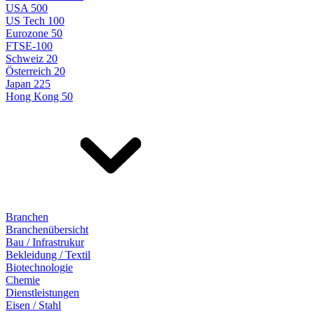
USA 500
US Tech 100
Eurozone 50
FTSE-100
Schweiz 20
Österreich 20
Japan 225
Hong Kong 50
Branchen
Branchenübersicht
Bau / Infrastrukur
Bekleidung / Textil
Biotechnologie
Chemie
Dienstleistungen
Eisen / Stahl