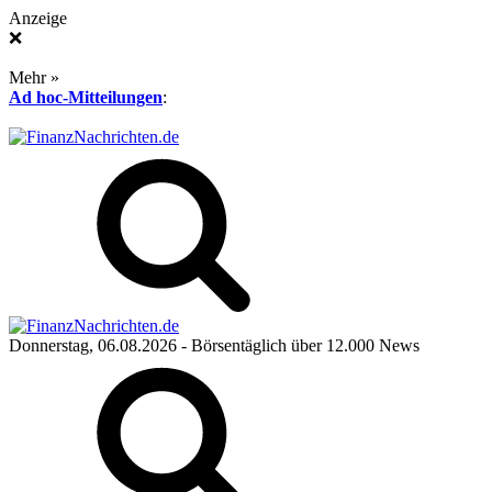
Anzeige
❌
Mehr »
Ad hoc-Mitteilungen
:
Donnerstag, 06.08.2026
- Börsentäglich über 12.000 News