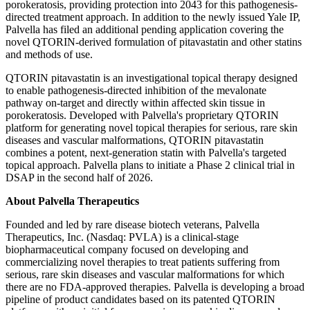
porokeratosis, providing protection into 2043 for this pathogenesis-
directed treatment approach. In addition to the newly issued Yale IP,
Palvella has filed an additional pending application covering the
novel QTORIN-derived formulation of pitavastatin and other statins
and methods of use.
QTORIN pitavastatin is an investigational topical therapy designed
to enable pathogenesis-directed inhibition of the mevalonate
pathway on-target and directly within affected skin tissue in
porokeratosis. Developed with Palvella's proprietary QTORIN
platform for generating novel topical therapies for serious, rare skin
diseases and vascular malformations, QTORIN pitavastatin
combines a potent, next-generation statin with Palvella's targeted
topical approach. Palvella plans to initiate a Phase 2 clinical trial in
DSAP in the second half of 2026.
About Palvella Therapeutics
Founded and led by rare disease biotech veterans, Palvella
Therapeutics, Inc. (Nasdaq: PVLA) is a clinical-stage
biopharmaceutical company focused on developing and
commercializing novel therapies to treat patients suffering from
serious, rare skin diseases and vascular malformations for which
there are no FDA-approved therapies. Palvella is developing a broad
pipeline of product candidates based on its patented QTORIN