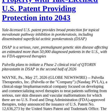
U.S. Patent Providing
Protection into 2043
Yale-licensed U.S. patent provides broad protection for topical
mevalonate pathway inhibition in porokeratosis, including
disseminated superficial actinic porokeratosis (DSAP)
DSAP is a serious, rare, premalignant genetic skin disease affecting
an estimated more than 50,000 diagnosed patients in the U.S., with
no FDA-approved therapies
Palvella plans to initiate a Phase 2 clinical trial of QTORIN
pitavastatin in DSAP in the second half of 2026
WAYNE, Pa., May 27, 2026 (GLOBE NEWSWIRE) -- Palvella
Therapeutics, Inc. (Palvella or the "Company") (Nasdaq: PVLA), a
clinical-stage biopharmaceutical company focused on developing
and commercializing novel therapies to treat patients suffering from
serious, rare skin diseases and vascular malformations for which
there are no U.S. Food and Drug Administration (FDA)-approved
therapies, today announced the issuance of U.S. Patent No.
12,636,273 by the United States Patent and Trademark Office. The