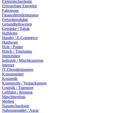
Elektrotechnologie
Erneuerbare Energien
Fahrzeuge
Finanzdienstleistungen
Freizeitprodukte
Gesundheitswesen
Getränke / Tabak
Halbleiter
Handel / E-Commerce
Hardware
Holz / Papier
Hotels / Tourismus
Immobilien
Industrie / Mischkonzerne
Internet
IT-Dienstleistungen
Konsumgüter
Kosmetik
Kunststoffe / Verpackungen
Logistik / Transport
Luftfahrt / Rüstung
Maschinenbau
Medien
Nanotechnologie
Nahrungsmittel / Agrar