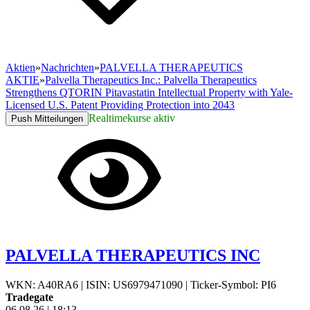
Aktien
»
Nachrichten
»
PALVELLA THERAPEUTICS
AKTIE
»
Palvella Therapeutics Inc.: Palvella Therapeutics
Strengthens QTORIN Pitavastatin Intellectual Property with Yale-
Licensed U.S. Patent Providing Protection into 2043
Realtimekurse aktiv
Push Mitteilungen
PALVELLA THERAPEUTICS INC
WKN: A40RA6
|
ISIN: US6979471090
|
Ticker-Symbol: PI6
Tradegate
06.08.26
|
18:13