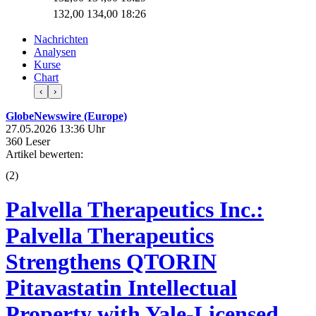
132,00
134,00
18:26
Nachrichten
Analysen
Kurse
Chart
‹
›
GlobeNewswire (Europe)
27.05.2026 13:36 Uhr
360 Leser
Artikel bewerten:
(
2
)
Palvella Therapeutics Inc.:
Palvella Therapeutics
Strengthens QTORIN
Pitavastatin Intellectual
Property with Yale-Licensed