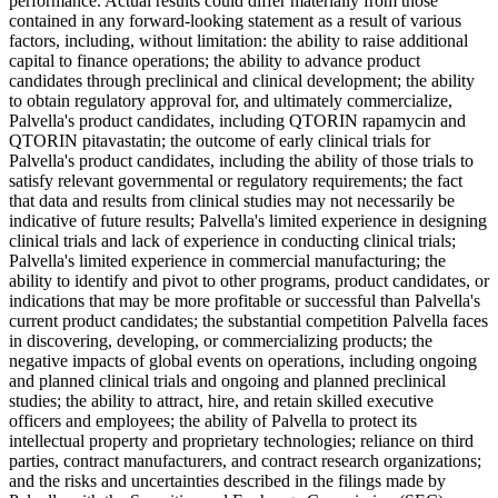
performance. Actual results could differ materially from those
contained in any forward-looking statement as a result of various
factors, including, without limitation: the ability to raise additional
capital to finance operations; the ability to advance product
candidates through preclinical and clinical development; the ability
to obtain regulatory approval for, and ultimately commercialize,
Palvella's product candidates, including QTORIN rapamycin and
QTORIN pitavastatin; the outcome of early clinical trials for
Palvella's product candidates, including the ability of those trials to
satisfy relevant governmental or regulatory requirements; the fact
that data and results from clinical studies may not necessarily be
indicative of future results; Palvella's limited experience in designing
clinical trials and lack of experience in conducting clinical trials;
Palvella's limited experience in commercial manufacturing; the
ability to identify and pivot to other programs, product candidates, or
indications that may be more profitable or successful than Palvella's
current product candidates; the substantial competition Palvella faces
in discovering, developing, or commercializing products; the
negative impacts of global events on operations, including ongoing
and planned clinical trials and ongoing and planned preclinical
studies; the ability to attract, hire, and retain skilled executive
officers and employees; the ability of Palvella to protect its
intellectual property and proprietary technologies; reliance on third
parties, contract manufacturers, and contract research organizations;
and the risks and uncertainties described in the filings made by