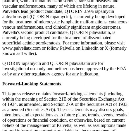
platform, with an initial focus on serious, rare skin diseases and
vascular malformations, many of which are lifelong in nature.
Palvella's lead product candidate, QTORIN 3.9% rapamycin
anhydrous gel (QTORIN rapamycin), is currently being developed
for the treatment of microcystic lymphatic malformations, cutaneous
venous malformations, and clinically significant angiokeratomas.
Palvella's second product candidate, QTORIN pitavastatin, is
currently being developed for the treatment of disseminated
superficial actinic porokeratosis. For more information, please visit
www.palvellatx.com or follow Palvella on LinkedIn or X (formerly
known as Twitter).
QTORIN rapamycin and QTORIN pitavastatin are for
investigational use only and neither has been approved by the FDA
or by any other regulatory agency for any indication.
Forward-Looking Statements
This press release contains forward-looking statements (including
within the meaning of Section 21E of the Securities Exchange Act
of 1934, as amended, and Section 27A of the Securities Act of 1933,
as amended (Securities Act)). These statements may discuss goals,
intentions, and expectations as to future plans, trends, events, results
of operations or financial condition, or otherwise, based on current
beliefs of the management of Palvella, as well as assumptions made
by, and information currently available to, the management of