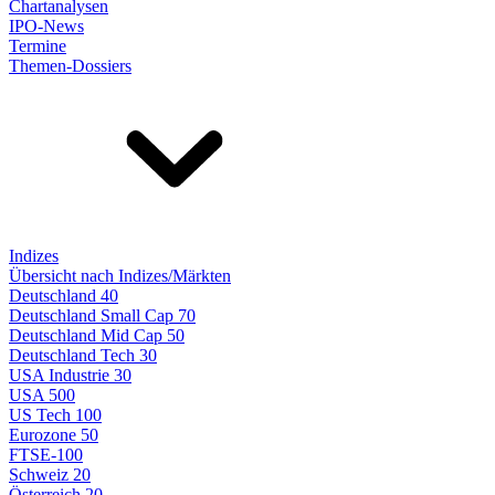
Chartanalysen
IPO-News
Termine
Themen-Dossiers
Indizes
Übersicht nach Indizes/Märkten
Deutschland 40
Deutschland Small Cap 70
Deutschland Mid Cap 50
Deutschland Tech 30
USA Industrie 30
USA 500
US Tech 100
Eurozone 50
FTSE-100
Schweiz 20
Österreich 20