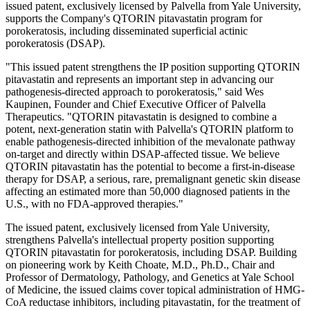
issued patent, exclusively licensed by Palvella from Yale University,
supports the Company's QTORIN pitavastatin program for
porokeratosis, including disseminated superficial actinic
porokeratosis (DSAP).
"This issued patent strengthens the IP position supporting QTORIN
pitavastatin and represents an important step in advancing our
pathogenesis-directed approach to porokeratosis," said Wes
Kaupinen, Founder and Chief Executive Officer of Palvella
Therapeutics. "QTORIN pitavastatin is designed to combine a
potent, next-generation statin with Palvella's QTORIN platform to
enable pathogenesis-directed inhibition of the mevalonate pathway
on-target and directly within DSAP-affected tissue. We believe
QTORIN pitavastatin has the potential to become a first-in-disease
therapy for DSAP, a serious, rare, premalignant genetic skin disease
affecting an estimated more than 50,000 diagnosed patients in the
U.S., with no FDA-approved therapies."
The issued patent, exclusively licensed from Yale University,
strengthens Palvella's intellectual property position supporting
QTORIN pitavastatin for porokeratosis, including DSAP. Building
on pioneering work by Keith Choate, M.D., Ph.D., Chair and
Professor of Dermatology, Pathology, and Genetics at Yale School
of Medicine, the issued claims cover topical administration of HMG-
CoA reductase inhibitors, including pitavastatin, for the treatment of