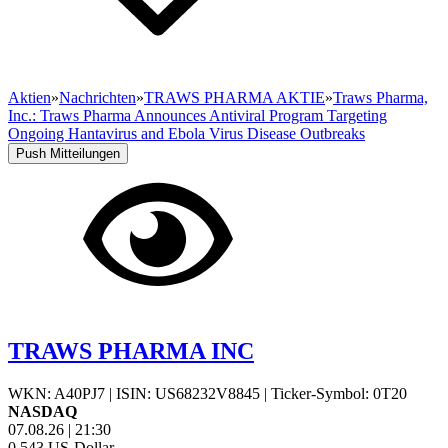
Aktien
»
Nachrichten
»
TRAWS PHARMA AKTIE
»
Traws Pharma,
Inc.: Traws Pharma Announces Antiviral Program Targeting
Ongoing Hantavirus and Ebola Virus Disease Outbreaks
Push Mitteilungen
TRAWS PHARMA INC
WKN: A40PJ7
|
ISIN: US68232V8845
|
Ticker-Symbol: 0T20
NASDAQ
07.08.26
|
21:30
0,543
US-Dollar