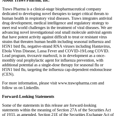
About Traws Pharma, Inc.
Traws Pharma is a clinical-stage biopharmaceutical company
dedicated to developing novel therapies to target critical threats to
human health in respiratory viral diseases. Traws integrates antiviral
drug development, medical intelligence and regulatory strategy to
meet real world challenges in the treatment of viral diseases. We are
advancing novel investigational oral small molecule antiviral agents
that have potent activity against difficult to treat or resistant virus
strains that threaten human health including seasonal influenza and
H5N1 bird flu, negative-strand RNA viruses including Hantavirus,
Ebola Virus Disease, Lassa Fever and COVID-19/Long COVID.
Lead program, tivoxavir marboxil, is in development as a once-
monthly oral prophylactic agent for influenza prevention, with
additional potential as a single-dose therapy for seasonal flu or
H5N1 bird flu, targeting the influenza cap-dependent endonuclease
(CEN).
For more information, please visit www.trawspharma.com and
follow us on LinkedIn.
Forward-Looking Statements
Some of the statements in this release are forward-looking
statements within the meaning of Section 27A of the Securities Act
of 1933, as amended, Section 21E of the Securities Exchange Act of