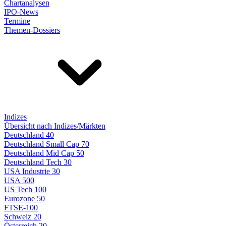
Chartanalysen
IPO-News
Termine
Themen-Dossiers
Indizes
Übersicht nach Indizes/Märkten
Deutschland 40
Deutschland Small Cap 70
Deutschland Mid Cap 50
Deutschland Tech 30
USA Industrie 30
USA 500
US Tech 100
Eurozone 50
FTSE-100
Schweiz 20
Österreich 20