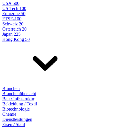
USA 500
US Tech 100
Eurozone 50
FTSE-100
Schweiz 20
Österreich 20
Japan 225
Hong Kong 50
Branchen
Branchenübersicht
Bau / Infrastrukur
Bekleidung / Textil
Biotechnologie
Chemie
Dienstleistungen
Eisen / Stahl