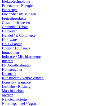
Elektrotechnologie
Erneuerbare Energien
Fahrzeuge
Finanzdienstleistungen
Freizeitprodukte
Gesundheitswesen
Getränke / Tabak
Halbleiter
Handel / E-Commerce
Hardware
Holz / Papier
Hotels / Tourismus
Immobilien
Industrie / Mischkonzerne
Internet
IT-Dienstleistungen
Konsumgüter
Kosmetik
Kunststoffe / Verpackungen
Logistik / Transport
Luftfahrt / Rüstung
Maschinenbau
Medien
Nanotechnologie
Nahrungsmittel / Agrar