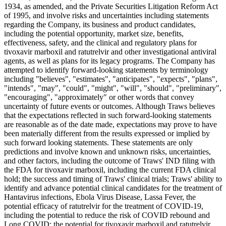
1934, as amended, and the Private Securities Litigation Reform Act
of 1995, and involve risks and uncertainties including statements
regarding the Company, its business and product candidates,
including the potential opportunity, market size, benefits,
effectiveness, safety, and the clinical and regulatory plans for
tivoxavir marboxil and ratutrelvir and other investigational antiviral
agents, as well as plans for its legacy programs. The Company has
attempted to identify forward-looking statements by terminology
including "believes", "estimates", "anticipates", "expects", "plans",
"intends", "may", "could", "might", "will", "should", "preliminary",
"encouraging", "approximately" or other words that convey
uncertainty of future events or outcomes. Although Traws believes
that the expectations reflected in such forward-looking statements
are reasonable as of the date made, expectations may prove to have
been materially different from the results expressed or implied by
such forward looking statements. These statements are only
predictions and involve known and unknown risks, uncertainties,
and other factors, including the outcome of Traws' IND filing with
the FDA for tivoxavir marboxil, including the current FDA clinical
hold; the success and timing of Traws' clinical trials; Traws' ability to
identify and advance potential clinical candidates for the treatment of
Hantavirus infections, Ebola Virus Disease, Lassa Fever, the
potential efficacy of ratutrelvir for the treatment of COVID-19,
including the potential to reduce the risk of COVID rebound and
Long COVID; the potential for tivoxavir marboxil and ratutrelvir