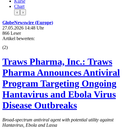
Kurse
Chart
‹
›
GlobeNewswire (Europe)
27.05.2026 14:48 Uhr
866 Leser
Artikel bewerten:
(
2
)
Traws Pharma, Inc.: Traws
Pharma Announces Antiviral
Program Targeting Ongoing
Hantavirus and Ebola Virus
Disease Outbreaks
Broad-spectrum antiviral agent with potential utility against
Hantavirus, Ebola and Lassa