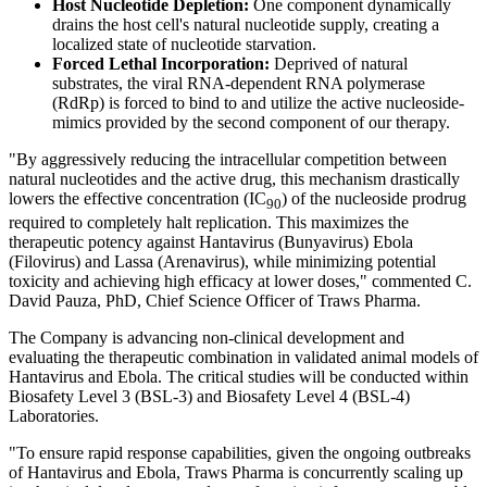
Host Nucleotide Depletion:
One component dynamically
drains the host cell's natural nucleotide supply, creating a
localized state of nucleotide starvation.
Forced Lethal Incorporation:
Deprived of natural
substrates, the viral RNA-dependent RNA polymerase
(RdRp) is forced to bind to and utilize the active nucleoside-
mimics provided by the second component of our therapy.
"By aggressively reducing the intracellular competition between
natural nucleotides and the active drug, this mechanism drastically
lowers the effective concentration (IC
) of the nucleoside prodrug
9
0
required to completely halt replication. This maximizes the
therapeutic potency against Hantavirus (Bunyavirus) Ebola
(Filovirus) and Lassa (Arenavirus), while minimizing potential
toxicity and achieving high efficacy at lower doses," commented C.
David Pauza, PhD, Chief Science Officer of Traws Pharma.
The Company is advancing non-clinical development and
evaluating the therapeutic combination in validated animal models of
Hantavirus and Ebola. The critical studies will be conducted within
Biosafety Level 3 (BSL-3) and Biosafety Level 4 (BSL-4)
Laboratories.
"To ensure rapid response capabilities, given the ongoing outbreaks
of Hantavirus and Ebola, Traws Pharma is concurrently scaling up