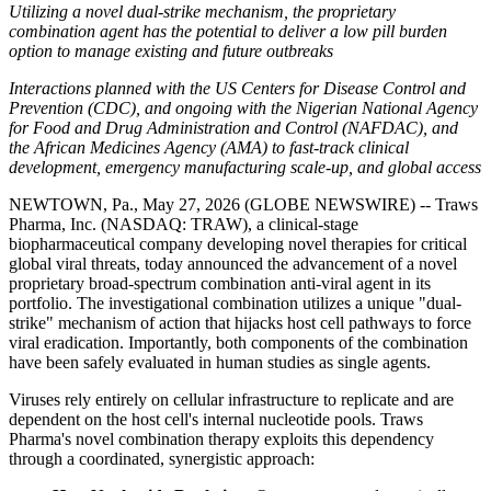
Utilizing a novel dual-strike mechanism, the proprietary
combination agent has the potential to deliver a low pill burden
option to manage existing and future outbreaks
Interactions planned with the US Centers for Disease Control and
Prevention (CDC), and ongoing with the Nigerian National Agency
for Food and Drug Administration and Control (NAFDAC), and
the African Medicines Agency (AMA) to fast-track clinical
development, emergency manufacturing scale-up, and global access
NEWTOWN, Pa., May 27, 2026 (GLOBE NEWSWIRE) -- Traws
Pharma, Inc. (NASDAQ: TRAW), a clinical-stage
biopharmaceutical company developing novel therapies for critical
global viral threats, today announced the advancement of a novel
proprietary broad-spectrum combination anti-viral agent in its
portfolio. The investigational combination utilizes a unique "dual-
strike" mechanism of action that hijacks host cell pathways to force
viral eradication. Importantly, both components of the combination
have been safely evaluated in human studies as single agents.
Viruses rely entirely on cellular infrastructure to replicate and are
dependent on the host cell's internal nucleotide pools. Traws
Pharma's novel combination therapy exploits this dependency
through a coordinated, synergistic approach: