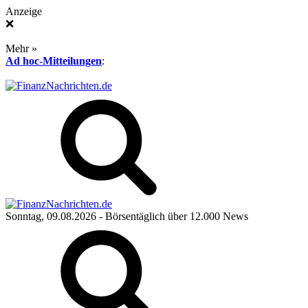
Anzeige
❌
Mehr »
Ad hoc-Mitteilungen
:
Sonntag, 09.08.2026
- Börsentäglich über 12.000 News