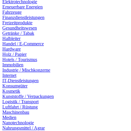
Elektrotechnologie
Erneuerbare Energien
Fahrzeuge
Finanzdienstleistungen
Freizeitprodukte
Gesundheitswesen
Getränke / Tabak
Halbleiter
Handel / E-Commerce
Hardware
Holz / Papier
Hotels / Tourismus
Immobilien
Industrie / Mischkonzerne
Internet
IT-Dienstleistungen
Konsumgüter
Kosmetik
Kunststoffe / Verpackungen
Logistik / Transport
Luftfahrt / Rüstung
Maschinenbau
Medien
Nanotechnologie
Nahrungsmittel / Agrar