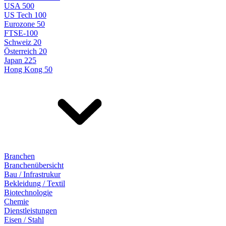
USA 500
US Tech 100
Eurozone 50
FTSE-100
Schweiz 20
Österreich 20
Japan 225
Hong Kong 50
Branchen
Branchenübersicht
Bau / Infrastrukur
Bekleidung / Textil
Biotechnologie
Chemie
Dienstleistungen
Eisen / Stahl