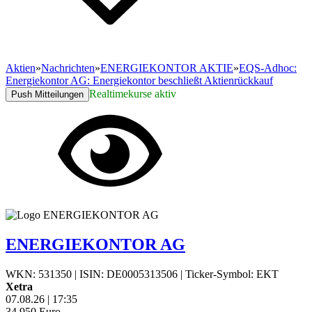
Aktien
»
Nachrichten
»
ENERGIEKONTOR AKTIE
»
EQS-Adhoc:
Energiekontor AG: Energiekontor beschließt Aktienrückkauf
Realtimekurse aktiv
Push Mitteilungen
ENERGIEKONTOR AG
WKN: 531350
|
ISIN: DE0005313506
|
Ticker-Symbol: EKT
Xetra
07.08.26
|
17:35
34,950
Euro