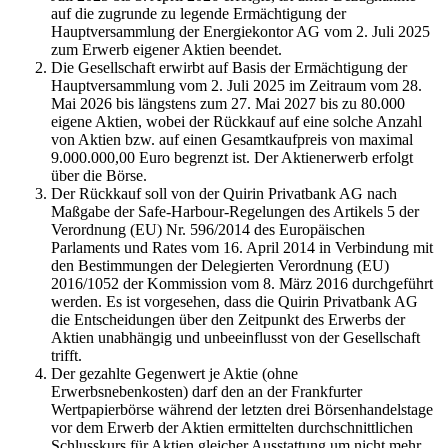
auf die zugrunde zu legende Ermächtigung der
Hauptversammlung der Energiekontor AG vom 2. Juli 2025
zum Erwerb eigener Aktien beendet.
Die Gesellschaft erwirbt auf Basis der Ermächtigung der
Hauptversammlung vom 2. Juli 2025 im Zeitraum vom 28.
Mai 2026 bis längstens zum 27. Mai 2027 bis zu 80.000
eigene Aktien, wobei der Rückkauf auf eine solche Anzahl
von Aktien bzw. auf einen Gesamtkaufpreis von maximal
9.000.000,00 Euro begrenzt ist. Der Aktienerwerb erfolgt
über die Börse.
Der Rückkauf soll von der Quirin Privatbank AG nach
Maßgabe der Safe-Harbour-Regelungen des Artikels 5 der
Verordnung (EU) Nr. 596/2014 des Europäischen
Parlaments und Rates vom 16. April 2014 in Verbindung mit
den Bestimmungen der Delegierten Verordnung (EU)
2016/1052 der Kommission vom 8. März 2016 durchgeführt
werden. Es ist vorgesehen, dass die Quirin Privatbank AG
die Entscheidungen über den Zeitpunkt des Erwerbs der
Aktien unabhängig und unbeeinflusst von der Gesellschaft
trifft.
Der gezahlte Gegenwert je Aktie (ohne
Erwerbsnebenkosten) darf den an der Frankfurter
Wertpapierbörse während der letzten drei Börsenhandelstage
vor dem Erwerb der Aktien ermittelten durchschnittlichen
Schlusskurs für Aktien gleicher Ausstattung um nicht mehr