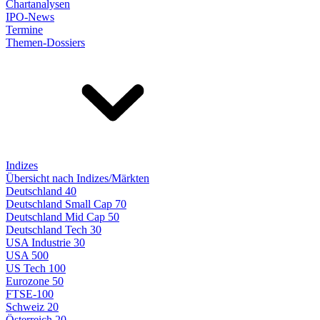
Chartanalysen
IPO-News
Termine
Themen-Dossiers
Indizes
Übersicht nach Indizes/Märkten
Deutschland 40
Deutschland Small Cap 70
Deutschland Mid Cap 50
Deutschland Tech 30
USA Industrie 30
USA 500
US Tech 100
Eurozone 50
FTSE-100
Schweiz 20
Österreich 20