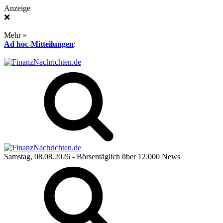
Anzeige
❌
Mehr »
Ad hoc-Mitteilungen
:
Samstag, 08.08.2026
- Börsentäglich über 12.000 News