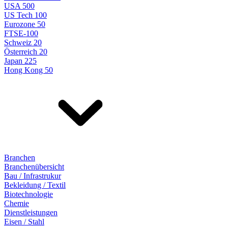
USA 500
US Tech 100
Eurozone 50
FTSE-100
Schweiz 20
Österreich 20
Japan 225
Hong Kong 50
Branchen
Branchenübersicht
Bau / Infrastrukur
Bekleidung / Textil
Biotechnologie
Chemie
Dienstleistungen
Eisen / Stahl