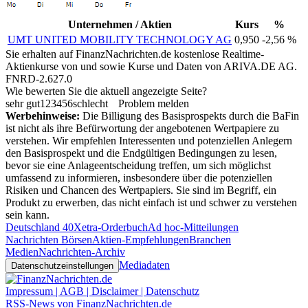
Unternehmen / Aktien
Kurs
%
UMT UNITED MOBILITY TECHNOLOGY AG
0,950
-2,56 %
Sie erhalten auf FinanzNachrichten.de kostenlose Realtime-
Aktienkurse von
und
sowie Kurse und Daten von
ARIVA.DE AG
.
FNRD-2.627.0
Wie bewerten Sie die aktuell angezeigte Seite?
sehr gut
1
2
3
4
5
6
schlecht
Problem melden
Werbehinweise:
Die Billigung des Basisprospekts durch die BaFin
ist nicht als ihre Befürwortung der angebotenen Wertpapiere zu
verstehen. Wir empfehlen Interessenten und potenziellen Anlegern
den Basisprospekt und die Endgültigen Bedingungen zu lesen,
bevor sie eine Anlageentscheidung treffen, um sich möglichst
umfassend zu informieren, insbesondere über die potenziellen
Risiken und Chancen des Wertpapiers. Sie sind im Begriff, ein
Produkt zu erwerben, das nicht einfach ist und schwer zu verstehen
sein kann.
Deutschland 40
Xetra-Orderbuch
Ad hoc-Mitteilungen
Nachrichten Börsen
Aktien-Empfehlungen
Branchen
Medien
Nachrichten-Archiv
Mediadaten
Datenschutzeinstellungen
Impressum | AGB | Disclaimer | Datenschutz
RSS-News von FinanzNachrichten.de