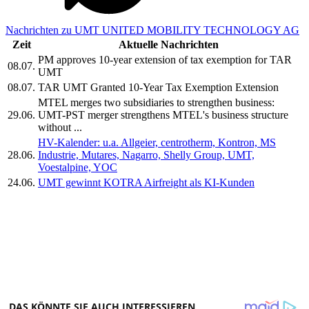
Nachrichten zu UMT UNITED MOBILITY TECHNOLOGY AG
Zeit
Aktuelle Nachrichten
PM approves 10-year extension of tax exemption for TAR
08.07.
UMT
08.07.
TAR UMT Granted 10-Year Tax Exemption Extension
MTEL merges two subsidiaries to strengthen business:
29.06.
UMT-PST merger strengthens MTEL's business structure
without ...
HV-Kalender: u.a. Allgeier, centrotherm, Kontron, MS
28.06.
Industrie, Mutares, Nagarro, Shelly Group, UMT,
Voestalpine, YOC
24.06.
UMT gewinnt KOTRA Airfreight als KI-Kunden