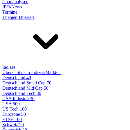
Chartanalysen
IPO-News
Termine
Themen-Dossiers
Indizes
Übersicht nach Indizes/Märkten
Deutschland 40
Deutschland Small Cap 70
Deutschland Mid Cap 50
Deutschland Tech 30
USA Industrie 30
USA 500
US Tech 100
Eurozone 50
FTSE-100
Schweiz 20
Österreich 20