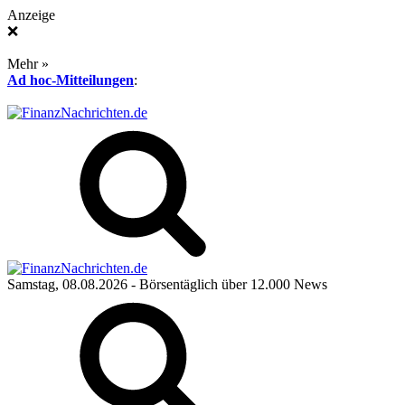
Anzeige
❌
Mehr »
Ad hoc-Mitteilungen
:
Samstag, 08.08.2026
- Börsentäglich über 12.000 News