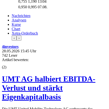
0,755
1,190
13:04
0,950
0,995
07.08.
Nachrichten
Analysen
Kurse
Chart
Xetra-Orderbuch
‹
›
4investors
28.05.2026 15:45 Uhr
742 Leser
Artikel bewerten:
(
2
)
UMT AG halbiert EBITDA-
Verlust und stärkt
Eigenkapitalbasis
Die UMT United Mobility Technology AG verbesserte das