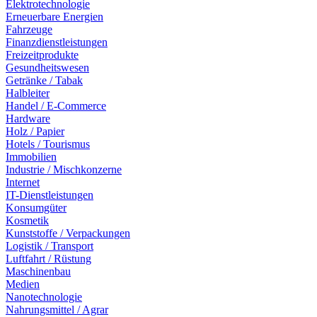
Elektrotechnologie
Erneuerbare Energien
Fahrzeuge
Finanzdienstleistungen
Freizeitprodukte
Gesundheitswesen
Getränke / Tabak
Halbleiter
Handel / E-Commerce
Hardware
Holz / Papier
Hotels / Tourismus
Immobilien
Industrie / Mischkonzerne
Internet
IT-Dienstleistungen
Konsumgüter
Kosmetik
Kunststoffe / Verpackungen
Logistik / Transport
Luftfahrt / Rüstung
Maschinenbau
Medien
Nanotechnologie
Nahrungsmittel / Agrar