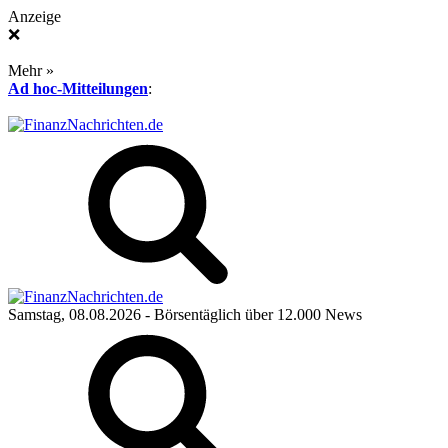
Anzeige
❌
Mehr »
Ad hoc-Mitteilungen
:
Samstag, 08.08.2026
- Börsentäglich über 12.000 News