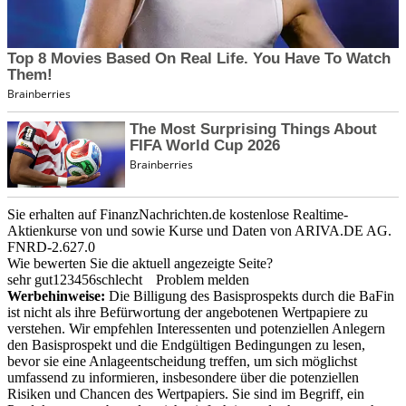
Sie erhalten auf FinanzNachrichten.de kostenlose Realtime-
Aktienkurse von
und
sowie Kurse und Daten von
ARIVA.DE AG
.
FNRD-2.627.0
Wie bewerten Sie die aktuell angezeigte Seite?
sehr gut
1
2
3
4
5
6
schlecht
Problem melden
Werbehinweise:
Die Billigung des Basisprospekts durch die BaFin
ist nicht als ihre Befürwortung der angebotenen Wertpapiere zu
verstehen. Wir empfehlen Interessenten und potenziellen Anlegern
den Basisprospekt und die Endgültigen Bedingungen zu lesen,
bevor sie eine Anlageentscheidung treffen, um sich möglichst
umfassend zu informieren, insbesondere über die potenziellen
Risiken und Chancen des Wertpapiers. Sie sind im Begriff, ein