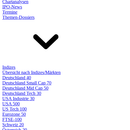
Chartanalysen
IPO-News
Termine
Themen-Dossiers
Indizes
Übersicht nach Indizes/Märkten
Deutschland 40
Deutschland Small Cap 70
Deutschland Mid Cap 50
Deutschland Tech 30
USA Industrie 30
USA 500
US Tech 100
Eurozone 50
FTSE-100
Schweiz 20
Österreich 20