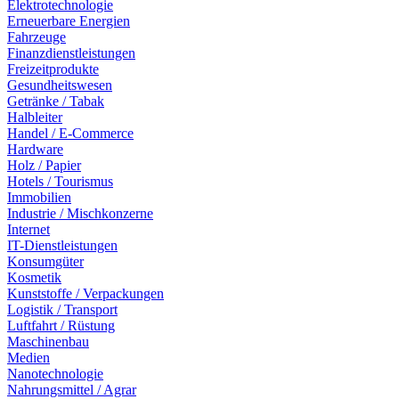
Elektrotechnologie
Erneuerbare Energien
Fahrzeuge
Finanzdienstleistungen
Freizeitprodukte
Gesundheitswesen
Getränke / Tabak
Halbleiter
Handel / E-Commerce
Hardware
Holz / Papier
Hotels / Tourismus
Immobilien
Industrie / Mischkonzerne
Internet
IT-Dienstleistungen
Konsumgüter
Kosmetik
Kunststoffe / Verpackungen
Logistik / Transport
Luftfahrt / Rüstung
Maschinenbau
Medien
Nanotechnologie
Nahrungsmittel / Agrar