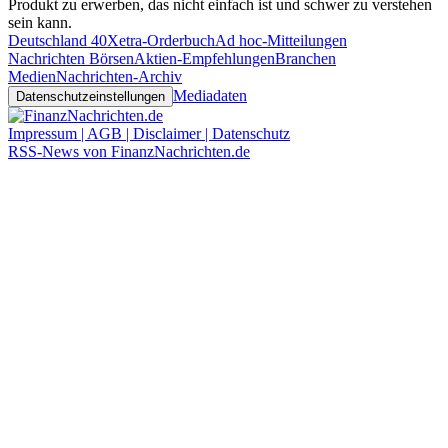
Produkt zu erwerben, das nicht einfach ist und schwer zu verstehen
sein kann.
Deutschland 40
Xetra-Orderbuch
Ad hoc-Mitteilungen
Nachrichten Börsen
Aktien-Empfehlungen
Branchen
Medien
Nachrichten-Archiv
Mediadaten
Datenschutzeinstellungen
Impressum | AGB | Disclaimer | Datenschutz
RSS-News von FinanzNachrichten.de