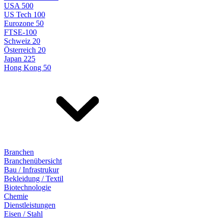
USA 500
US Tech 100
Eurozone 50
FTSE-100
Schweiz 20
Österreich 20
Japan 225
Hong Kong 50
Branchen
Branchenübersicht
Bau / Infrastrukur
Bekleidung / Textil
Biotechnologie
Chemie
Dienstleistungen
Eisen / Stahl