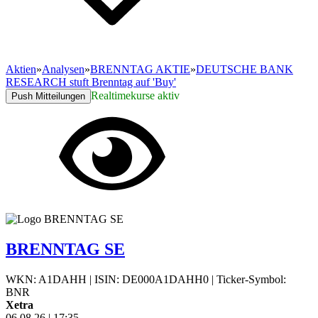
Aktien
»
Analysen
»
BRENNTAG AKTIE
»
DEUTSCHE BANK
RESEARCH stuft Brenntag auf 'Buy'
Realtimekurse aktiv
Push Mitteilungen
BRENNTAG SE
WKN: A1DAHH
|
ISIN: DE000A1DAHH0
|
Ticker-Symbol:
BNR
Xetra
06.08.26
|
17:35