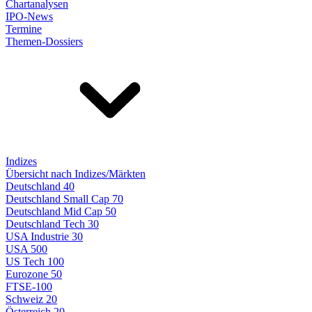
Chartanalysen
IPO-News
Termine
Themen-Dossiers
Indizes
Übersicht nach Indizes/Märkten
Deutschland 40
Deutschland Small Cap 70
Deutschland Mid Cap 50
Deutschland Tech 30
USA Industrie 30
USA 500
US Tech 100
Eurozone 50
FTSE-100
Schweiz 20
Österreich 20