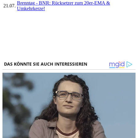
Brenntag - BNR: Rücksetzer zum 20er-EMA &
21.07.
Umkehrkerze!