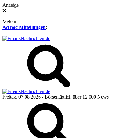
Anzeige
❌
Mehr »
Ad hoc-Mitteilungen
:
Freitag, 07.08.2026
- Börsentäglich über 12.000 News