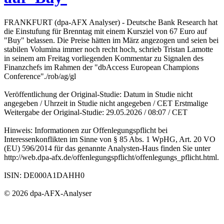
FRANKFURT (dpa-AFX Analyser) - Deutsche Bank Research hat
die Einstufung für Brenntag mit einem Kursziel von 67 Euro auf
"Buy" belassen. Die Preise hätten im März angezogen und seien bei
stabilen Volumina immer noch recht hoch, schrieb Tristan Lamotte
in seinem am Freitag vorliegenden Kommentar zu Signalen des
Finanzchefs im Rahmen der "dbAccess European Champions
Conference"./rob/ag/gl
Veröffentlichung der Original-Studie: Datum in Studie nicht
angegeben / Uhrzeit in Studie nicht angegeben / CET Erstmalige
Weitergabe der Original-Studie: 29.05.2026 / 08:07 / CET
Hinweis: Informationen zur Offenlegungspflicht bei
Interessenkonflikten im Sinne von § 85 Abs. 1 WpHG, Art. 20 VO
(EU) 596/2014 für das genannte Analysten-Haus finden Sie unter
http://web.dpa-afx.de/offenlegungspflicht/offenlegungs_pflicht.html.
ISIN: DE000A1DAHH0
© 2026 dpa-AFX-Analyser