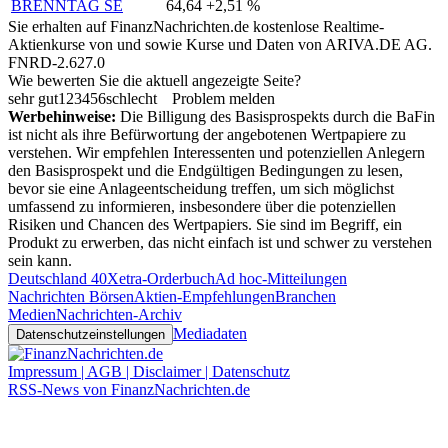
BRENNTAG SE
64,64
+2,51 %
Sie erhalten auf FinanzNachrichten.de kostenlose Realtime-
Aktienkurse von
und
sowie Kurse und Daten von
ARIVA.DE AG
.
FNRD-2.627.0
Wie bewerten Sie die aktuell angezeigte Seite?
sehr gut
1
2
3
4
5
6
schlecht
Problem melden
Werbehinweise:
Die Billigung des Basisprospekts durch die BaFin
ist nicht als ihre Befürwortung der angebotenen Wertpapiere zu
verstehen. Wir empfehlen Interessenten und potenziellen Anlegern
den Basisprospekt und die Endgültigen Bedingungen zu lesen,
bevor sie eine Anlageentscheidung treffen, um sich möglichst
umfassend zu informieren, insbesondere über die potenziellen
Risiken und Chancen des Wertpapiers. Sie sind im Begriff, ein
Produkt zu erwerben, das nicht einfach ist und schwer zu verstehen
sein kann.
Deutschland 40
Xetra-Orderbuch
Ad hoc-Mitteilungen
Nachrichten Börsen
Aktien-Empfehlungen
Branchen
Medien
Nachrichten-Archiv
Mediadaten
Datenschutzeinstellungen
Impressum | AGB | Disclaimer | Datenschutz
RSS-News von FinanzNachrichten.de