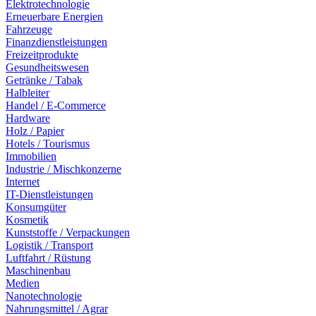
Elektrotechnologie
Erneuerbare Energien
Fahrzeuge
Finanzdienstleistungen
Freizeitprodukte
Gesundheitswesen
Getränke / Tabak
Halbleiter
Handel / E-Commerce
Hardware
Holz / Papier
Hotels / Tourismus
Immobilien
Industrie / Mischkonzerne
Internet
IT-Dienstleistungen
Konsumgüter
Kosmetik
Kunststoffe / Verpackungen
Logistik / Transport
Luftfahrt / Rüstung
Maschinenbau
Medien
Nanotechnologie
Nahrungsmittel / Agrar