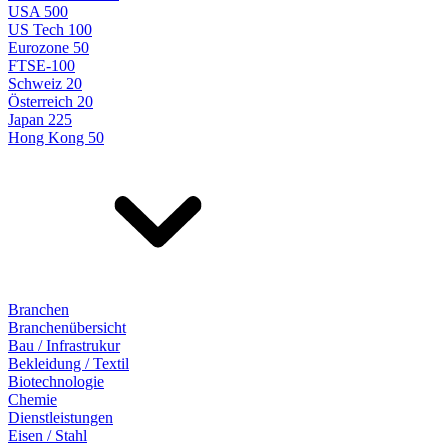
USA 500
US Tech 100
Eurozone 50
FTSE-100
Schweiz 20
Österreich 20
Japan 225
Hong Kong 50
Branchen
Branchenübersicht
Bau / Infrastrukur
Bekleidung / Textil
Biotechnologie
Chemie
Dienstleistungen
Eisen / Stahl