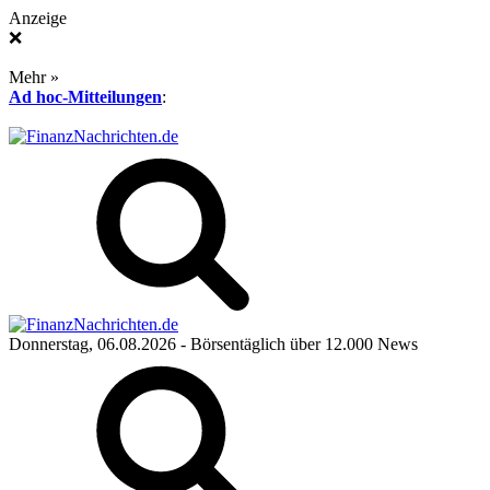
Anzeige
❌
Mehr »
Ad hoc-Mitteilungen
:
Donnerstag, 06.08.2026
- Börsentäglich über 12.000 News