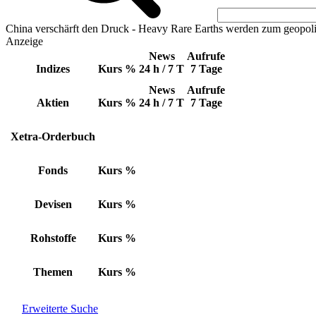
China verschärft den Druck - Heavy Rare Earths werden zum geopoli
Anzeige
News
Aufrufe
Indizes
Kurs
%
24 h / 7 T
7 Tage
News
Aufrufe
Aktien
Kurs
%
24 h / 7 T
7 Tage
Xetra-Orderbuch
Fonds
Kurs
%
Devisen
Kurs
%
Rohstoffe
Kurs
%
Themen
Kurs
%
Erweiterte Suche