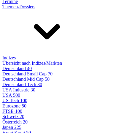
Termine
Themen-Dossiers
Indizes
Übersicht nach Indizes/Märkten
Deutschland 40
Deutschland Small Cap 70
Deutschland Mid Cap 50
Deutschland Tech 30
USA Industrie 30
USA 500
US Tech 100
Eurozone 50
FTSE-100
Schweiz 20
Österreich 20
Japan 225
Hong Kong 50