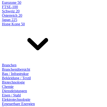
Eurozone 50
FTSE-100
Schweiz 20
Österreich 20
Japan 225
Hong Kong 50
Branchen
Branchenübersicht
Bau / Infrastrukur
Bekleidung / Textil
Biotechnologie
Chemie
Dienstleistungen
Eisen / Stahl
Elektrotechnologie
Erneuerbare Energien