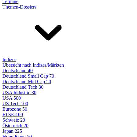
Termine
Themen-Dossiers
Indizes
Übersicht nach Indizes/Märkten
Deutschland 40
Deutschland Small Cap 70
Deutschland Mid Cap 50
Deutschland Tech 30
USA Industrie 30
USA 500
US Tech 100
Eurozone 50
FTSE-100
Schweiz 20
Österreich 20
Japan 225
Hong Kong 50