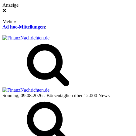
Anzeige
❌
Mehr »
Ad hoc-Mitteilungen
:
Sonntag, 09.08.2026
- Börsentäglich über 12.000 News