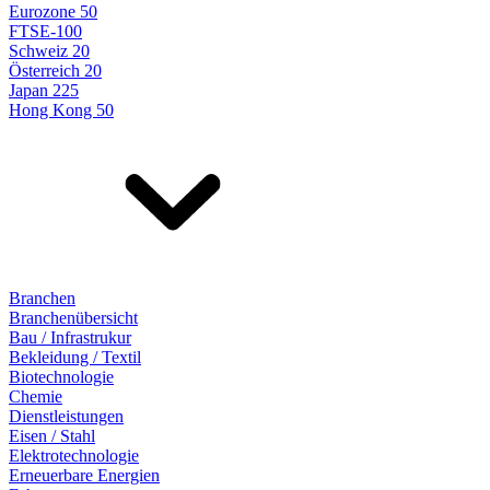
Eurozone 50
FTSE-100
Schweiz 20
Österreich 20
Japan 225
Hong Kong 50
Branchen
Branchenübersicht
Bau / Infrastrukur
Bekleidung / Textil
Biotechnologie
Chemie
Dienstleistungen
Eisen / Stahl
Elektrotechnologie
Erneuerbare Energien