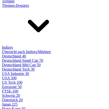
Termine
Themen-Dossiers
Indizes
Übersicht nach Indizes/Märkten
Deutschland 40
Deutschland Small Cap 70
Deutschland Mid Cap 50
Deutschland Tech 30
USA Industrie 30
USA 500
US Tech 100
Eurozone 50
FTSE-100
Schweiz 20
Österreich 20
Japan 225
Hong Kong 50