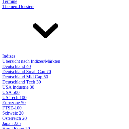
Termine
Themen-Dossiers
Indizes
Übersicht nach Indizes/Märkten
Deutschland 40
Deutschland Small Cap 70
Deutschland Mid Cap 50
Deutschland Tech 30
USA Industrie 30
USA 500
US Tech 100
Eurozone 50
FTSE-100
Schweiz 20
Österreich 20
Japan 225
Hong Kong 50