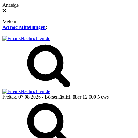
Anzeige
❌
Mehr »
Ad hoc-Mitteilungen
:
Freitag, 07.08.2026
- Börsentäglich über 12.000 News