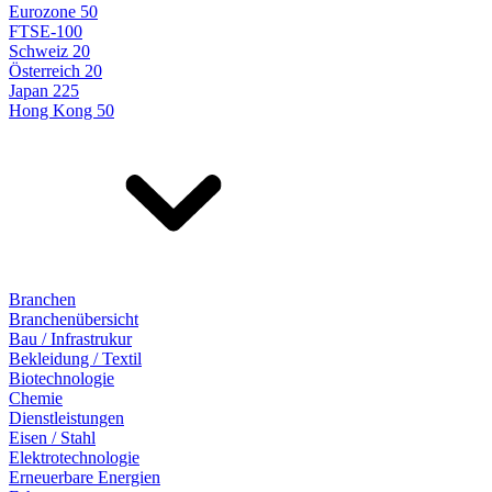
Eurozone 50
FTSE-100
Schweiz 20
Österreich 20
Japan 225
Hong Kong 50
Branchen
Branchenübersicht
Bau / Infrastrukur
Bekleidung / Textil
Biotechnologie
Chemie
Dienstleistungen
Eisen / Stahl
Elektrotechnologie
Erneuerbare Energien