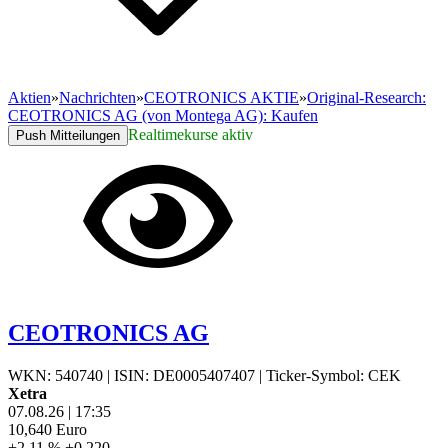
Aktien
»
Nachrichten
»
CEOTRONICS AKTIE
»
Original-Research:
CEOTRONICS AG (von Montega AG): Kaufen
Realtimekurse aktiv
Push Mitteilungen
CEOTRONICS AG
WKN: 540740
|
ISIN: DE0005407407
|
Ticker-Symbol: CEK
Xetra
07.08.26
|
17:35
10,640
Euro
+2,11 %
+0,220