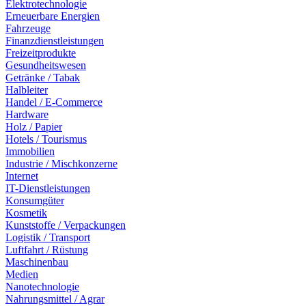
Elektrotechnologie
Erneuerbare Energien
Fahrzeuge
Finanzdienstleistungen
Freizeitprodukte
Gesundheitswesen
Getränke / Tabak
Halbleiter
Handel / E-Commerce
Hardware
Holz / Papier
Hotels / Tourismus
Immobilien
Industrie / Mischkonzerne
Internet
IT-Dienstleistungen
Konsumgüter
Kosmetik
Kunststoffe / Verpackungen
Logistik / Transport
Luftfahrt / Rüstung
Maschinenbau
Medien
Nanotechnologie
Nahrungsmittel / Agrar