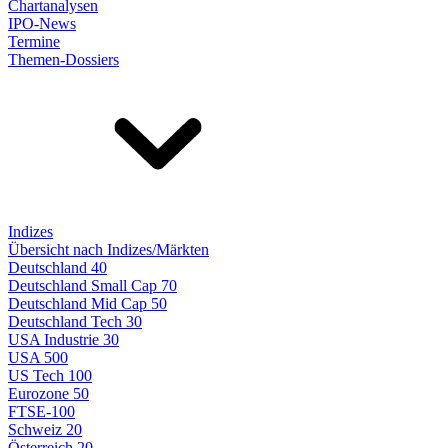
Chartanalysen
IPO-News
Termine
Themen-Dossiers
Indizes
Übersicht nach Indizes/Märkten
Deutschland 40
Deutschland Small Cap 70
Deutschland Mid Cap 50
Deutschland Tech 30
USA Industrie 30
USA 500
US Tech 100
Eurozone 50
FTSE-100
Schweiz 20
Österreich 20