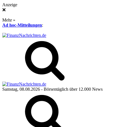
Anzeige
❌
Mehr »
Ad hoc-Mitteilungen
:
Samstag, 08.08.2026
- Börsentäglich über 12.000 News