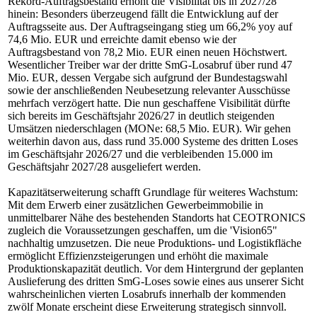
Rekord-Auftragsbestand erhöht die Visibilität bis in 2027/28
hinein: Besonders überzeugend fällt die Entwicklung auf der
Auftragsseite aus. Der Auftragseingang stieg um 66,2% yoy auf
74,6 Mio. EUR und erreichte damit ebenso wie der
Auftragsbestand von 78,2 Mio. EUR einen neuen Höchstwert.
Wesentlicher Treiber war der dritte SmG-Losabruf über rund 47
Mio. EUR, dessen Vergabe sich aufgrund der Bundestagswahl
sowie der anschließenden Neubesetzung relevanter Ausschüsse
mehrfach verzögert hatte. Die nun geschaffene Visibilität dürfte
sich bereits im Geschäftsjahr 2026/27 in deutlich steigenden
Umsätzen niederschlagen (MONe: 68,5 Mio. EUR). Wir gehen
weiterhin davon aus, dass rund 35.000 Systeme des dritten Loses
im Geschäftsjahr 2026/27 und die verbleibenden 15.000 im
Geschäftsjahr 2027/28 ausgeliefert werden.
Kapazitätserweiterung schafft Grundlage für weiteres Wachstum:
Mit dem Erwerb einer zusätzlichen Gewerbeimmobilie in
unmittelbarer Nähe des bestehenden Standorts hat CEOTRONICS
zugleich die Voraussetzungen geschaffen, um die 'Vision65"
nachhaltig umzusetzen. Die neue Produktions- und Logistikfläche
ermöglicht Effizienzsteigerungen und erhöht die maximale
Produktionskapazität deutlich. Vor dem Hintergrund der geplanten
Auslieferung des dritten SmG-Loses sowie eines aus unserer Sicht
wahrscheinlichen vierten Losabrufs innerhalb der kommenden
zwölf Monate erscheint diese Erweiterung strategisch sinnvoll.