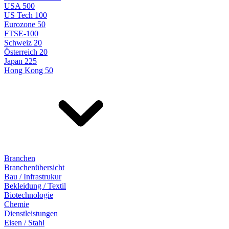
USA 500
US Tech 100
Eurozone 50
FTSE-100
Schweiz 20
Österreich 20
Japan 225
Hong Kong 50
Branchen
Branchenübersicht
Bau / Infrastrukur
Bekleidung / Textil
Biotechnologie
Chemie
Dienstleistungen
Eisen / Stahl