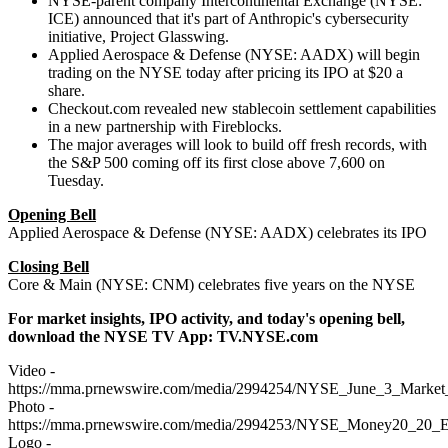
NYSE-parent company Intercontinental Exchange (NYSE:
ICE) announced that it's part of Anthropic's cybersecurity
initiative, Project Glasswing.
Applied Aerospace & Defense (NYSE: AADX) will begin
trading on the NYSE today after pricing its IPO at $20 a
share.
Checkout.com revealed new stablecoin settlement capabilities
in a new partnership with Fireblocks.
The major averages will look to build off fresh records, with
the S&P 500 coming off its first close above 7,600 on
Tuesday.
Opening Bell
Applied Aerospace & Defense (NYSE: AADX) celebrates its IPO
Closing Bell
Core & Main (NYSE: CNM) celebrates five years on the NYSE
For market insights, IPO activity, and today's opening bell,
download the NYSE TV App:
TV.NYSE.com
Video -
https://mma.prnewswire.com/media/2994254/NYSE_June_3_Marke
Photo -
https://mma.prnewswire.com/media/2994253/NYSE_Money20_20_E
Logo -