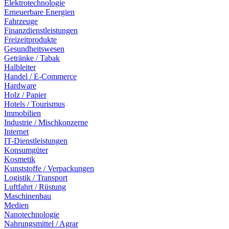
Elektrotechnologie
Erneuerbare Energien
Fahrzeuge
Finanzdienstleistungen
Freizeitprodukte
Gesundheitswesen
Getränke / Tabak
Halbleiter
Handel / E-Commerce
Hardware
Holz / Papier
Hotels / Tourismus
Immobilien
Industrie / Mischkonzerne
Internet
IT-Dienstleistungen
Konsumgüter
Kosmetik
Kunststoffe / Verpackungen
Logistik / Transport
Luftfahrt / Rüstung
Maschinenbau
Medien
Nanotechnologie
Nahrungsmittel / Agrar