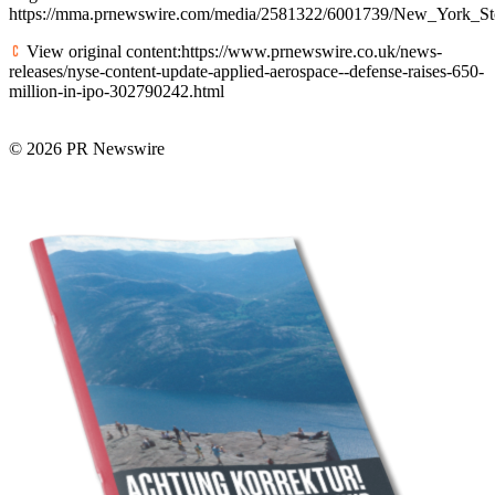
https://mma.prnewswire.com/media/2581322/6001739/New_York_S
View original content:https://www.prnewswire.co.uk/news-
releases/nyse-content-update-applied-aerospace--defense-raises-650-
million-in-ipo-302790242.html
© 2026 PR Newswire