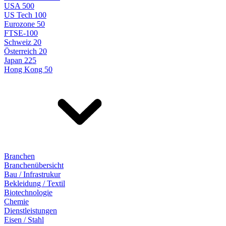
USA 500
US Tech 100
Eurozone 50
FTSE-100
Schweiz 20
Österreich 20
Japan 225
Hong Kong 50
Branchen
Branchenübersicht
Bau / Infrastrukur
Bekleidung / Textil
Biotechnologie
Chemie
Dienstleistungen
Eisen / Stahl