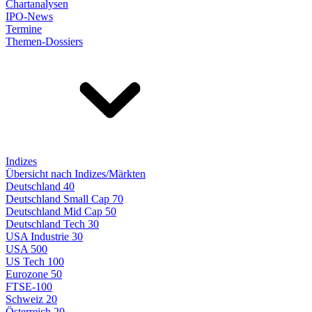
Chartanalysen
IPO-News
Termine
Themen-Dossiers
Indizes
Übersicht nach Indizes/Märkten
Deutschland 40
Deutschland Small Cap 70
Deutschland Mid Cap 50
Deutschland Tech 30
USA Industrie 30
USA 500
US Tech 100
Eurozone 50
FTSE-100
Schweiz 20
Österreich 20