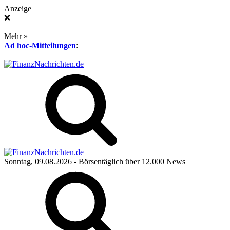
Anzeige
❌
Mehr »
Ad hoc-Mitteilungen
:
Sonntag, 09.08.2026
- Börsentäglich über 12.000 News