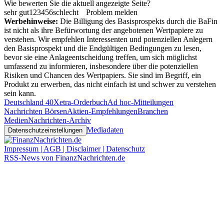
Wie bewerten Sie die aktuell angezeigte Seite?
sehr gut
1
2
3
4
5
6
schlecht
Problem melden
Werbehinweise:
Die Billigung des Basisprospekts durch die BaFin
ist nicht als ihre Befürwortung der angebotenen Wertpapiere zu
verstehen. Wir empfehlen Interessenten und potenziellen Anlegern
den Basisprospekt und die Endgültigen Bedingungen zu lesen,
bevor sie eine Anlageentscheidung treffen, um sich möglichst
umfassend zu informieren, insbesondere über die potenziellen
Risiken und Chancen des Wertpapiers. Sie sind im Begriff, ein
Produkt zu erwerben, das nicht einfach ist und schwer zu verstehen
sein kann.
Deutschland 40
Xetra-Orderbuch
Ad hoc-Mitteilungen
Nachrichten Börsen
Aktien-Empfehlungen
Branchen
Medien
Nachrichten-Archiv
Mediadaten
Datenschutzeinstellungen
Impressum | AGB | Disclaimer | Datenschutz
RSS-News von FinanzNachrichten.de