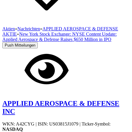
Aktien
»
Nachrichten
»
APPLIED AEROSPACE & DEFENSE
AKTIE
»
New York Stock Exchange: NYSE Content Update:
Applied Aerospace & Defense Raises $650 Million in IPO
Push Mitteilungen
APPLIED AEROSPACE & DEFENSE
INC
WKN: A42CYG
|
ISIN: US03815J1079
|
Ticker-Symbol:
NASDAQ