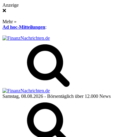
Anzeige
❌
Mehr »
Ad hoc-Mitteilungen
:
Samstag, 08.08.2026
- Börsentäglich über 12.000 News