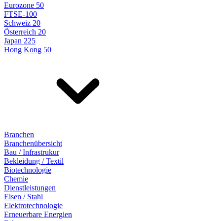
Eurozone 50
FTSE-100
Schweiz 20
Österreich 20
Japan 225
Hong Kong 50
Branchen
Branchenübersicht
Bau / Infrastrukur
Bekleidung / Textil
Biotechnologie
Chemie
Dienstleistungen
Eisen / Stahl
Elektrotechnologie
Erneuerbare Energien