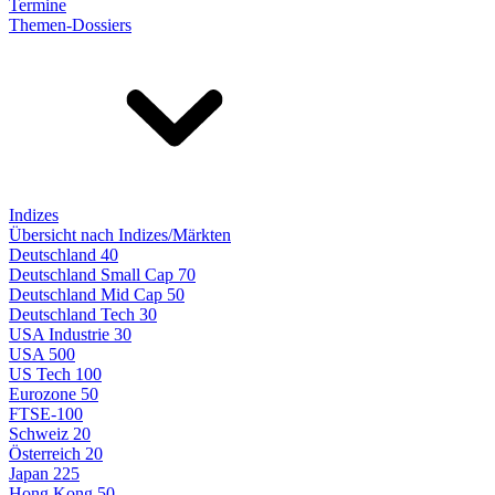
Termine
Themen-Dossiers
Indizes
Übersicht nach Indizes/Märkten
Deutschland 40
Deutschland Small Cap 70
Deutschland Mid Cap 50
Deutschland Tech 30
USA Industrie 30
USA 500
US Tech 100
Eurozone 50
FTSE-100
Schweiz 20
Österreich 20
Japan 225
Hong Kong 50