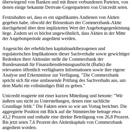
überwiegend von Banken und mit ihnen verbundenen Parteien, von
denen einige bekannte Derivate-Gegenparteien von Unicredit seien.
Festzuhalten sei, dass es ein signifikantes Andienen von Aktien
gegeben habe, obwohl der Börsenkurs der Commerzbank-Aktie
durchgehend über dem implizierten Wert der Angebotsgegenleistung
liege. Zudem sei es höchst ungewöhnlich, dass Aktien in der Mitte
der Angebotsperiode angedient werden.
Angesichts der erheblichen kapitalmarktbezogenen und
regulatorischen Implikationen dieser Sachverhalte sowie gewichtiger
Bedenken ihrer Aktionäre stelle die Commerzbank der
Bundesanstalt für Finanzdienstleistungsaufsicht (Bafin) die
relevanten öffentlich verfügbaren Informationen sowie ihre eigene
Analyse und Erkenntnisse zur Verfügung. "Die Commerzbank
spricht sich für eine umfassende Prüfung des Sachverhalts aus, um
dem Markt ein vollständiges Bild zu geben."
Unicredit reagierte mit einer kurzen Mitteilung und betonte: "Wir
äußern uns nicht zu Unterstellungen, denen eine sachliche
Grundlage fehlt." Die Fakten seien so wie am Vortag berichtet. Die
aggregierte Position mit Blick auf die Stimmrechte betrage etwa
43,2 Prozent und enthalte eine direkte Beteiligung von 26,8 Prozent.
Bis jetzt seien 7,6 Prozent des Aktienkapitals von Commerzbank
angedient worden.