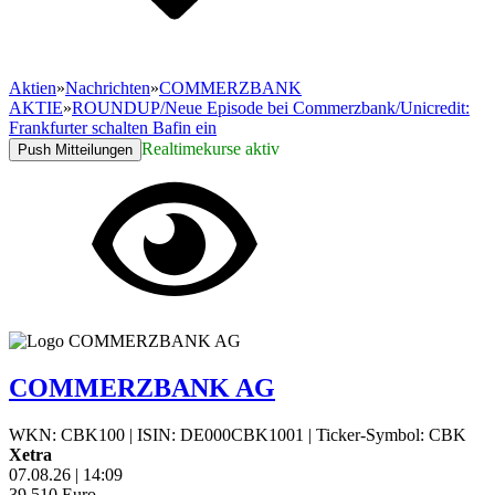
Aktien
»
Nachrichten
»
COMMERZBANK
AKTIE
»
ROUNDUP/Neue Episode bei Commerzbank/Unicredit:
Frankfurter schalten Bafin ein
Realtimekurse aktiv
Push Mitteilungen
COMMERZBANK AG
WKN: CBK100
|
ISIN: DE000CBK1001
|
Ticker-Symbol: CBK
Xetra
07.08.26
|
14:09
39,510
Euro