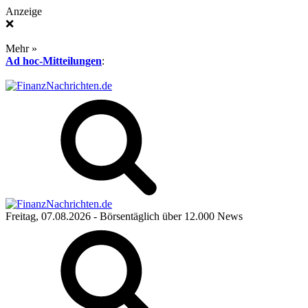
Anzeige
❌
Mehr »
Ad hoc-Mitteilungen
:
Freitag, 07.08.2026
- Börsentäglich über 12.000 News