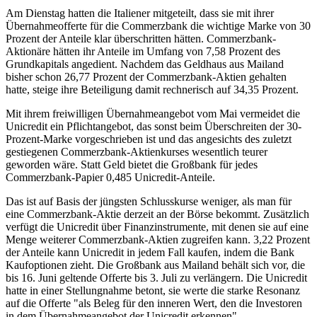
Am Dienstag hatten die Italiener mitgeteilt, dass sie mit ihrer
Übernahmeofferte für die Commerzbank die wichtige Marke von 30
Prozent der Anteile klar überschritten hätten. Commerzbank-
Aktionäre hätten ihr Anteile im Umfang von 7,58 Prozent des
Grundkapitals angedient. Nachdem das Geldhaus aus Mailand
bisher schon 26,77 Prozent der Commerzbank-Aktien gehalten
hatte, steige ihre Beteiligung damit rechnerisch auf 34,35 Prozent.
Mit ihrem freiwilligen Übernahmeangebot vom Mai vermeidet die
Unicredit ein Pflichtangebot, das sonst beim Überschreiten der 30-
Prozent-Marke vorgeschrieben ist und das angesichts des zuletzt
gestiegenen Commerzbank-Aktienkurses wesentlich teurer
geworden wäre. Statt Geld bietet die Großbank für jedes
Commerzbank-Papier 0,485 Unicredit-Anteile.
Das ist auf Basis der jüngsten Schlusskurse weniger, als man für
eine Commerzbank-Aktie derzeit an der Börse bekommt. Zusätzlich
verfügt die Unicredit über Finanzinstrumente, mit denen sie auf eine
Menge weiterer Commerzbank-Aktien zugreifen kann. 3,22 Prozent
der Anteile kann Unicredit in jedem Fall kaufen, indem die Bank
Kaufoptionen zieht. Die Großbank aus Mailand behält sich vor, die
bis 16. Juni geltende Offerte bis 3. Juli zu verlängern. Die Unicredit
hatte in einer Stellungnahme betont, sie werte die starke Resonanz
auf die Offerte "als Beleg für den inneren Wert, den die Investoren
in dem Übernahmeangebot der Unicredit erkennen".