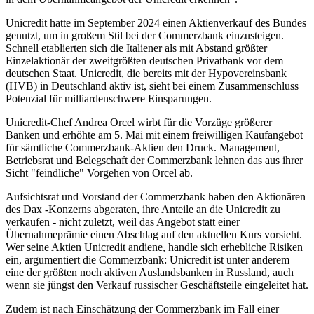
Unicredit hatte im September 2024 einen Aktienverkauf des Bundes
genutzt, um in großem Stil bei der Commerzbank einzusteigen.
Schnell etablierten sich die Italiener als mit Abstand größter
Einzelaktionär der zweitgrößten deutschen Privatbank vor dem
deutschen Staat. Unicredit, die bereits mit der Hypovereinsbank
(HVB) in Deutschland aktiv ist, sieht bei einem Zusammenschluss
Potenzial für milliardenschwere Einsparungen.
Unicredit-Chef Andrea Orcel wirbt für die Vorzüge größerer
Banken und erhöhte am 5. Mai mit einem freiwilligen Kaufangebot
für sämtliche Commerzbank-Aktien den Druck. Management,
Betriebsrat und Belegschaft der Commerzbank lehnen das aus ihrer
Sicht "feindliche" Vorgehen von Orcel ab.
Aufsichtsrat und Vorstand der Commerzbank haben den Aktionären
des Dax -Konzerns abgeraten, ihre Anteile an die Unicredit zu
verkaufen - nicht zuletzt, weil das Angebot statt einer
Übernahmeprämie einen Abschlag auf den aktuellen Kurs vorsieht.
Wer seine Aktien Unicredit andiene, handle sich erhebliche Risiken
ein, argumentiert die Commerzbank: Unicredit ist unter anderem
eine der größten noch aktiven Auslandsbanken in Russland, auch
wenn sie jüngst den Verkauf russischer Geschäftsteile eingeleitet hat.
Zudem ist nach Einschätzung der Commerzbank im Fall einer