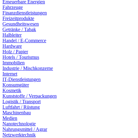
Erneuerbare Energien
Fahrzeuge
Finanzdienstleistungen
Freizeitprodukte
Gesundheitswesen
Getränke / Tabak
Halbleiter
Handel / E-Commerce
Hardware
Holz / Papier
Hotels / Tourismus
Immobilien
Industrie / Mischkonzerne
Internet
IT-Dienstleistungen
Konsumgüter
Kosmetik
Kunststoffe / Verpackungen
Logistik / Transport
Luftfahrt / Rüstung
Maschinenbau
Medien
Nanotechnologie
Nahrungsmittel / Agrar
Netzwerktechnik