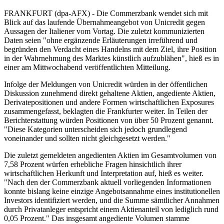
FRANKFURT (dpa-AFX) - Die Commerzbank wendet sich mit
Blick auf das laufende Übernahmeangebot von Unicredit gegen
Aussagen der Italiener vom Vortag. Die zuletzt kommunizierten
Daten seien "ohne ergänzende Erläuterungen irreführend und
begründen den Verdacht eines Handelns mit dem Ziel, ihre Position
in der Wahrnehmung des Marktes künstlich aufzublähen", hieß es in
einer am Mittwochabend veröffentlichten Mitteilung.
Infolge der Meldungen von Unicredit würden in der öffentlichen
Diskussion zunehmend direkt gehaltene Aktien, angediente Aktien,
Derivatepositionen und andere Formen wirtschaftlichen Exposures
zusammengefasst, beklagten die Frankfurter weiter. In Teilen der
Berichterstattung würden Positionen von über 50 Prozent genannt.
"Diese Kategorien unterscheiden sich jedoch grundlegend
voneinander und sollten nicht gleichgesetzt werden."
Die zuletzt gemeldeten angedienten Aktien im Gesamtvolumen von
7,58 Prozent würfen erhebliche Fragen hinsichtlich ihrer
wirtschaftlichen Herkunft und Interpretation auf, hieß es weiter.
"Nach den der Commerzbank aktuell vorliegenden Informationen
konnte bislang keine einzige Angebotsannahme eines institutionellen
Investors identifiziert werden, und die Summe sämtlicher Annahmen
durch Privatanleger entspricht einem Aktienanteil von lediglich rund
0,05 Prozent." Das insgesamt angediente Volumen stamme