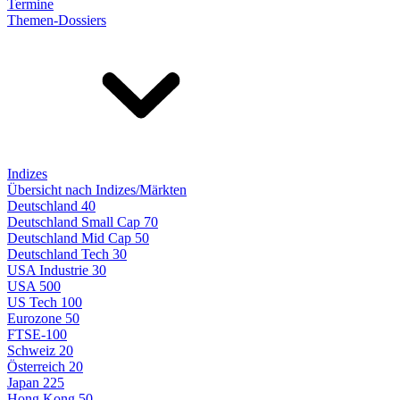
Termine
Themen-Dossiers
Indizes
Übersicht nach Indizes/Märkten
Deutschland 40
Deutschland Small Cap 70
Deutschland Mid Cap 50
Deutschland Tech 30
USA Industrie 30
USA 500
US Tech 100
Eurozone 50
FTSE-100
Schweiz 20
Österreich 20
Japan 225
Hong Kong 50