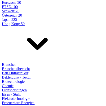
Eurozone 50
FTSE-100
Schweiz 20
Österreich 20
Japan 225
Hong Kong 50
Branchen
Branchenübersicht
Bau / Infrastrukur
Bekleidung / Textil
Biotechnologie
Chemie
Dienstleistungen
Eisen / Stahl
Elektrotechnologie
Erneuerbare Energien