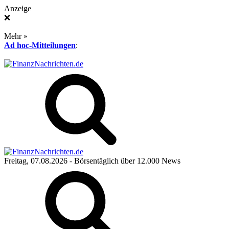
Anzeige
❌
Mehr »
Ad hoc-Mitteilungen
:
Freitag, 07.08.2026
- Börsentäglich über 12.000 News