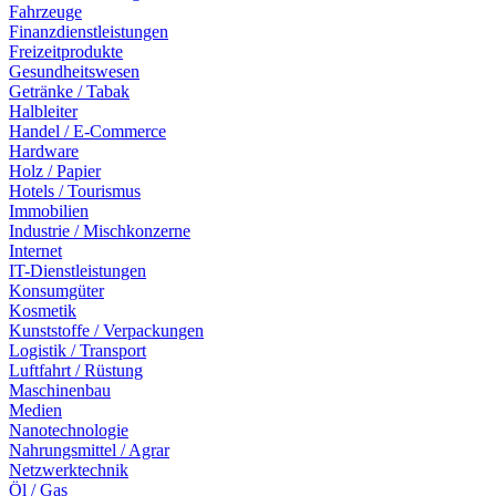
Fahrzeuge
Finanzdienstleistungen
Freizeitprodukte
Gesundheitswesen
Getränke / Tabak
Halbleiter
Handel / E-Commerce
Hardware
Holz / Papier
Hotels / Tourismus
Immobilien
Industrie / Mischkonzerne
Internet
IT-Dienstleistungen
Konsumgüter
Kosmetik
Kunststoffe / Verpackungen
Logistik / Transport
Luftfahrt / Rüstung
Maschinenbau
Medien
Nanotechnologie
Nahrungsmittel / Agrar
Netzwerktechnik
Öl / Gas