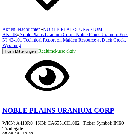
Aktien
»
Nachrichten
»
NOBLE PLAINS URANIUM
AKTIE
»
Noble Plains Uranium Corp.: Noble Plains Uranium Files
NI 43-101 Technical Report on Maiden Resource at Duck Creek,
Wyoming
Realtimekurse aktiv
Push Mitteilungen
NOBLE PLAINS URANIUM CORP
WKN: A418R0
|
ISIN: CA65510H1082
|
Ticker-Symbol: INE0
Tradegate
05.08.26
|
12:33