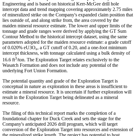
Engineering and is based on historical Kerr-McGee drill hole
intercept data and trend mapping covering approximately 2.75 miles
of mineralized strike on the Company's expanded claim position that
lies outside of, and along strike from, the area covered by the
maiden mineral resource estimate. The lower and upper limits of the
tonnage and grade ranges were derived by applying the GT Sum
Contour Method to the historical intercept dataset, using the same
parameters adopted for the maiden resource estimate: a grade cutoff
of 0.020% eU3O₈, a GT cutoff of 0.20, and a one-foot minimum
intercept thickness, with tonnage calculated using a bulk density of
3
16.6 ft
/ton. The Exploration Target relates exclusively to the
Wasatch Formation and does not include any potential of the
underlying Fort Union Formation.
The potential quantity and grade of the Exploration Target is
conceptual in nature as exploration in these areas is insufficient to
estimate a mineral resource. It is uncertain if further exploration will
result in the Exploration Target being delineated as a mineral
resource.
The filing of this technical report marks the completion of a
foundational chapter for Duck Creek and sets the stage for the
Company's anticipated 2026 drill program, which will target
conversion of the Exploration Target into resources and extension of
the mineralized strike length. The project has potential to host