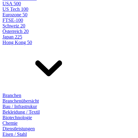
USA 500
US Tech 100
Eurozone 50
FTSE-100
Schweiz 20
Österreich 20
Japan 225
Hong Kong 50
Branchen
Branchenübersicht
Bau / Infrastrukur
Bekleidung / Textil
Biotechnologie
Chemie
Dienstleistungen
Eisen / Stahl