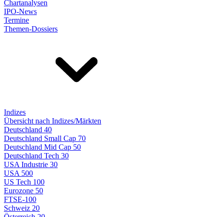
Chartanalysen
IPO-News
Termine
Themen-Dossiers
Indizes
Übersicht nach Indizes/Märkten
Deutschland 40
Deutschland Small Cap 70
Deutschland Mid Cap 50
Deutschland Tech 30
USA Industrie 30
USA 500
US Tech 100
Eurozone 50
FTSE-100
Schweiz 20
Österreich 20