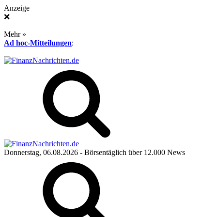
Anzeige
❌
Mehr »
Ad hoc-Mitteilungen
:
Donnerstag, 06.08.2026
- Börsentäglich über 12.000 News