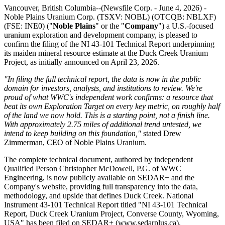
Vancouver, British Columbia--(Newsfile Corp. - June 4, 2026) -
Noble Plains Uranium Corp. (TSXV: NOBL) (OTCQB: NBLXF)
(FSE: INE0) ("
Noble Plains
" or the "
Company
") a U.S.-focused
uranium exploration and development company, is pleased to
confirm the filing of the NI 43-101 Technical Report underpinning
its maiden mineral resource estimate at the Duck Creek Uranium
Project, as initially announced on April 23, 2026.
"In filing the full technical report, the data is now in the public
domain for investors, analysts, and institutions to review. We're
proud of what WWC's independent work confirms: a resource that
beat its own Exploration Target on every key metric, on roughly half
of the land we now hold. This is a starting point, not a finish line.
With approximately 2.75 miles of additional trend untested, we
intend to keep building on this foundation,"
stated Drew
Zimmerman, CEO of Noble Plains Uranium.
The complete technical document, authored by independent
Qualified Person Christopher McDowell, P.G. of WWC
Engineering, is now publicly available on SEDAR+ and the
Company's website, providing full transparency into the data,
methodology, and upside that defines Duck Creek. National
Instrument 43-101 Technical Report titled "NI 43-101 Technical
Report, Duck Creek Uranium Project, Converse County, Wyoming,
USA" has been filed on SEDAR+ (www.sedarplus.ca).