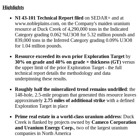
Highlights
NI 43-101 Technical Report filed
on SEDAR+ and at
www.nobleplains.com, on the Company's maiden uranium
resource at Duck Creek of 4,290,000 tons in the Indicated
Category grading 0.062 %U3O8 for 5.32 million pounds and
839,000 tons in the Inferred Category grading 0.09% U3O8
for 1.04 million pounds.
Resource exceeded its own prior Exploration Target
by
30% on grade and 40% on grade × thickness (GT)
versus
the upper limit of the prior Exploration Target - the full
technical report details the methodology and data
underpinning these results.
Roughly half the mineralized trend remains undrilled
: the
148-hole, 2.5-mile program that generated this resource leaves
approximately
2.75 miles of additional strike
with a defined
Exploration Target in place
Prime real estate in a world-class uranium address
: Duck
Creek is flanked by projects owned by
Cameco Corporation
and Uranium Energy Corp.
, two of the largest uranium
companies in North America