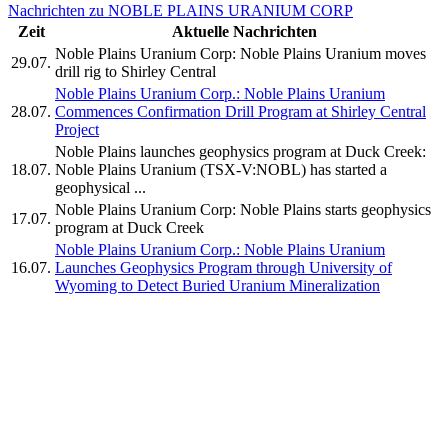
Nachrichten zu NOBLE PLAINS URANIUM CORP
Zeit
Aktuelle Nachrichten
Noble Plains Uranium Corp: Noble Plains Uranium moves
29.07.
drill rig to Shirley Central
Noble Plains Uranium Corp.: Noble Plains Uranium
28.07.
Commences Confirmation Drill Program at Shirley Central
Project
Noble Plains launches geophysics program at Duck Creek:
18.07.
Noble Plains Uranium (TSX-V:NOBL) has started a
geophysical ...
Noble Plains Uranium Corp: Noble Plains starts geophysics
17.07.
program at Duck Creek
Noble Plains Uranium Corp.: Noble Plains Uranium
16.07.
Launches Geophysics Program through University of
Wyoming to Detect Buried Uranium Mineralization