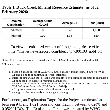
Table 1: Duck Creek Mineral Resource Estimate - as of 12
February 2026:
To view an enhanced version of this graphic, please visit:
https://images.newsfilecorp.com/files/3717/300103_nobl.jpg
Notes: ISR resources were determined using the GT Sum Contour Method and met the
following criteria:
Based on grade cutoff of 0.020% eU3O8, a grade x thickness (GT) cutoff of 0.20
GT and a one-foot minimum intercept thickness.
Intercept data within the "E" Sand was combined and summed together to calculate a
GT sum used for classified resource calculations.
Indicated and Inferred mineral resources as defined in Section 1.2 of NI 43-101 (the
CIM Definition Standards [CIM Council, 2014]).
All reported resources occur below the static water table.
Average grades are calculated as weighted averages.
Furthermore, an Exploration Target for the Project is estimated at
between 941 and 1,021 thousand tons grading between 0.020% and
0.052% U3O₈. The Exploration Target was prepared by WWC