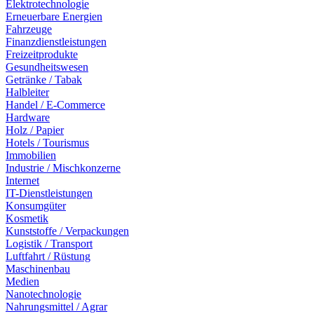
Elektrotechnologie
Erneuerbare Energien
Fahrzeuge
Finanzdienstleistungen
Freizeitprodukte
Gesundheitswesen
Getränke / Tabak
Halbleiter
Handel / E-Commerce
Hardware
Holz / Papier
Hotels / Tourismus
Immobilien
Industrie / Mischkonzerne
Internet
IT-Dienstleistungen
Konsumgüter
Kosmetik
Kunststoffe / Verpackungen
Logistik / Transport
Luftfahrt / Rüstung
Maschinenbau
Medien
Nanotechnologie
Nahrungsmittel / Agrar