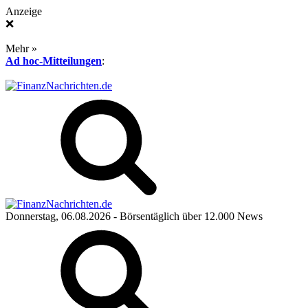
Anzeige
❌
Mehr »
Ad hoc-Mitteilungen
:
Donnerstag, 06.08.2026
- Börsentäglich über 12.000 News