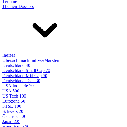
Termine
Themen-Dossiers
Indizes
Übersicht nach Indizes/Märkten
Deutschland 40
Deutschland Small Cap 70
Deutschland Mid Cap 50
Deutschland Tech 30
USA Industrie 30
USA 500
US Tech 100
Eurozone 50
FTSE-100
Schweiz 20
Österreich 20
Japan 225
Hong Kong 50