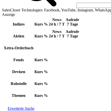
SalesCloser Technologies: Facebook, YouTube, Instagram, WhatsAp
Anzeige
News
Aufrufe
Indizes
Kurs
%
24 h / 7 T
7 Tage
News
Aufrufe
Aktien
Kurs
%
24 h / 7 T
7 Tage
Xetra-Orderbuch
Fonds
Kurs
%
Devisen
Kurs
%
Rohstoffe
Kurs
%
Themen
Kurs
%
Erweiterte Suche