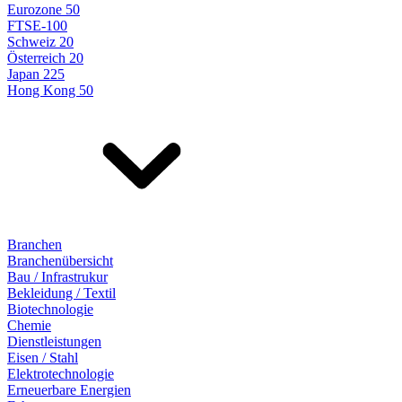
Eurozone 50
FTSE-100
Schweiz 20
Österreich 20
Japan 225
Hong Kong 50
Branchen
Branchenübersicht
Bau / Infrastrukur
Bekleidung / Textil
Biotechnologie
Chemie
Dienstleistungen
Eisen / Stahl
Elektrotechnologie
Erneuerbare Energien