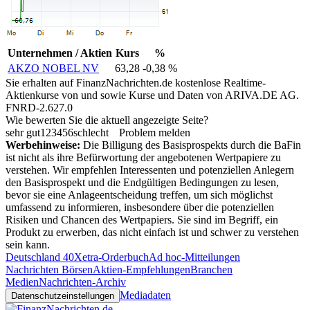
Unternehmen / Aktien
Kurs
%
AKZO NOBEL NV
63,28
-0,38 %
Sie erhalten auf FinanzNachrichten.de kostenlose Realtime-
Aktienkurse von
und
sowie Kurse und Daten von
ARIVA.DE AG
.
FNRD-2.627.0
Wie bewerten Sie die aktuell angezeigte Seite?
sehr gut
1
2
3
4
5
6
schlecht
Problem melden
Werbehinweise:
Die Billigung des Basisprospekts durch die BaFin
ist nicht als ihre Befürwortung der angebotenen Wertpapiere zu
verstehen. Wir empfehlen Interessenten und potenziellen Anlegern
den Basisprospekt und die Endgültigen Bedingungen zu lesen,
bevor sie eine Anlageentscheidung treffen, um sich möglichst
umfassend zu informieren, insbesondere über die potenziellen
Risiken und Chancen des Wertpapiers. Sie sind im Begriff, ein
Produkt zu erwerben, das nicht einfach ist und schwer zu verstehen
sein kann.
Deutschland 40
Xetra-Orderbuch
Ad hoc-Mitteilungen
Nachrichten Börsen
Aktien-Empfehlungen
Branchen
Medien
Nachrichten-Archiv
Mediadaten
Datenschutzeinstellungen