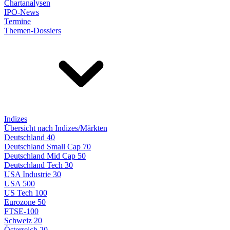
Chartanalysen
IPO-News
Termine
Themen-Dossiers
Indizes
Übersicht nach Indizes/Märkten
Deutschland 40
Deutschland Small Cap 70
Deutschland Mid Cap 50
Deutschland Tech 30
USA Industrie 30
USA 500
US Tech 100
Eurozone 50
FTSE-100
Schweiz 20
Österreich 20