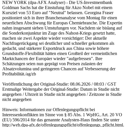
NEW YORK (dpa-AFX Analyser) - Die US-Investmentbank
Goldman Sachs hat die Einstufung für Akzo Nobel mit einem
Kursziel von 53 Euro auf "Neutral" belassen. Georgina Fraser
positioniert sich in ihrer Branchenanalyse vom Montag für einen
neuerlichen Abschwung für Europas Chemiebranche. Die Expertin
nahm insgesamt sieben Umstufungen vor. Nachdem sie bislang auf
die Sonderkonjunktur im Zuge des Nahost-Kriegs gesetzt hatte,
machen sie zwei Aspekte wieder vorsichtiger: Der aktuelle
Nachfragerückgang sei deutlicher und schneller gekommen als
gedacht, und stärkerer Exportdruck aus China sowie höhere
Grundstoffe-Flexibilität hätten einen Großteil der vermeintlichen
Marktchancen der Europäer wieder "aufgefressen". Ihre
Schätzungen seien nun geprägt von Preisen zulasten der
Absatzvolumina und geringeren Chancen auf Verbesserung der
Profitabilität./ag/zb
Veröffentlichung der Original-Studie: 08.06.2026 / 08:03 / GST
Erstmalige Weitergabe der Original-Studie: Datum in Studie nicht
angegeben / Uhrzeit in Studie nicht angegeben / Zeitzone in Studie
nicht angegeben
Hinweis: Informationen zur Offenlegungspflicht bei
Interessenkonflikten im Sinne von § 85 Abs. 1 WpHG, Art. 20 VO
(EU) 596/2014 für das genannte Analysten-Haus finden Sie unter
http://web.dpa-afx.de/offenlegungspflicht/offenlegungs_pflicht.html.