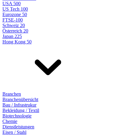
USA 500
US Tech 100
Eurozone 50
FTSE-100
Schweiz 20
Österreich 20
Japan 225
Hong Kong 50
Branchen
Branchenübersicht
Bau / Infrastrukur
Bekleidung / Textil
Biotechnologie
Chemie
Dienstleistungen
Eisen / Stahl