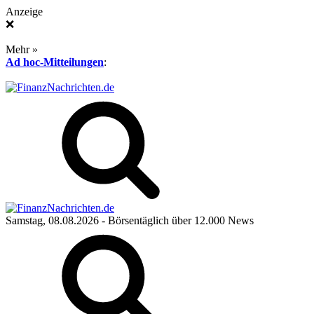
Anzeige
❌
Mehr »
Ad hoc-Mitteilungen
:
Samstag, 08.08.2026
- Börsentäglich über 12.000 News