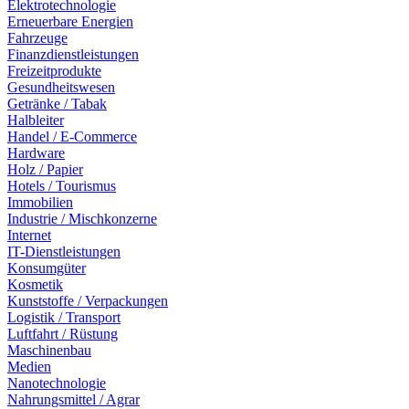
Elektrotechnologie
Erneuerbare Energien
Fahrzeuge
Finanzdienstleistungen
Freizeitprodukte
Gesundheitswesen
Getränke / Tabak
Halbleiter
Handel / E-Commerce
Hardware
Holz / Papier
Hotels / Tourismus
Immobilien
Industrie / Mischkonzerne
Internet
IT-Dienstleistungen
Konsumgüter
Kosmetik
Kunststoffe / Verpackungen
Logistik / Transport
Luftfahrt / Rüstung
Maschinenbau
Medien
Nanotechnologie
Nahrungsmittel / Agrar