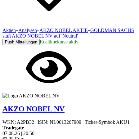
Aktien
»
Analysen
»
AKZO NOBEL AKTIE
»
GOLDMAN SACHS
stuft AKZO NOBEL NV auf 'Neutral'
Realtimekurse aktiv
Push Mitteilungen
AKZO NOBEL NV
WKN: A2PB32
|
ISIN: NL0013267909
|
Ticker-Symbol: AKU1
Tradegate
07.08.26
|
20:50
63,28
Euro