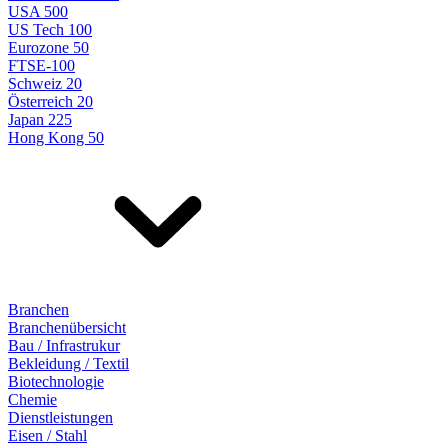
USA 500
US Tech 100
Eurozone 50
FTSE-100
Schweiz 20
Österreich 20
Japan 225
Hong Kong 50
Branchen
Branchenübersicht
Bau / Infrastrukur
Bekleidung / Textil
Biotechnologie
Chemie
Dienstleistungen
Eisen / Stahl