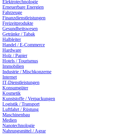
Elektrotechnologie
Erneuerbare Energien
Fahrzeuge
Finanzdienstleistungen
Freizeitprodukte
Gesundheitswesen
Getränke / Tabak
Halbleiter
Handel / E-Commerce
Hardware
Holz / Papier
Hotels / Tourismus
Immobilien
Industrie / Mischkonzerne
Internet
IT-Dienstleistungen
Konsumgüter
Kosmetik
Kunststoffe / Verpackungen
Logistik / Transport
Luftfahrt / Rüstung
Maschinenbau
Medien
Nanotechnologie
Nahrungsmittel / Agrar