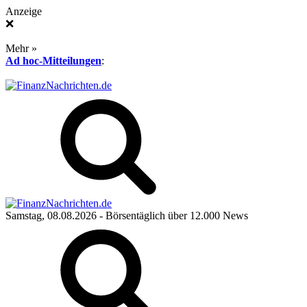
Anzeige
❌
Mehr »
Ad hoc-Mitteilungen
:
Samstag, 08.08.2026
- Börsentäglich über 12.000 News