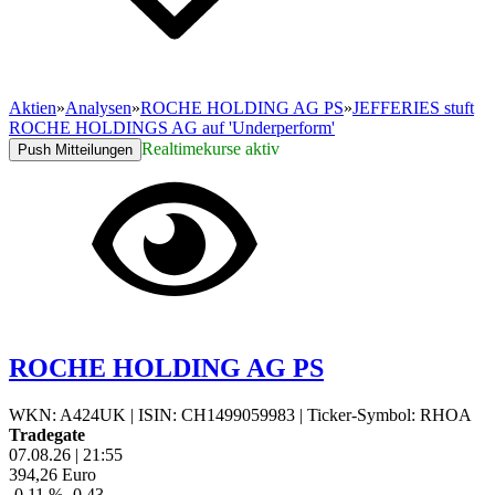
Aktien
»
Analysen
»
ROCHE HOLDING AG PS
»
JEFFERIES stuft
ROCHE HOLDINGS AG auf 'Underperform'
Realtimekurse aktiv
Push Mitteilungen
ROCHE HOLDING AG PS
WKN: A424UK
|
ISIN: CH1499059983
|
Ticker-Symbol: RHOA
Tradegate
07.08.26
|
21:55
394,26
Euro
-0,11 %
-0,43