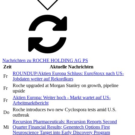
Nachrichten zu ROCHE HOLDING AG PS
Zeit
Aktuelle Nachrichten
ROUNDUP/Aktien Europa Schluss: EuroStoxx nach US-
Fr
Jobdaten weiter auf Rekordkurs
Roche upgraded at Morgan Stanley on growth, pipeline
Fr
upside
Aktien Europa: Weiter hoch - Markt wartet auf US-
Fr
Arbeitmarktbericht
Roche introduces two new Cyclospora tests amid U.S.
Do
outbreak
Recursion Pharmaceuticals: Recursion Reports Second
Mi
Quarter Financial Results; Genentech Options First
Neuroscience Target into Early Discovery Program