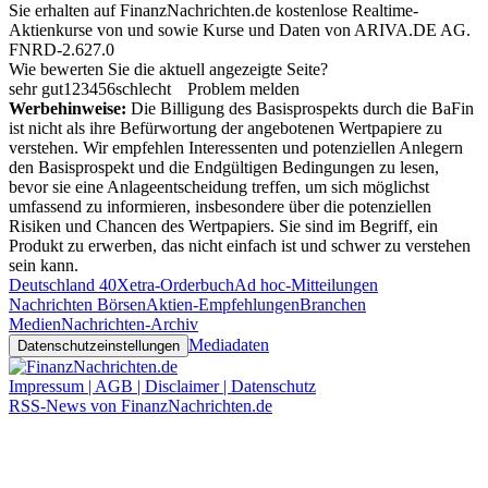
Sie erhalten auf FinanzNachrichten.de kostenlose Realtime-
Aktienkurse von
und
sowie Kurse und Daten von
ARIVA.DE AG
.
FNRD-2.627.0
Wie bewerten Sie die aktuell angezeigte Seite?
sehr gut
1
2
3
4
5
6
schlecht
Problem melden
Werbehinweise:
Die Billigung des Basisprospekts durch die BaFin
ist nicht als ihre Befürwortung der angebotenen Wertpapiere zu
verstehen. Wir empfehlen Interessenten und potenziellen Anlegern
den Basisprospekt und die Endgültigen Bedingungen zu lesen,
bevor sie eine Anlageentscheidung treffen, um sich möglichst
umfassend zu informieren, insbesondere über die potenziellen
Risiken und Chancen des Wertpapiers. Sie sind im Begriff, ein
Produkt zu erwerben, das nicht einfach ist und schwer zu verstehen
sein kann.
Deutschland 40
Xetra-Orderbuch
Ad hoc-Mitteilungen
Nachrichten Börsen
Aktien-Empfehlungen
Branchen
Medien
Nachrichten-Archiv
Mediadaten
Datenschutzeinstellungen
Impressum | AGB | Disclaimer | Datenschutz
RSS-News von FinanzNachrichten.de