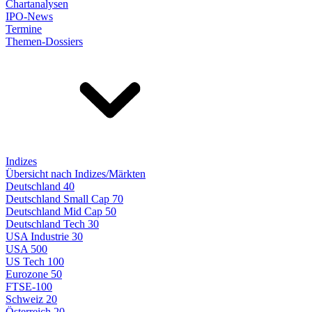
Chartanalysen
IPO-News
Termine
Themen-Dossiers
Indizes
Übersicht nach Indizes/Märkten
Deutschland 40
Deutschland Small Cap 70
Deutschland Mid Cap 50
Deutschland Tech 30
USA Industrie 30
USA 500
US Tech 100
Eurozone 50
FTSE-100
Schweiz 20
Österreich 20