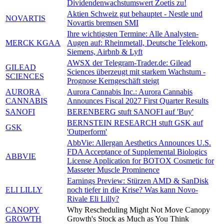
Dividendenwachstumswert Zoetis zu!
Aktien Schweiz gut behauptet - Nestle und
NOVARTIS
Novartis bremsen SMI
Ihre wichtigsten Termine: Alle Analysten-
MERCK KGAA
Augen auf: Rheinmetall, Deutsche Telekom,
Siemens, Airbnb & Lyft
AWSX der Telegram-Trader.de: Gilead
GILEAD
Sciences überzeugt mit starkem Wachstum -
SCIENCES
Prognose Kerngeschäft steigt
AURORA
Aurora Cannabis Inc.: Aurora Cannabis
CANNABIS
Announces Fiscal 2027 First Quarter Results
SANOFI
BERENBERG stuft SANOFI auf 'Buy'
BERNSTEIN RESEARCH stuft GSK auf
GSK
'Outperform'
AbbVie: Allergan Aesthetics Announces U.S.
FDA Acceptance of Supplemental Biologics
ABBVIE
License Application for BOTOX Cosmetic for
Masseter Muscle Prominence
Earnings Preview: Stürzen AMD & SanDisk
ELI LILLY
noch tiefer in die Krise? Was kann Novo-
Rivale Eli Lilly?
CANOPY
Why Rescheduling Might Not Move Canopy
GROWTH
Growth's Stock as Much as You Think