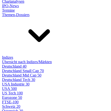
Chartanalysen
IPO-News
Termine
Themen-Dossiers
Indizes
Übersicht nach Indizes/Märkten
Deutschland 40
Deutschland Small Cap 70
Deutschland Mid Cap 50
Deutschland Tech 30
USA Industrie 30
USA 500
US Tech 100
Eurozone 50
FTSE-100
Schweiz 20
Österreich 20