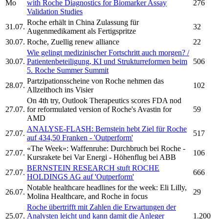
Mo
with
Roche
Diagnostics for Biomarker Assay
276
Validation Studies
Roche
erhält in China Zulassung für
31.07.
32
Augenmedikament als Fertigspritze
30.07.
Roche,
Zuellig renew alliance
22
Wie gelingt medizinischer Fortschritt auch morgen? /
30.07.
Patientenbeteiligung, KI und Strukturreformen beim
506
5.
Roche
Summer Summit
Partzipationsscheine von
Roche
nehmen das
28.07.
102
Allzeithoch ins Visier
On 4th try, Outlook Therapeutics scores FDA nod
27.07.
for reformulated version of
Roche's
Avastin for
59
AMD
ANALYSE-FLASH: Bernstein hebt Ziel für
Roche
27.07.
517
auf 434,50 Franken - 'Outperform'
«The Week»: Waffenruhe: Durchbruch bei
Roche
-
27.07.
106
Kursrakete bei Var Energi - Höhenflug bei ABB
BERNSTEIN RESEARCH stuft
ROCHE
27.07.
666
HOLDINGS
AG auf 'Outperform'
Notable healthcare headlines for the week: Eli Lilly,
26.07.
29
Molina Healthcare, and
Roche
in focus
Roche
übertrifft mit Zahlen die Erwartungen der
25.07.
Analysten leicht und kann damit die Anleger
1.200