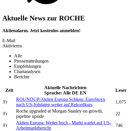
Aktuelle News zur ROCHE
Aktienalarm. Jetzt kostenlos anmelden!
E-Mail
Aktivieren
Alle
Pressemitteilungen
Empfehlungen
Chartanalysen
Berichte
Aktuelle Nachrichten
Zeit
Leser
Sprache:
Alle
DE
EN
ROUNDUP/Aktien Europa Schluss: EuroStoxx
Fr
1.075
nach US-Jobdaten weiter auf Rekordkurs
Roche
upgraded at Morgan Stanley on growth,
Fr
22
pipeline upside
Aktien Europa: Weiter hoch - Markt wartet auf US-
Fr
746
Arbeitmarktbericht