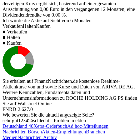
derzeitigen Kurs ergibt sich, basierend auf einer gesamten
Ausschüttung von
0,00
Euro in den vergangenen 12 Monaten, eine
Dividendendrendite von
0,00 %
.
Ich würde die Aktie auf Sicht von 6 Monaten
Verkaufen
Halten
Kaufen
■ Verkaufen
■ Halten
■ Kaufen
Sie erhalten auf FinanzNachrichten.de kostenlose Realtime-
Aktienkurse von
und
sowie Kurse und Daten von
ARIVA.DE AG
.
Weitere Kennzahlen, Fundamentaldaten und
Unternehmensinformationen zu ROCHE HOLDING AG PS finden
Sie auf
Wallstreet Online
.
FNRD-2.627.0
Wie bewerten Sie die aktuell angezeigte Seite?
sehr gut
1
2
3
4
5
6
schlecht
Problem melden
Deutschland 40
Xetra-Orderbuch
Ad hoc-Mitteilungen
Nachrichten Börsen
Aktien-Empfehlungen
Branchen
Medien
Nachrichten-Archiv