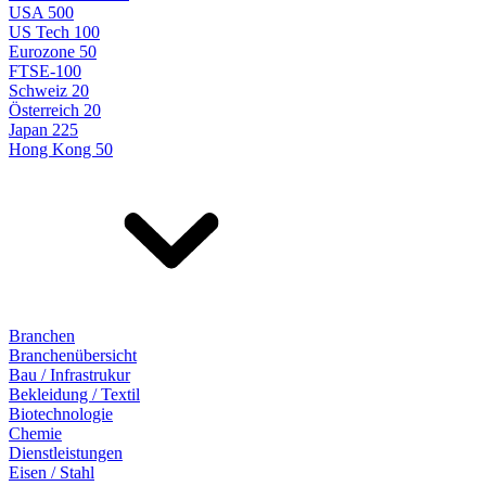
USA 500
US Tech 100
Eurozone 50
FTSE-100
Schweiz 20
Österreich 20
Japan 225
Hong Kong 50
Branchen
Branchenübersicht
Bau / Infrastrukur
Bekleidung / Textil
Biotechnologie
Chemie
Dienstleistungen
Eisen / Stahl