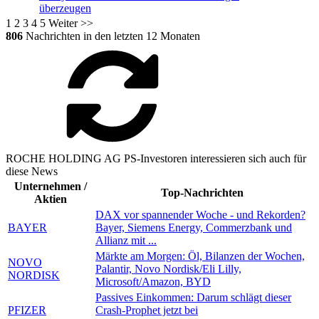
überzeugen
1
2
3
4
5
Weiter >>
806
Nachrichten in den letzten 12 Monaten
ROCHE HOLDING AG PS-Investoren interessieren sich auch für
diese News
Unternehmen /
Top-Nachrichten
Aktien
DAX vor spannender Woche - und Rekorden?
BAYER
Bayer, Siemens Energy, Commerzbank und
Allianz mit ...
Märkte am Morgen: Öl, Bilanzen der Wochen,
NOVO
Palantir, Novo Nordisk/Eli Lilly,
NORDISK
Microsoft/Amazon, BYD
Passives Einkommen: Darum schlägt dieser
PFIZER
Crash-Prophet jetzt bei