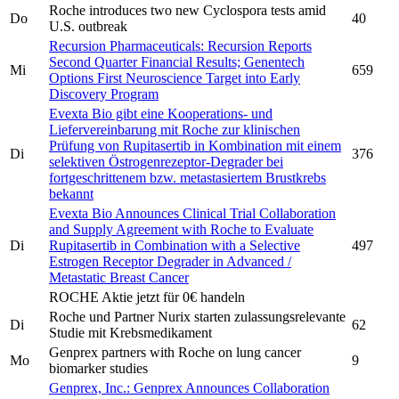
Roche
introduces two new Cyclospora tests amid
Do
40
U.S. outbreak
Recursion Pharmaceuticals: Recursion Reports
Second Quarter Financial Results;
Genentech
Mi
659
Options First Neuroscience Target into Early
Discovery Program
Evexta Bio gibt eine Kooperations- und
Liefervereinbarung mit
Roche
zur klinischen
Prüfung von Rupitasertib in Kombination mit einem
Di
376
selektiven Östrogenrezeptor-Degrader bei
fortgeschrittenem bzw. metastasiertem Brustkrebs
bekannt
Evexta Bio Announces Clinical Trial Collaboration
and Supply Agreement with
Roche
to Evaluate
Di
Rupitasertib in Combination with a Selective
497
Estrogen Receptor Degrader in Advanced /
Metastatic Breast Cancer
ROCHE
Aktie jetzt für 0€ handeln
Roche
und Partner Nurix starten zulassungsrelevante
Di
62
Studie mit Krebsmedikament
Genprex partners with
Roche
on lung cancer
Mo
9
biomarker studies
Genprex, Inc.: Genprex Announces Collaboration