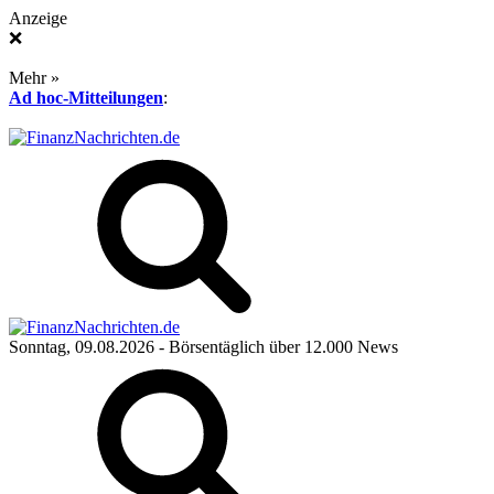
Anzeige
❌
Mehr »
Ad hoc-Mitteilungen
:
Sonntag, 09.08.2026
- Börsentäglich über 12.000 News