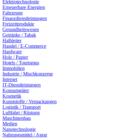
Elektrotechnologie
Erneuerbare Energien
Fahrzeuge
Finanzdienstleistungen
Freizeitprodukte
Gesundheitswesen
Getränke / Tabak
Halbleiter
Handel / E-Commerce
Hardware
Holz / Papier
Hotels / Tourismus
Immobilien
Industrie / Mischkonzerne
Internet
IT-Dienstleistungen
Konsumgüter
Kosmetik
Kunststoffe / Verpackungen
Logistik / Transport
Luftfahrt / Rüstung
Maschinenbau
Medien
Nanotechnologie
Nahrungsmittel / Agrar