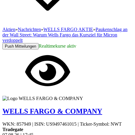
Aktien
»
Nachrichten
»
WELLS FARGO AKTIE
»
Paukenschlag an
der Wall Street: Warum Wells Fargo das Kursziel für Micron
verdoppelt
Realtimekurse aktiv
Push Mitteilungen
WELLS FARGO & COMPANY
WKN: 857949
|
ISIN: US9497461015
|
Ticker-Symbol: NWT
Tradegate
07.08.26
|
17:45