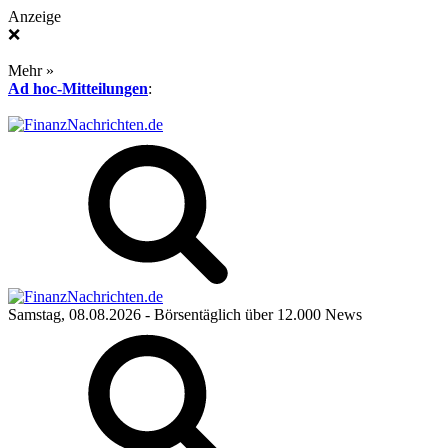
Anzeige
❌
Mehr »
Ad hoc-Mitteilungen
:
Samstag, 08.08.2026
- Börsentäglich über 12.000 News