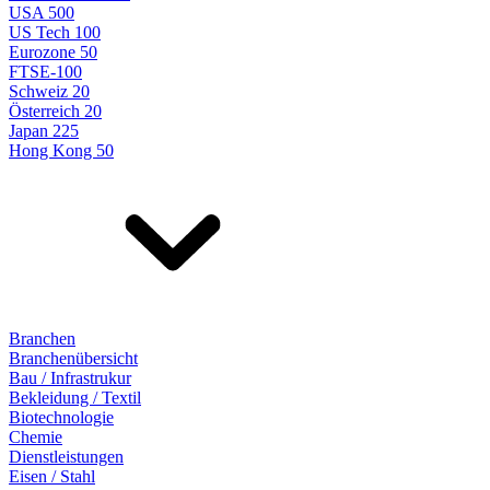
USA 500
US Tech 100
Eurozone 50
FTSE-100
Schweiz 20
Österreich 20
Japan 225
Hong Kong 50
Branchen
Branchenübersicht
Bau / Infrastrukur
Bekleidung / Textil
Biotechnologie
Chemie
Dienstleistungen
Eisen / Stahl