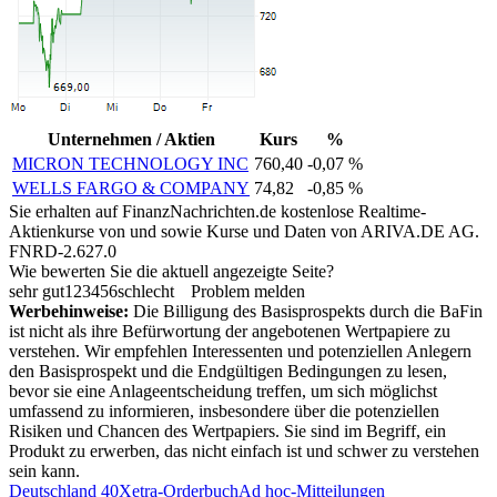
Unternehmen / Aktien
Kurs
%
MICRON TECHNOLOGY INC
760,40
-0,07 %
WELLS FARGO & COMPANY
74,82
-0,85 %
Sie erhalten auf FinanzNachrichten.de kostenlose Realtime-
Aktienkurse von
und
sowie Kurse und Daten von
ARIVA.DE AG
.
FNRD-2.627.0
Wie bewerten Sie die aktuell angezeigte Seite?
sehr gut
1
2
3
4
5
6
schlecht
Problem melden
Werbehinweise:
Die Billigung des Basisprospekts durch die BaFin
ist nicht als ihre Befürwortung der angebotenen Wertpapiere zu
verstehen. Wir empfehlen Interessenten und potenziellen Anlegern
den Basisprospekt und die Endgültigen Bedingungen zu lesen,
bevor sie eine Anlageentscheidung treffen, um sich möglichst
umfassend zu informieren, insbesondere über die potenziellen
Risiken und Chancen des Wertpapiers. Sie sind im Begriff, ein
Produkt zu erwerben, das nicht einfach ist und schwer zu verstehen
sein kann.
Deutschland 40
Xetra-Orderbuch
Ad hoc-Mitteilungen