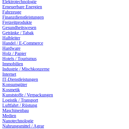
Elektrotechnologie
Erneuerbare Energien
Fahrzeuge
Finanzdienstleistungen
Freizeitprodukte
Gesundheitswesen
Getränke / Tabak
Halbleiter
Handel / E-Commerce
Hardware
Holz / Papier
Hotels / Tourismus
Immobilien
Industrie / Mischkonzerne
Internet
IT-Dienstleistungen
Konsumgüter
Kosmetik
Kunststoffe / Verpackungen
Logistik / Transport
Luftfahrt / Rüstung
Maschinenbau
Medien
Nanotechnologie
Nahrungsmittel / Agrar