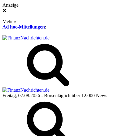
Anzeige
❌
Mehr »
Ad hoc-Mitteilungen
:
Freitag, 07.08.2026
- Börsentäglich über 12.000 News