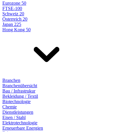
Eurozone 50
FTSE-100
Schweiz 20
Österreich 20
Japan 225
Hong Kong 50
Branchen
Branchenübersicht
Bau / Infrastrukur
Bekleidung / Textil
Biotechnologie
Chemie
Dienstleistungen
Eisen / Stahl
Elektrotechnologie
Erneuerbare Energien