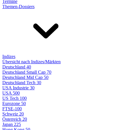
Termine
Themen-Dossiers
Indizes
Übersicht nach Indizes/Märkten
Deutschland 40
Deutschland Small Cap 70
Deutschland Mid Cap 50
Deutschland Tech 30
USA Industrie 30
USA 500
US Tech 100
Eurozone 50
FTSE-100
Schweiz 20
Österreich 20
Japan 225
Hong Kong 50