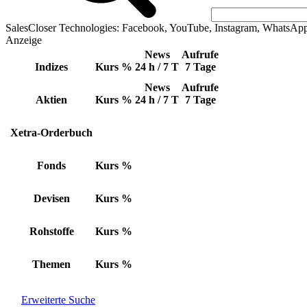
SalesCloser Technologies: Facebook, YouTube, Instagram, WhatsAp
Anzeige
News
Aufrufe
Indizes
Kurs
%
24 h / 7 T
7 Tage
News
Aufrufe
Aktien
Kurs
%
24 h / 7 T
7 Tage
Xetra-Orderbuch
Fonds
Kurs
%
Devisen
Kurs
%
Rohstoffe
Kurs
%
Themen
Kurs
%
Erweiterte Suche