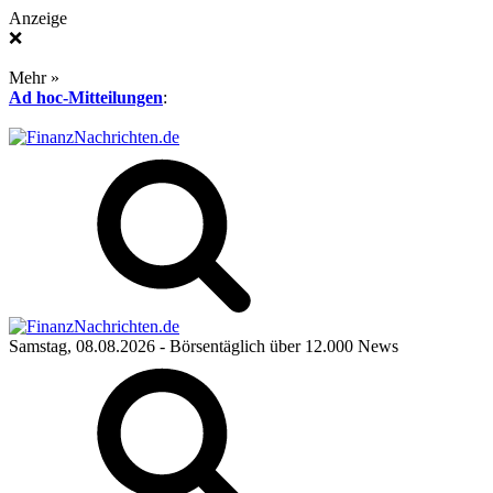
Anzeige
❌
Mehr »
Ad hoc-Mitteilungen
:
Samstag, 08.08.2026
- Börsentäglich über 12.000 News