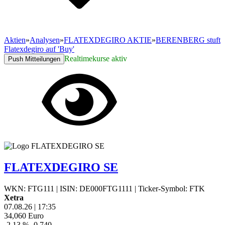
Aktien
»
Analysen
»
FLATEXDEGIRO AKTIE
»
BERENBERG stuft
Flatexdegiro auf 'Buy'
Realtimekurse aktiv
Push Mitteilungen
FLATEXDEGIRO SE
WKN: FTG111
|
ISIN: DE000FTG1111
|
Ticker-Symbol: FTK
Xetra
07.08.26
|
17:35
34,060
Euro
-2,13 %
-0,740