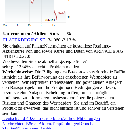
Unternehmen / Aktien
Kurs
%
FLATEXDEGIRO SE
34,060
-2,13 %
Sie erhalten auf FinanzNachrichten.de kostenlose Realtime-
Aktienkurse von
und
sowie Kurse und Daten von
ARIVA.DE AG
.
FNRD-2.627.0
Wie bewerten Sie die aktuell angezeigte Seite?
sehr gut
1
2
3
4
5
6
schlecht
Problem melden
Werbehinweise:
Die Billigung des Basisprospekts durch die BaFin
ist nicht als ihre Befürwortung der angebotenen Wertpapiere zu
verstehen. Wir empfehlen Interessenten und potenziellen Anlegern
den Basisprospekt und die Endgültigen Bedingungen zu lesen,
bevor sie eine Anlageentscheidung treffen, um sich möglichst
umfassend zu informieren, insbesondere über die potenziellen
Risiken und Chancen des Wertpapiers. Sie sind im Begriff, ein
Produkt zu erwerben, das nicht einfach ist und schwer zu verstehen
sein kann.
Deutschland 40
Xetra-Orderbuch
Ad hoc-Mitteilungen
Nachrichten Börsen
Aktien-Empfehlungen
Branchen
Medien
Nachrichten-Archiv