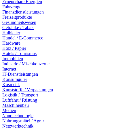
Erneuerbare Energien
Fahrzeuge
Finanzdienstleistungen
Freizeitprodukte
Gesundheitswesen
Getränke / Tabak
Halbleiter
Handel / E-Commerce
Hardware
Holz / Papier
Hotels / Tourismus
Immobilien
Industrie / Mischkonzerne
Internet
IT-Dienstleistungen
Konsumgüter
Kosmetik
Kunststoffe / Verpackungen
Logistik / Transport
Luftfahrt / Rüstung
Maschinenbau
Medien
Nanotechnologie
Nahrungsmittel / Agrar
Netzwerktechnik