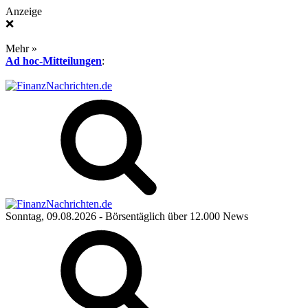
Anzeige
❌
Mehr »
Ad hoc-Mitteilungen
:
Sonntag, 09.08.2026
- Börsentäglich über 12.000 News