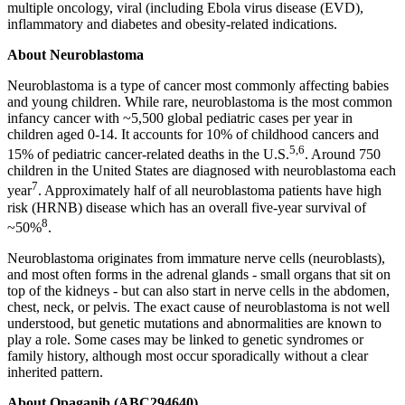
multiple oncology, viral (including Ebola virus disease (EVD),
inflammatory and diabetes and obesity-related indications.
About Neuroblastoma
Neuroblastoma is a type of cancer most commonly affecting babies
and young children. While rare, neuroblastoma is the most common
infancy cancer with ~5,500 global pediatric cases per year in
children aged 0-14. It accounts for 10% of childhood cancers and
5,6
15% of pediatric cancer-related deaths in the U.S.
. Around 750
children in the United States are diagnosed with neuroblastoma each
7
year
. Approximately half of all neuroblastoma patients have high
risk (HRNB) disease which has an overall five-year survival of
8
~50%
.
Neuroblastoma originates from immature nerve cells (neuroblasts),
and most often forms in the adrenal glands - small organs that sit on
top of the kidneys - but can also start in nerve cells in the abdomen,
chest, neck, or pelvis. The exact cause of neuroblastoma is not well
understood, but genetic mutations and abnormalities are known to
play a role. Some cases may be linked to genetic syndromes or
family history, although most occur sporadically without a clear
inherited pattern.
About Opaganib (ABC294640)