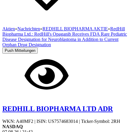
Aktien
»
Nachrichten
»
REDHILL BIOPHARMA AKTIE
»
RedHill
Biopharma Ltd.: RedHill's Opaganib Receives FDA Rare Pediatric
Disease Designation for Neuroblastoma in Addition to Current
Orphan Drug Designation
Push Mitteilungen
REDHILL BIOPHARMA LTD ADR
WKN: A40MF2
|
ISIN: US7574683014
|
Ticker-Symbol: 2RH
NASDAQ
07.08.26
|
21:42