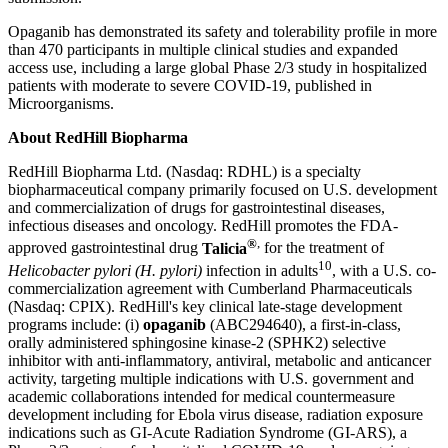
Opaganib has demonstrated its safety and tolerability profile in more
than 470 participants in multiple clinical studies and expanded
access use, including a large global Phase 2/3 study in hospitalized
patients with moderate to severe COVID-19, published in
Microorganisms.
About RedHill Biopharma
RedHill Biopharma Ltd. (Nasdaq: RDHL) is a specialty
biopharmaceutical company primarily focused on U.S. development
and commercialization of drugs for gastrointestinal diseases,
infectious diseases and oncology. RedHill promotes the FDA-
®
,
approved gastrointestinal drug
Talicia
for the treatment of
10
Helicobacter pylori (H. pylori)
infection in adults
, with a U.S. co-
commercialization agreement with Cumberland Pharmaceuticals
(Nasdaq: CPIX). RedHill's key clinical late-stage development
programs include: (i)
opaganib
(ABC294640), a first-in-class,
orally administered sphingosine kinase-2 (SPHK2) selective
inhibitor with anti-inflammatory, antiviral, metabolic and anticancer
activity, targeting multiple indications with U.S. government and
academic collaborations intended for medical countermeasure
development including for Ebola virus disease, radiation exposure
indications such as GI-Acute Radiation Syndrome (GI-ARS), a