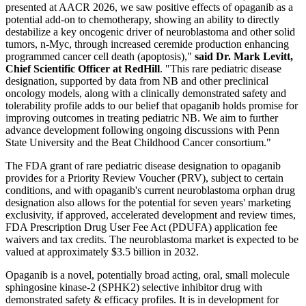
presented at AACR 2026, we saw positive effects of opaganib as a
potential add-on to chemotherapy, showing an ability to directly
destabilize a key oncogenic driver of neuroblastoma and other solid
tumors, n-Myc, through increased ceremide production enhancing
programmed cancer cell death (apoptosis),"
said
Dr. Mark Levitt,
Chief Scientific Officer at RedHill
. "This rare pediatric disease
designation, supported by data from NB and other preclinical
oncology models, along with a clinically demonstrated safety and
tolerability profile adds to our belief that opaganib holds promise for
improving outcomes in treating pediatric NB. We aim to further
advance development following ongoing discussions with Penn
State University and the Beat Childhood Cancer consortium."
The FDA grant of rare pediatric disease designation to opaganib
provides for a Priority Review Voucher (PRV), subject to certain
conditions, and with opaganib's current neuroblastoma orphan drug
designation also allows for the potential for seven years' marketing
exclusivity, if approved, accelerated development and review times,
FDA Prescription Drug User Fee Act (PDUFA) application fee
waivers and tax credits. The neuroblastoma market is expected to be
valued at approximately $3.5 billion in 2032.
Opaganib is a novel, potentially broad acting, oral, small molecule
sphingosine kinase-2 (SPHK2) selective inhibitor drug with
demonstrated safety & efficacy profiles. It is in development for