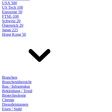
USA 500
US Tech 100
Eurozone 50
FTSE-100
Schweiz 20
Österreich 20
Japan 225
Hong Kong 50
Branchen
Branchenübersicht
Bau / Infrastrukur
Bekleidung / Textil
Biotechnologie
Chemie
Dienstleistungen
Eisen / Stahl