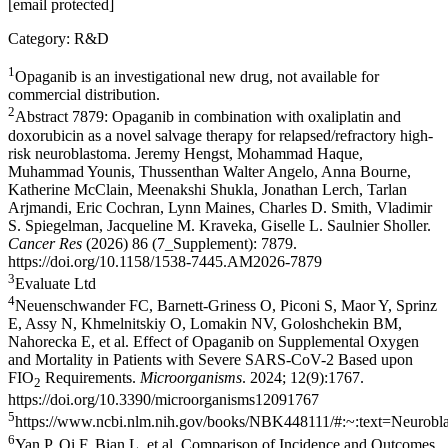
[email protected]
Category: R&D
1
Opaganib is an investigational new drug, not available for
commercial distribution.
2
Abstract 7879: Opaganib in combination with oxaliplatin and
doxorubicin as a novel salvage therapy for relapsed/refractory high-
risk neuroblastoma. Jeremy Hengst, Mohammad Haque,
Muhammad Younis, Thussenthan Walter Angelo, Anna Bourne,
Katherine McClain, Meenakshi Shukla, Jonathan Lerch, Tarlan
Arjmandi, Eric Cochran, Lynn Maines, Charles D. Smith, Vladimir
S. Spiegelman, Jacqueline M. Kraveka, Giselle L. Saulnier Sholler.
Cancer Res
(2026) 86 (7_Supplement): 7879.
https://doi.org/10.1158/1538-7445.AM2026-7879
3
Evaluate Ltd
4
Neuenschwander FC, Barnett-Griness O, Piconi S, Maor Y, Sprinz
E, Assy N, Khmelnitskiy O, Lomakin NV, Goloshchekin BM,
Nahorecka E, et al. Effect of Opaganib on Supplemental Oxygen
and Mortality in Patients with Severe SARS-CoV-2 Based upon
FIO
Requirements.
Microorganisms
. 2024; 12(9):1767.
2
https://doi.org/10.3390/microorganisms12091767
5
https://www.ncbi.nlm.nih.gov/books/NBK448111/#:~:text=Neur
6
Yan P, Qi F, Bian L, et al. Comparison of Incidence and Outcomes