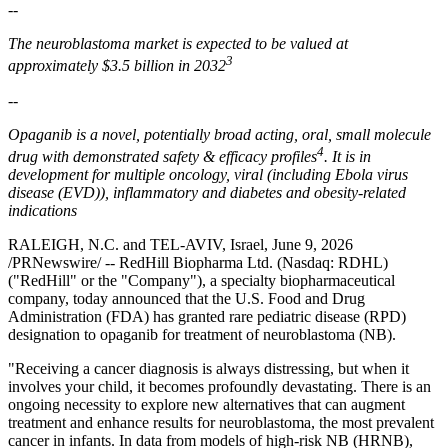
--
The neuroblastoma market is expected to be valued at
3
approximately $3.5 billion in 2032
--
Opaganib is a novel, potentially broad acting, oral, small molecule
4
drug with demonstrated safety & efficacy profiles
. It is in
development for multiple oncology, viral (including Ebola virus
disease (EVD)), inflammatory and diabetes and obesity-related
indications
RALEIGH, N.C. and TEL-AVIV, Israel, June 9, 2026
/PRNewswire/ -- RedHill Biopharma Ltd. (Nasdaq: RDHL)
("RedHill" or the "Company"), a specialty biopharmaceutical
company, today announced that the U.S. Food and Drug
Administration (FDA) has granted rare pediatric disease (RPD)
designation to opaganib for treatment of neuroblastoma (NB).
"Receiving a cancer diagnosis is always distressing, but when it
involves your child, it becomes profoundly devastating. There is an
ongoing necessity to explore new alternatives that can augment
treatment and enhance results for neuroblastoma, the most prevalent
cancer in infants. In data from models of high-risk NB (HRNB),