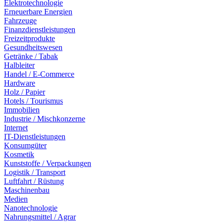
Elektrotechnologie
Erneuerbare Energien
Fahrzeuge
Finanzdienstleistungen
Freizeitprodukte
Gesundheitswesen
Getränke / Tabak
Halbleiter
Handel / E-Commerce
Hardware
Holz / Papier
Hotels / Tourismus
Immobilien
Industrie / Mischkonzerne
Internet
IT-Dienstleistungen
Konsumgüter
Kosmetik
Kunststoffe / Verpackungen
Logistik / Transport
Luftfahrt / Rüstung
Maschinenbau
Medien
Nanotechnologie
Nahrungsmittel / Agrar