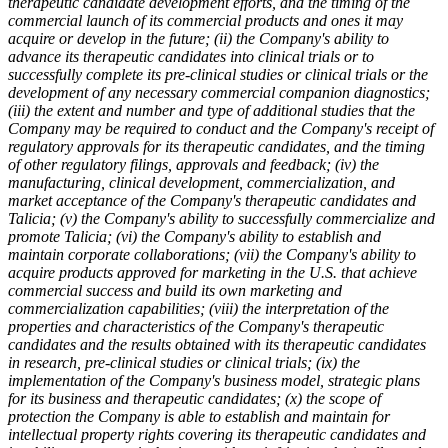
therapeutic candidate development efforts, and the timing of the
commercial launch of its commercial products and ones it may
acquire or develop in the future; (ii) the Company's ability to
advance its therapeutic candidates into clinical trials or to
successfully complete its pre-clinical studies or clinical trials or the
development of any necessary commercial companion diagnostics;
(iii) the extent and number and type of additional studies that the
Company may be required to conduct and the Company's receipt of
regulatory approvals for its therapeutic candidates, and the timing
of other regulatory filings, approvals and feedback; (iv) the
manufacturing, clinical development, commercialization, and
market acceptance of the Company's therapeutic candidates and
Talicia; (v) the Company's ability to successfully commercialize and
promote Talicia; (vi) the Company's ability to establish and
maintain corporate collaborations; (vii) the Company's ability to
acquire products approved for marketing in the U.S. that achieve
commercial success and build its own marketing and
commercialization capabilities; (viii) the interpretation of the
properties and characteristics of the Company's therapeutic
candidates and the results obtained with its therapeutic candidates
in research, pre-clinical studies or clinical trials; (ix) the
implementation of the Company's business model, strategic plans
for its business and therapeutic candidates; (x) the scope of
protection the Company is able to establish and maintain for
intellectual property rights covering its therapeutic candidates and