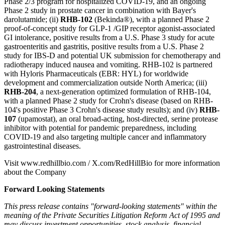
Phase 2/3 program for hospitalized COVID-19, and an ongoing
Phase 2 study in prostate cancer in combination with Bayer's
darolutamide; (ii)
RHB-102
(Bekinda®), with a planned Phase 2
proof-of-concept study for GLP-1 /GIP receptor agonist-associated
GI intolerance, positive results from a U.S. Phase 3 study for acute
gastroenteritis and gastritis, positive results from a U.S. Phase 2
study for IBS-D and potential UK submission for chemotherapy and
radiotherapy induced nausea and vomiting. RHB-102 is partnered
with Hyloris Pharmaceuticals (EBR: HYL) for worldwide
development and commercialization outside North America; (iii)
RHB-204
, a next-generation optimized formulation of RHB-104,
with a planned Phase 2 study for Crohn's disease (based on RHB-
104's positive Phase 3 Crohn's disease study results); and (iv)
RHB-
107
(upamostat), an oral broad-acting, host-directed, serine protease
inhibitor with potential for pandemic preparedness, including
COVID-19 and also targeting multiple cancer and inflammatory
gastrointestinal diseases.
Visit www.redhillbio.com / X.com/RedHillBio for more information
about the Company
Forward Looking Statements
This press release contains "forward-looking statements" within the
meaning of the Private Securities Litigation Reform Act of 1995 and
may discuss investment opportunities, stock analysis, financial