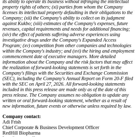
its ability to operate its business without infringing the intellectual
property rights of others; (xi) parties from whom the Company
licenses its intellectual property defaulting in their obligations to the
Company; (xii) the Company's ability to collect on its judgment
against Kukbo; (xiii) estimates of the Company's expenses, future
revenues, capital requirements and needs for additional financing;
(xiv) the effect of patients suffering adverse experiences using
investigative drugs under the Company's Expanded Access
Program; (xv) competition from other companies and technologies
within the Company's industry; and (xvi) the hiring and employment
commencement date of executive managers. More detailed
information about the Company and the risk factors that may affect
the realization of forward-looking statements is set forth in the
Company's filings with the Securities and Exchange Commission
(SEC), including the Company's Annual Report on Form 20-F filed
with the SEC on April 27, 2026. All forward-looking statements
included in this press release are made only as of the date of this
press release. The Company assumes no obligation to update any
written or oral forward-looking statement, whether as a result of
new information, future events or otherwise unless required by law.
Company contact:
Adi Frish
Chief Corporate & Business Development Officer
RedHill Biopharma