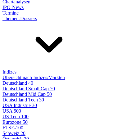
Chartanalysen
IPO-News
Termine
Themen-Dossiers
Indizes
Übersicht nach Indizes/Märkten
Deutschland 40
Deutschland Small Cap 70
Deutschland Mid Cap 50
Deutschland Tech 30
USA Industrie 30
USA 500
US Tech 100
Eurozone 50
FTSE-100
Schweiz 20
Österreich 20