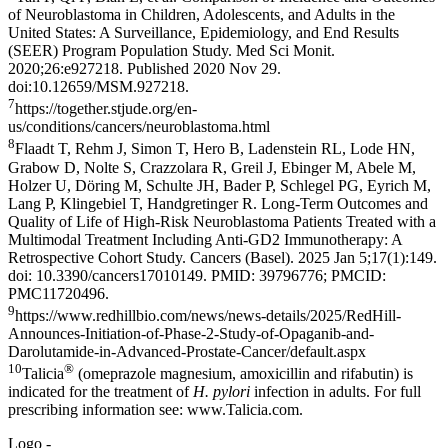
of Neuroblastoma in Children, Adolescents, and Adults in the
United States: A Surveillance, Epidemiology, and End Results
(SEER) Program Population Study. Med Sci Monit.
2020;26:e927218. Published 2020 Nov 29.
doi:10.12659/MSM.927218.
7
https://together.stjude.org/en-
us/conditions/cancers/neuroblastoma.html
8
Flaadt T, Rehm J, Simon T, Hero B, Ladenstein RL, Lode HN,
Grabow D, Nolte S, Crazzolara R, Greil J, Ebinger M, Abele M,
Holzer U, Döring M, Schulte JH, Bader P, Schlegel PG, Eyrich M,
Lang P, Klingebiel T, Handgretinger R. Long-Term Outcomes and
Quality of Life of High-Risk Neuroblastoma Patients Treated with a
Multimodal Treatment Including Anti-GD2 Immunotherapy: A
Retrospective Cohort Study. Cancers (Basel). 2025 Jan 5;17(1):149.
doi: 10.3390/cancers17010149. PMID: 39796776; PMCID:
PMC11720496.
9
https://www.redhillbio.com/news/news-details/2025/RedHill-
Announces-Initiation-of-Phase-2-Study-of-Opaganib-and-
Darolutamide-in-Advanced-Prostate-Cancer/default.aspx
10
®
Talicia
(omeprazole magnesium, amoxicillin and rifabutin) is
indicated for the treatment of
H. pylori
infection in adults. For full
prescribing information see: www.Talicia.com.
Logo -