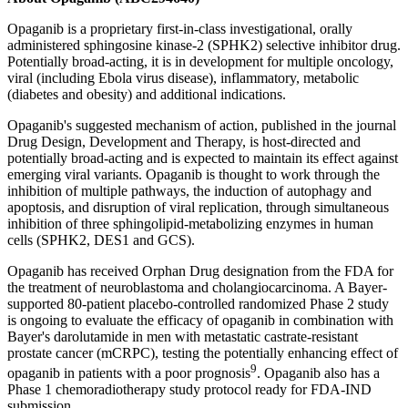
Opaganib is a proprietary first-in-class investigational, orally
administered sphingosine kinase-2 (SPHK2) selective inhibitor drug.
Potentially broad-acting, it is in development for multiple oncology,
viral (including Ebola virus disease), inflammatory, metabolic
(diabetes and obesity) and additional indications.
Opaganib's suggested mechanism of action, published in the journal
Drug Design, Development and Therapy, is host-directed and
potentially broad-acting and is expected to maintain its effect against
emerging viral variants. Opaganib is thought to work through the
inhibition of multiple pathways, the induction of autophagy and
apoptosis, and disruption of viral replication, through simultaneous
inhibition of three sphingolipid-metabolizing enzymes in human
cells (SPHK2, DES1 and GCS).
Opaganib has received Orphan Drug designation from the FDA for
the treatment of neuroblastoma and cholangiocarcinoma. A Bayer-
supported 80-patient placebo-controlled randomized Phase 2 study
is ongoing to evaluate the efficacy of opaganib in combination with
Bayer's darolutamide in men with metastatic castrate-resistant
prostate cancer (mCRPC), testing the potentially enhancing effect of
9
opaganib in patients with a poor prognosis
. Opaganib also has a
Phase 1 chemoradiotherapy study protocol ready for FDA-IND
submission.