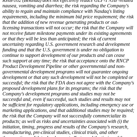
RHB-102 (Bekinda) does not effectively reduce GLP-1 /GIP-related
nausea, vomiting and diarrhea; the risk regarding the Company's
ability to regain and maintain compliance with Nasdaq's listing
requirements, including the minimum bid price requirement; the risk
that the addition of new revenue generating products or out-
licensing transactions will not occur; the risk that the Company will
not receive future milestone payments under its existing agreements
or that they will be less than anticipated; the risk of current
uncertainty regarding U.S. government research and development
funding and that the U.S. government is under no obligation to
continue to support development of our products and can cease
such support at any time; the risk that acceptance onto the RNCP
Product Development Pipeline or other governmental and non-
governmental development programs will not guarantee ongoing
development or that any such development will not be completed or
successful; the risk that the FDA does not agree with the Company's
proposed development plans for its programs; the risk that the
Company's development programs and studies may not be
successful and, even if successful, such studies and results may not
be sufficient for regulatory applications, including emergency use or
marketing applications, and that additional studies may be required;
the risk that the Company will not successfully commercialize its
products; as well as risks and uncertainties associated with (i) the
initiation, timing, progress and results of the Company's research,
manufacturing, pre-clinical studies, clinical trials, and other