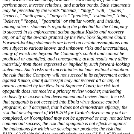
performance, investor relations, and market trends. Such statements
may be preceded by the words "intends," "may," "will," "plans,"
"expects," "anticipates," "projects," "predicts," "estimates," "aims,"
"believes," "hopes," "potential" or similar words, and include,
among others, statements regarding the potential for the Company
to succeed in its enforcement action against Kukbo and recovery
any or all of the awards granted by the New York Supreme Court.
Forward-looking statements are based on certain assumptions and
are subject to various known and unknown risks and uncertainties,
many of which are beyond the Company's control and cannot be
predicted or quantified, and consequently, actual results may differ
materially from those expressed or implied by such forward-looking
statements. Such risks and uncertainties include, without limitation:
the risk that the Company will not succeed in its enforcement action
against Kukbo, and if successful may not recover all or any of
awards granted by the New York Supreme Court; the risk that
opaganib does not receive a priority review voucher, marketing
exclusivity or accelerated development and review times; the risk
that opaganib is not accepted into Ebola virus disease control
programs, or if accepted, that it does not demonstrate efficacy; the
risk that development of RHB-204 for Crohn's disease may not be
completed, or if completed may not be approved or may not achieve
commercial success; the risk that opaganib is not effective against
the indications for which we develop our products; the risk that