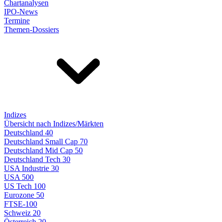
Chartanalysen
IPO-News
Termine
Themen-Dossiers
Indizes
Übersicht nach Indizes/Märkten
Deutschland 40
Deutschland Small Cap 70
Deutschland Mid Cap 50
Deutschland Tech 30
USA Industrie 30
USA 500
US Tech 100
Eurozone 50
FTSE-100
Schweiz 20
Österreich 20