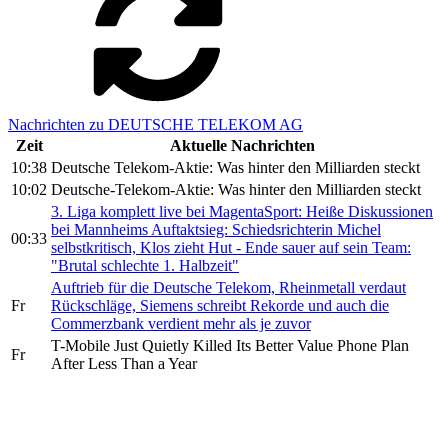
Nachrichten zu DEUTSCHE TELEKOM AG
Zeit
Aktuelle Nachrichten
10:38
Deutsche Telekom-Aktie: Was hinter den Milliarden steckt
10:02
Deutsche-Telekom-Aktie: Was hinter den Milliarden steckt
3. Liga komplett live bei MagentaSport: Heiße Diskussionen
bei Mannheims Auftaktsieg: Schiedsrichterin Michel
00:33
selbstkritisch, Klos zieht Hut - Ende sauer auf sein Team:
"Brutal schlechte 1. Halbzeit"
Auftrieb für die Deutsche Telekom, Rheinmetall verdaut
Fr
Rückschläge, Siemens schreibt Rekorde und auch die
Commerzbank verdient mehr als je zuvor
T-Mobile Just Quietly Killed Its Better Value Phone Plan
Fr
After Less Than a Year