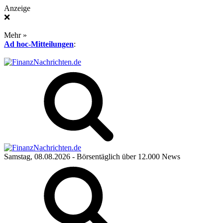
Anzeige
❌
Mehr »
Ad hoc-Mitteilungen
:
Samstag, 08.08.2026
- Börsentäglich über 12.000 News