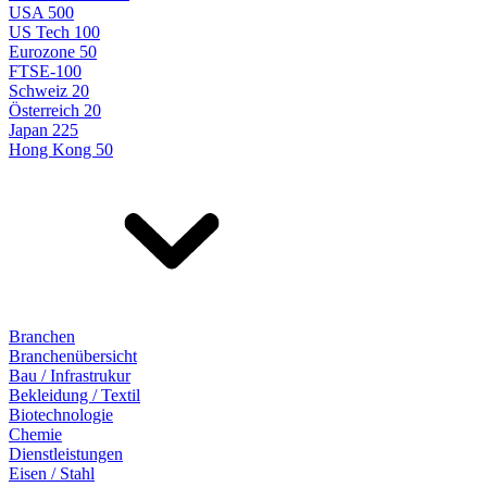
USA 500
US Tech 100
Eurozone 50
FTSE-100
Schweiz 20
Österreich 20
Japan 225
Hong Kong 50
Branchen
Branchenübersicht
Bau / Infrastrukur
Bekleidung / Textil
Biotechnologie
Chemie
Dienstleistungen
Eisen / Stahl