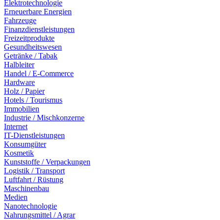
Elektrotechnologie
Erneuerbare Energien
Fahrzeuge
Finanzdienstleistungen
Freizeitprodukte
Gesundheitswesen
Getränke / Tabak
Halbleiter
Handel / E-Commerce
Hardware
Holz / Papier
Hotels / Tourismus
Immobilien
Industrie / Mischkonzerne
Internet
IT-Dienstleistungen
Konsumgüter
Kosmetik
Kunststoffe / Verpackungen
Logistik / Transport
Luftfahrt / Rüstung
Maschinenbau
Medien
Nanotechnologie
Nahrungsmittel / Agrar