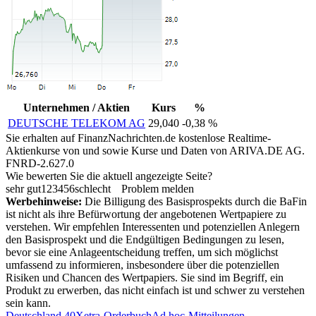
Unternehmen / Aktien
Kurs
%
DEUTSCHE TELEKOM AG
29,040
-0,38 %
Sie erhalten auf FinanzNachrichten.de kostenlose Realtime-
Aktienkurse von
und
sowie Kurse und Daten von
ARIVA.DE AG
.
FNRD-2.627.0
Wie bewerten Sie die aktuell angezeigte Seite?
sehr gut
1
2
3
4
5
6
schlecht
Problem melden
Werbehinweise:
Die Billigung des Basisprospekts durch die BaFin
ist nicht als ihre Befürwortung der angebotenen Wertpapiere zu
verstehen. Wir empfehlen Interessenten und potenziellen Anlegern
den Basisprospekt und die Endgültigen Bedingungen zu lesen,
bevor sie eine Anlageentscheidung treffen, um sich möglichst
umfassend zu informieren, insbesondere über die potenziellen
Risiken und Chancen des Wertpapiers. Sie sind im Begriff, ein
Produkt zu erwerben, das nicht einfach ist und schwer zu verstehen
sein kann.
Deutschland 40
Xetra-Orderbuch
Ad hoc-Mitteilungen