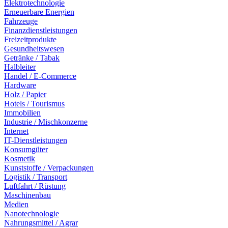
Elektrotechnologie
Erneuerbare Energien
Fahrzeuge
Finanzdienstleistungen
Freizeitprodukte
Gesundheitswesen
Getränke / Tabak
Halbleiter
Handel / E-Commerce
Hardware
Holz / Papier
Hotels / Tourismus
Immobilien
Industrie / Mischkonzerne
Internet
IT-Dienstleistungen
Konsumgüter
Kosmetik
Kunststoffe / Verpackungen
Logistik / Transport
Luftfahrt / Rüstung
Maschinenbau
Medien
Nanotechnologie
Nahrungsmittel / Agrar