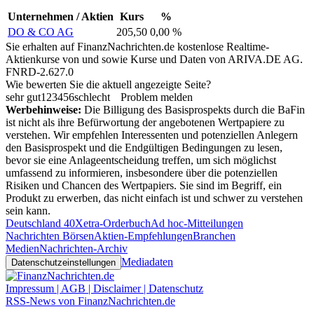
Unternehmen / Aktien
Kurs
%
DO & CO AG
205,50
0,00 %
Sie erhalten auf FinanzNachrichten.de kostenlose Realtime-
Aktienkurse von
und
sowie Kurse und Daten von
ARIVA.DE AG
.
FNRD-2.627.0
Wie bewerten Sie die aktuell angezeigte Seite?
sehr gut
1
2
3
4
5
6
schlecht
Problem melden
Werbehinweise:
Die Billigung des Basisprospekts durch die BaFin
ist nicht als ihre Befürwortung der angebotenen Wertpapiere zu
verstehen. Wir empfehlen Interessenten und potenziellen Anlegern
den Basisprospekt und die Endgültigen Bedingungen zu lesen,
bevor sie eine Anlageentscheidung treffen, um sich möglichst
umfassend zu informieren, insbesondere über die potenziellen
Risiken und Chancen des Wertpapiers. Sie sind im Begriff, ein
Produkt zu erwerben, das nicht einfach ist und schwer zu verstehen
sein kann.
Deutschland 40
Xetra-Orderbuch
Ad hoc-Mitteilungen
Nachrichten Börsen
Aktien-Empfehlungen
Branchen
Medien
Nachrichten-Archiv
Mediadaten
Datenschutzeinstellungen
Impressum | AGB | Disclaimer | Datenschutz
RSS-News von FinanzNachrichten.de