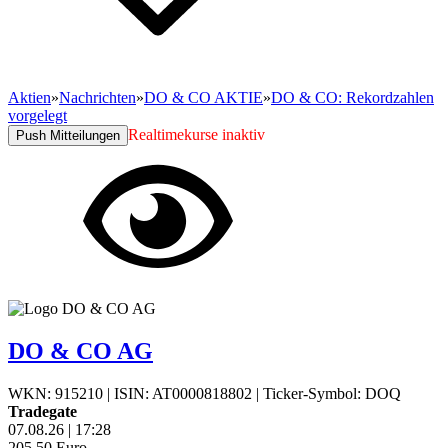
Aktien
»
Nachrichten
»
DO & CO AKTIE
»
DO & CO: Rekordzahlen
vorgelegt
Realtimekurse inaktiv
Push Mitteilungen
DO & CO AG
WKN: 915210
|
ISIN: AT0000818802
|
Ticker-Symbol: DOQ
Tradegate
07.08.26
|
17:28
205,50
Euro