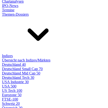
Chartanalysen
IPO-News
Termine
Themen-Dossiers
Indizes
Übersicht nach Indizes/Märkten
Deutschland 40
Deutschland Small Cap 70
Deutschland Mid Cap 50
Deutschland Tech 30
USA Industrie 30
USA 500
US Tech 100
Eurozone 50
FTSE-100
Schweiz 20
Österreich 20