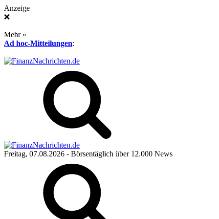
Anzeige
❌
Mehr »
Ad hoc-Mitteilungen
:
Freitag, 07.08.2026
- Börsentäglich über 12.000 News