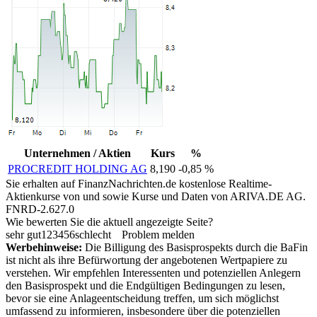
Unternehmen / Aktien
Kurs
%
PROCREDIT HOLDING AG
8,190
-0,85 %
Sie erhalten auf FinanzNachrichten.de kostenlose Realtime-
Aktienkurse von
und
sowie Kurse und Daten von
ARIVA.DE AG
.
FNRD-2.627.0
Wie bewerten Sie die aktuell angezeigte Seite?
sehr gut
1
2
3
4
5
6
schlecht
Problem melden
Werbehinweise:
Die Billigung des Basisprospekts durch die BaFin
ist nicht als ihre Befürwortung der angebotenen Wertpapiere zu
verstehen. Wir empfehlen Interessenten und potenziellen Anlegern
den Basisprospekt und die Endgültigen Bedingungen zu lesen,
bevor sie eine Anlageentscheidung treffen, um sich möglichst
umfassend zu informieren, insbesondere über die potenziellen