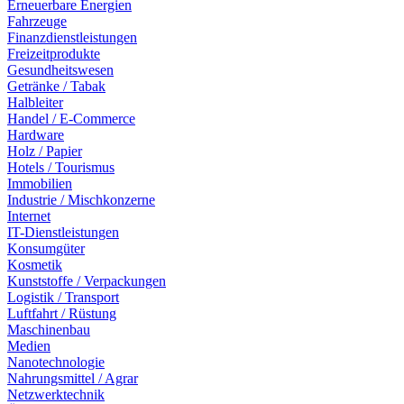
Erneuerbare Energien
Fahrzeuge
Finanzdienstleistungen
Freizeitprodukte
Gesundheitswesen
Getränke / Tabak
Halbleiter
Handel / E-Commerce
Hardware
Holz / Papier
Hotels / Tourismus
Immobilien
Industrie / Mischkonzerne
Internet
IT-Dienstleistungen
Konsumgüter
Kosmetik
Kunststoffe / Verpackungen
Logistik / Transport
Luftfahrt / Rüstung
Maschinenbau
Medien
Nanotechnologie
Nahrungsmittel / Agrar
Netzwerktechnik