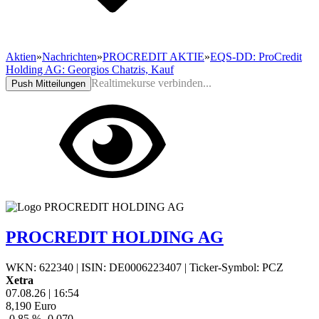
Aktien
»
Nachrichten
»
PROCREDIT AKTIE
»
EQS-DD: ProCredit
Holding AG: Georgios Chatzis, Kauf
Realtimekurse verbinden...
Push Mitteilungen
PROCREDIT HOLDING AG
WKN: 622340
|
ISIN: DE0006223407
|
Ticker-Symbol: PCZ
Xetra
07.08.26
|
16:54
8,190
Euro
-0,85 %
-0,070