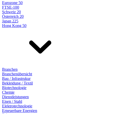
Eurozone 50
FTSE-100
Schweiz 20
Österreich 20
Japan 225
Hong Kong 50
Branchen
Branchenübersicht
Bau / Infrastrukur
Bekleidung / Textil
Biotechnologie
Chemie
Dienstleistungen
Eisen / Stahl
Elektrotechnologie
Erneuerbare Energien