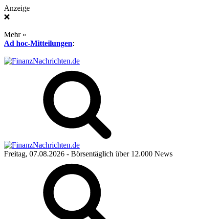
Anzeige
❌
Mehr »
Ad hoc-Mitteilungen
:
Freitag, 07.08.2026
- Börsentäglich über 12.000 News