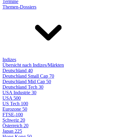
Termine
Themen-Dossiers
Indizes
Übersicht nach Indizes/Märkten
Deutschland 40
Deutschland Small Cap 70
Deutschland Mid Cap 50
Deutschland Tech 30
USA Industrie 30
USA 500
US Tech 100
Eurozone 50
FTSE-100
Schweiz 20
Österreich 20
Japan 225
Hong Kong 50