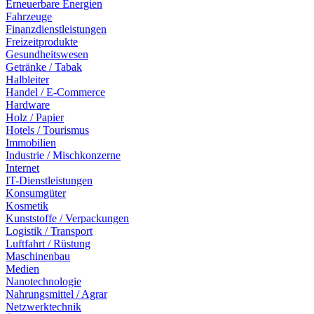
Erneuerbare Energien
Fahrzeuge
Finanzdienstleistungen
Freizeitprodukte
Gesundheitswesen
Getränke / Tabak
Halbleiter
Handel / E-Commerce
Hardware
Holz / Papier
Hotels / Tourismus
Immobilien
Industrie / Mischkonzerne
Internet
IT-Dienstleistungen
Konsumgüter
Kosmetik
Kunststoffe / Verpackungen
Logistik / Transport
Luftfahrt / Rüstung
Maschinenbau
Medien
Nanotechnologie
Nahrungsmittel / Agrar
Netzwerktechnik