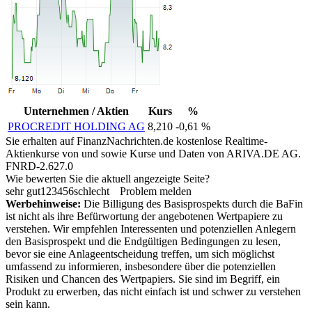
Unternehmen / Aktien
Kurs
%
PROCREDIT HOLDING AG
8,210
-0,61 %
Sie erhalten auf FinanzNachrichten.de kostenlose Realtime-
Aktienkurse von
und
sowie Kurse und Daten von
ARIVA.DE AG
.
FNRD-2.627.0
Wie bewerten Sie die aktuell angezeigte Seite?
sehr gut
1
2
3
4
5
6
schlecht
Problem melden
Werbehinweise:
Die Billigung des Basisprospekts durch die BaFin
ist nicht als ihre Befürwortung der angebotenen Wertpapiere zu
verstehen. Wir empfehlen Interessenten und potenziellen Anlegern
den Basisprospekt und die Endgültigen Bedingungen zu lesen,
bevor sie eine Anlageentscheidung treffen, um sich möglichst
umfassend zu informieren, insbesondere über die potenziellen
Risiken und Chancen des Wertpapiers. Sie sind im Begriff, ein
Produkt zu erwerben, das nicht einfach ist und schwer zu verstehen
sein kann.