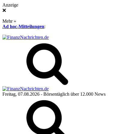
Anzeige
❌
Mehr »
Ad hoc-Mitteilungen
:
Freitag, 07.08.2026
- Börsentäglich über 12.000 News