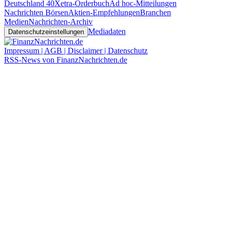
Deutschland 40
Xetra-Orderbuch
Ad hoc-Mitteilungen
Nachrichten Börsen
Aktien-Empfehlungen
Branchen
Medien
Nachrichten-Archiv
Mediadaten
Datenschutzeinstellungen
Impressum | AGB | Disclaimer | Datenschutz
RSS-News von FinanzNachrichten.de