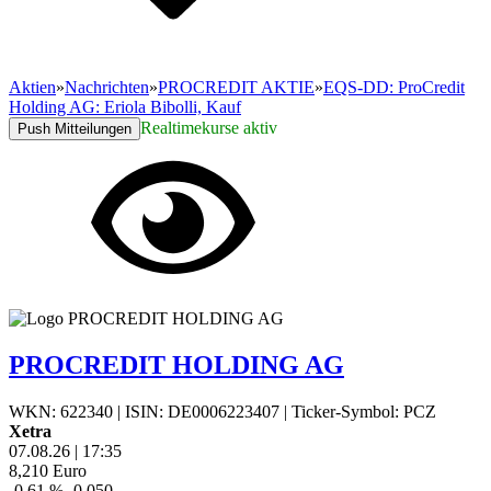
Aktien
»
Nachrichten
»
PROCREDIT AKTIE
»
EQS-DD: ProCredit
Holding AG: Eriola Bibolli, Kauf
Realtimekurse aktiv
Push Mitteilungen
PROCREDIT HOLDING AG
WKN: 622340
|
ISIN: DE0006223407
|
Ticker-Symbol: PCZ
Xetra
07.08.26
|
17:35
8,210
Euro
-0,61 %
-0,050