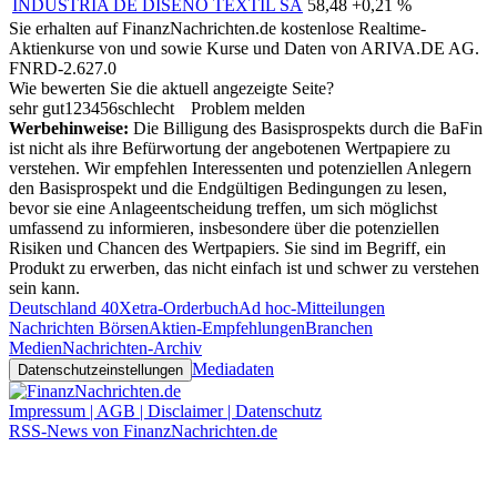
INDUSTRIA DE DISENO TEXTIL SA
58,48
+0,21 %
Sie erhalten auf FinanzNachrichten.de kostenlose Realtime-
Aktienkurse von
und
sowie Kurse und Daten von
ARIVA.DE AG
.
FNRD-2.627.0
Wie bewerten Sie die aktuell angezeigte Seite?
sehr gut
1
2
3
4
5
6
schlecht
Problem melden
Werbehinweise:
Die Billigung des Basisprospekts durch die BaFin
ist nicht als ihre Befürwortung der angebotenen Wertpapiere zu
verstehen. Wir empfehlen Interessenten und potenziellen Anlegern
den Basisprospekt und die Endgültigen Bedingungen zu lesen,
bevor sie eine Anlageentscheidung treffen, um sich möglichst
umfassend zu informieren, insbesondere über die potenziellen
Risiken und Chancen des Wertpapiers. Sie sind im Begriff, ein
Produkt zu erwerben, das nicht einfach ist und schwer zu verstehen
sein kann.
Deutschland 40
Xetra-Orderbuch
Ad hoc-Mitteilungen
Nachrichten Börsen
Aktien-Empfehlungen
Branchen
Medien
Nachrichten-Archiv
Mediadaten
Datenschutzeinstellungen
Impressum | AGB | Disclaimer | Datenschutz
RSS-News von FinanzNachrichten.de