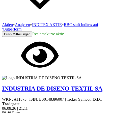
Aktien
»
Analysen
»
INDITEX AKTIE
»
RBC stuft Inditex auf
'Outperform'
Realtimekurse aktiv
Push Mitteilungen
INDUSTRIA DE DISENO TEXTIL SA
WKN: A11873
|
ISIN: ES0148396007
|
Ticker-Symbol: IXD1
Tradegate
06.08.26
|
21:11
58,48
Euro