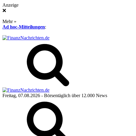
Anzeige
❌
Mehr »
Ad hoc-Mitteilungen
:
Freitag, 07.08.2026
- Börsentäglich über 12.000 News