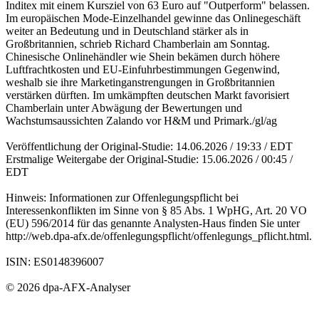
Inditex mit einem Kursziel von 63 Euro auf "Outperform" belassen.
Im europäischen Mode-Einzelhandel gewinne das Onlinegeschäft
weiter an Bedeutung und in Deutschland stärker als in
Großbritannien, schrieb Richard Chamberlain am Sonntag.
Chinesische Onlinehändler wie Shein bekämen durch höhere
Luftfrachtkosten und EU-Einfuhrbestimmungen Gegenwind,
weshalb sie ihre Marketinganstrengungen in Großbritannien
verstärken dürften. Im umkämpften deutschen Markt favorisiert
Chamberlain unter Abwägung der Bewertungen und
Wachstumsaussichten Zalando vor H&M und Primark./gl/ag
Veröffentlichung der Original-Studie: 14.06.2026 / 19:33 / EDT
Erstmalige Weitergabe der Original-Studie: 15.06.2026 / 00:45 /
EDT
Hinweis: Informationen zur Offenlegungspflicht bei
Interessenkonflikten im Sinne von § 85 Abs. 1 WpHG, Art. 20 VO
(EU) 596/2014 für das genannte Analysten-Haus finden Sie unter
http://web.dpa-afx.de/offenlegungspflicht/offenlegungs_pflicht.html.
ISIN: ES0148396007
© 2026 dpa-AFX-Analyser