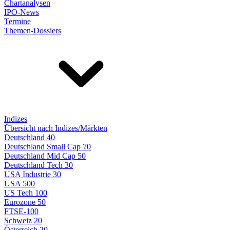
Chartanalysen
IPO-News
Termine
Themen-Dossiers
Indizes
Übersicht nach Indizes/Märkten
Deutschland 40
Deutschland Small Cap 70
Deutschland Mid Cap 50
Deutschland Tech 30
USA Industrie 30
USA 500
US Tech 100
Eurozone 50
FTSE-100
Schweiz 20
Österreich 20