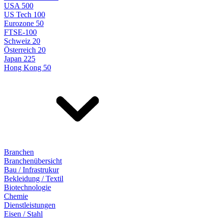
USA 500
US Tech 100
Eurozone 50
FTSE-100
Schweiz 20
Österreich 20
Japan 225
Hong Kong 50
Branchen
Branchenübersicht
Bau / Infrastrukur
Bekleidung / Textil
Biotechnologie
Chemie
Dienstleistungen
Eisen / Stahl