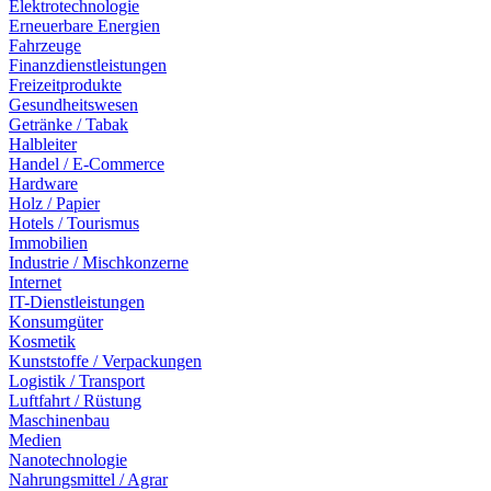
Elektrotechnologie
Erneuerbare Energien
Fahrzeuge
Finanzdienstleistungen
Freizeitprodukte
Gesundheitswesen
Getränke / Tabak
Halbleiter
Handel / E-Commerce
Hardware
Holz / Papier
Hotels / Tourismus
Immobilien
Industrie / Mischkonzerne
Internet
IT-Dienstleistungen
Konsumgüter
Kosmetik
Kunststoffe / Verpackungen
Logistik / Transport
Luftfahrt / Rüstung
Maschinenbau
Medien
Nanotechnologie
Nahrungsmittel / Agrar