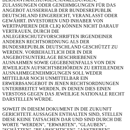
ZULASSUNGEN ODER GENEHMIGUNGEN FÜR DAS
ANGEBOT AUSSERHALB DER BUNDESREPUBLIK
DEUTSCHLAND EINGEREICHT, VERANLASST ODER
GEWÄHRT. INVESTOREN UND INHABER VON
WERTPAPIEREN DER CLIQ KÖNNEN NICHT DARAUF
VERTRAUEN, DURCH DIE
ANLEGERSCHUTZVORSCHRIFTEN IRGENDEINER
ANDEREN RECHTSORDNUNG ALS DER
BUNDESREPUBLIK DEUTSCHLAND GESCHÜTZT ZU
WERDEN. VORBEHALTLICH DER IN DER
ANGEBOTSUNTERLAGE BESCHRIEBENEN
AUSNAHMEN SOWIE GEGEBENENFALLS VON DEN
JEWEILIGEN AUFSICHTSBEHÖRDEN ZU ERTEILENDEN
AUSNAHMEGENEHMIGUNGEN SOLL WEDER
MITTELBAR NOCH UNMITTELBAR EIN
ERWERBSANGEBOT IN JENEN RECHTSORDNUNGEN
UNTERBREITET WERDEN, IN DENEN DIES EINEN
VERSTOSS GEGEN DAS JEWEILIGE NATIONALE RECHT
DARSTELLEN WÜRDE.
SOWEIT IN DIESEM DOKUMENT IN DIE ZUKUNFT
GERICHTETE AUSSAGEN ENTHALTEN SIND, STELLEN
DIESE KEINE TATSACHEN DAR UND SIND DURCH DIE
WORTE "WERDEN", "ERWARTEN", "GLAUBEN",
"SCHÄTZEN", "BEABSICHTIGEN", "ANSTREBEN",