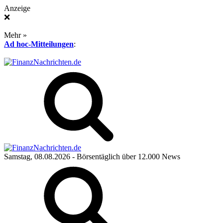
Anzeige
❌
Mehr »
Ad hoc-Mitteilungen
:
Samstag, 08.08.2026
- Börsentäglich über 12.000 News