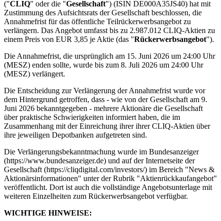
("
CLIQ
" oder die "
Gesellschaft
") (ISIN DE000A35JS40) hat mit
Zustimmung des Aufsichtsrats der Gesellschaft beschlossen, die
Annahmefrist für das öffentliche Teilrückerwerbsangebot zu
verlängern. Das Angebot umfasst bis zu 2.987.012 CLIQ-Aktien zu
einem Preis von EUR 3,85 je Aktie (das "
Rückerwerbsangebot
").
Die Annahmefrist, die ursprünglich am 15. Juni 2026 um 24:00 Uhr
(MESZ) enden sollte, wurde bis zum 8. Juli 2026 um 24:00 Uhr
(MESZ) verlängert.
Die Entscheidung zur Verlängerung der Annahmefrist wurde vor
dem Hintergrund getroffen, dass - wie von der Gesellschaft am 9.
Juni 2026 bekanntgegeben - mehrere Aktionäre die Gesellschaft
über praktische Schwierigkeiten informiert haben, die im
Zusammenhang mit der Einreichung ihrer ihrer CLIQ-Aktien über
ihre jeweiligen Depotbanken aufgetreten sind.
Die Verlängerungsbekanntmachung wurde im Bundesanzeiger
(https://www.bundesanzeiger.de) und auf der Internetseite der
Gesellschaft (https://cliqdigital.com/investors/) im Bereich "News &
Aktionärsinformationen" unter der Rubrik "Aktienrückkaufangebot"
veröffentlicht. Dort ist auch die vollständige Angebotsunterlage mit
weiteren Einzelheiten zum Rückerwerbsangebot verfügbar.
WICHTIGE HINWEISE: