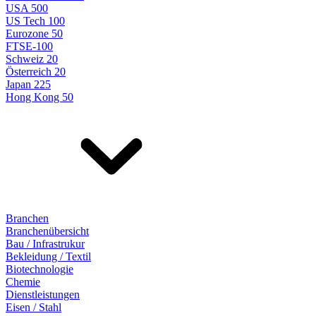
USA 500
US Tech 100
Eurozone 50
FTSE-100
Schweiz 20
Österreich 20
Japan 225
Hong Kong 50
Branchen
Branchenübersicht
Bau / Infrastrukur
Bekleidung / Textil
Biotechnologie
Chemie
Dienstleistungen
Eisen / Stahl