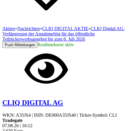
Aktien
»
Nachrichten
»
CLIQ DIGITAL AKTIE
»
CLIQ Digital AG:
Verlängerung der Annahmefrist für das öffentliche
Teilrückerwerbsangebot bis zum 8. Juli 2026
Realtimekurse aktiv
Push Mitteilungen
CLIQ DIGITAL AG
WKN: A35JS4
|
ISIN: DE000A35JS40
|
Ticker-Symbol: CLI
Tradegate
07.08.26
|
16:12
3,630
Euro