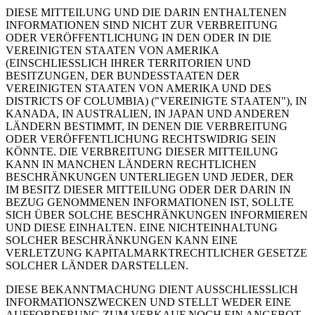
DIESE MITTEILUNG UND DIE DARIN ENTHALTENEN
INFORMATIONEN SIND NICHT ZUR VERBREITUNG
ODER VERÖFFENTLICHUNG IN DEN ODER IN DIE
VEREINIGTEN STAATEN VON AMERIKA
(EINSCHLIESSLICH IHRER TERRITORIEN UND
BESITZUNGEN, DER BUNDESSTAATEN DER
VEREINIGTEN STAATEN VON AMERIKA UND DES
DISTRICTS OF COLUMBIA) ("VEREINIGTE STAATEN"), IN
KANADA, IN AUSTRALIEN, IN JAPAN UND ANDEREN
LÄNDERN BESTIMMT, IN DENEN DIE VERBREITUNG
ODER VERÖFFENTLICHUNG RECHTSWIDRIG SEIN
KÖNNTE. DIE VERBREITUNG DIESER MITTEILUNG
KANN IN MANCHEN LÄNDERN RECHTLICHEN
BESCHRÄNKUNGEN UNTERLIEGEN UND JEDER, DER
IM BESITZ DIESER MITTEILUNG ODER DER DARIN IN
BEZUG GENOMMENEN INFORMATIONEN IST, SOLLTE
SICH ÜBER SOLCHE BESCHRÄNKUNGEN INFORMIEREN
UND DIESE EINHALTEN. EINE NICHTEINHALTUNG
SOLCHER BESCHRÄNKUNGEN KANN EINE
VERLETZUNG KAPITALMARKTRECHTLICHER GESETZE
SOLCHER LÄNDER DARSTELLEN.
DIESE BEKANNTMACHUNG DIENT AUSSCHLIESSLICH
INFORMATIONSZWECKEN UND STELLT WEDER EINE
AUFFORDERUNG ZUM VERKAUF NOCH EIN ANGEBOT