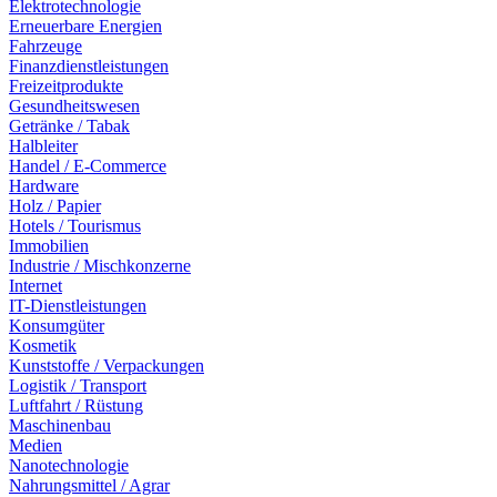
Elektrotechnologie
Erneuerbare Energien
Fahrzeuge
Finanzdienstleistungen
Freizeitprodukte
Gesundheitswesen
Getränke / Tabak
Halbleiter
Handel / E-Commerce
Hardware
Holz / Papier
Hotels / Tourismus
Immobilien
Industrie / Mischkonzerne
Internet
IT-Dienstleistungen
Konsumgüter
Kosmetik
Kunststoffe / Verpackungen
Logistik / Transport
Luftfahrt / Rüstung
Maschinenbau
Medien
Nanotechnologie
Nahrungsmittel / Agrar