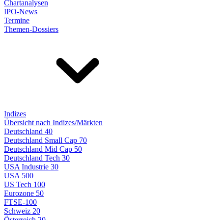
Chartanalysen
IPO-News
Termine
Themen-Dossiers
Indizes
Übersicht nach Indizes/Märkten
Deutschland 40
Deutschland Small Cap 70
Deutschland Mid Cap 50
Deutschland Tech 30
USA Industrie 30
USA 500
US Tech 100
Eurozone 50
FTSE-100
Schweiz 20
Österreich 20