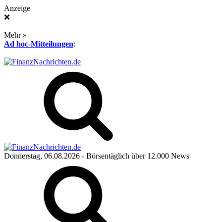
Anzeige
❌
Mehr »
Ad hoc-Mitteilungen
:
Donnerstag, 06.08.2026
- Börsentäglich über 12.000 News