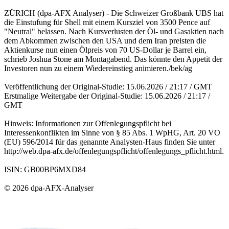
ZÜRICH (dpa-AFX Analyser) - Die Schweizer Großbank UBS hat
die Einstufung für Shell mit einem Kursziel von 3500 Pence auf
"Neutral" belassen. Nach Kursverlusten der Öl- und Gasaktien nach
dem Abkommen zwischen den USA und dem Iran preisten die
Aktienkurse nun einen Ölpreis von 70 US-Dollar je Barrel ein,
schrieb Joshua Stone am Montagabend. Das könnte den Appetit der
Investoren nun zu einem Wiedereinstieg animieren./bek/ag
Veröffentlichung der Original-Studie: 15.06.2026 / 21:17 / GMT
Erstmalige Weitergabe der Original-Studie: 15.06.2026 / 21:17 /
GMT
Hinweis: Informationen zur Offenlegungspflicht bei
Interessenkonflikten im Sinne von § 85 Abs. 1 WpHG, Art. 20 VO
(EU) 596/2014 für das genannte Analysten-Haus finden Sie unter
http://web.dpa-afx.de/offenlegungspflicht/offenlegungs_pflicht.html.
ISIN: GB00BP6MXD84
© 2026 dpa-AFX-Analyser