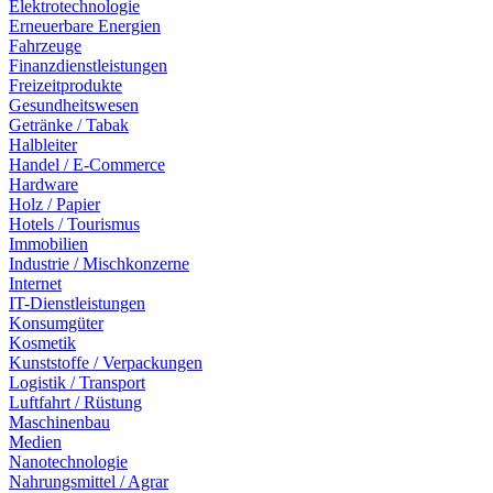
Elektrotechnologie
Erneuerbare Energien
Fahrzeuge
Finanzdienstleistungen
Freizeitprodukte
Gesundheitswesen
Getränke / Tabak
Halbleiter
Handel / E-Commerce
Hardware
Holz / Papier
Hotels / Tourismus
Immobilien
Industrie / Mischkonzerne
Internet
IT-Dienstleistungen
Konsumgüter
Kosmetik
Kunststoffe / Verpackungen
Logistik / Transport
Luftfahrt / Rüstung
Maschinenbau
Medien
Nanotechnologie
Nahrungsmittel / Agrar