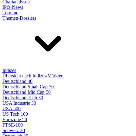
Chartanalysen
IPO-News
Termine
Themen-Dossiers
Indizes
Übersicht nach Indizes/Märkten
Deutschland 40
Deutschland Small Cap 70
Deutschland Mid Cap 50
Deutschland Tech 30
USA Industrie 30
USA 500
US Tech 100
Eurozone 50
FTSE-100
Schweiz 20
Österreich 20