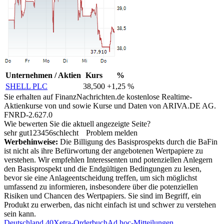
Unternehmen / Aktien
Kurs
%
SHELL PLC
38,500
+1,25 %
Sie erhalten auf FinanzNachrichten.de kostenlose Realtime-
Aktienkurse von
und
sowie Kurse und Daten von
ARIVA.DE AG
.
FNRD-2.627.0
Wie bewerten Sie die aktuell angezeigte Seite?
sehr gut
1
2
3
4
5
6
schlecht
Problem melden
Werbehinweise:
Die Billigung des Basisprospekts durch die BaFin
ist nicht als ihre Befürwortung der angebotenen Wertpapiere zu
verstehen. Wir empfehlen Interessenten und potenziellen Anlegern
den Basisprospekt und die Endgültigen Bedingungen zu lesen,
bevor sie eine Anlageentscheidung treffen, um sich möglichst
umfassend zu informieren, insbesondere über die potenziellen
Risiken und Chancen des Wertpapiers. Sie sind im Begriff, ein
Produkt zu erwerben, das nicht einfach ist und schwer zu verstehen
sein kann.
Deutschland 40
Xetra-Orderbuch
Ad hoc-Mitteilungen