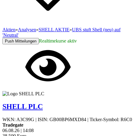
Aktien
»
Analysen
»
SHELL AKTIE
»
UBS stuft Shell (neu) auf
'Neutral'
Realtimekurse aktiv
Push Mitteilungen
SHELL PLC
WKN: A3C99G
|
ISIN: GB00BP6MXD84
|
Ticker-Symbol: R6C0
Tradegate
06.08.26
|
14:08
38,500
Euro