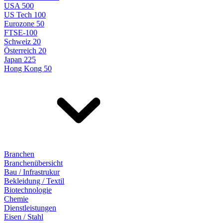
USA 500
US Tech 100
Eurozone 50
FTSE-100
Schweiz 20
Österreich 20
Japan 225
Hong Kong 50
Branchen
Branchenübersicht
Bau / Infrastrukur
Bekleidung / Textil
Biotechnologie
Chemie
Dienstleistungen
Eisen / Stahl