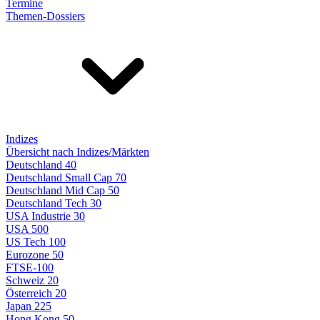
Termine
Themen-Dossiers
Indizes
Übersicht nach Indizes/Märkten
Deutschland 40
Deutschland Small Cap 70
Deutschland Mid Cap 50
Deutschland Tech 30
USA Industrie 30
USA 500
US Tech 100
Eurozone 50
FTSE-100
Schweiz 20
Österreich 20
Japan 225
Hong Kong 50