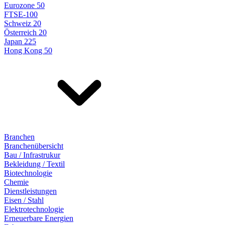
Eurozone 50
FTSE-100
Schweiz 20
Österreich 20
Japan 225
Hong Kong 50
Branchen
Branchenübersicht
Bau / Infrastrukur
Bekleidung / Textil
Biotechnologie
Chemie
Dienstleistungen
Eisen / Stahl
Elektrotechnologie
Erneuerbare Energien