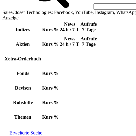
SalesCloser Technologies: Facebook, YouTube, Instagram, WhatsAp
Anzeige
News
Aufrufe
Indizes
Kurs
%
24 h / 7 T
7 Tage
News
Aufrufe
Aktien
Kurs
%
24 h / 7 T
7 Tage
Xetra-Orderbuch
Fonds
Kurs
%
Devisen
Kurs
%
Rohstoffe
Kurs
%
Themen
Kurs
%
Erweiterte Suche