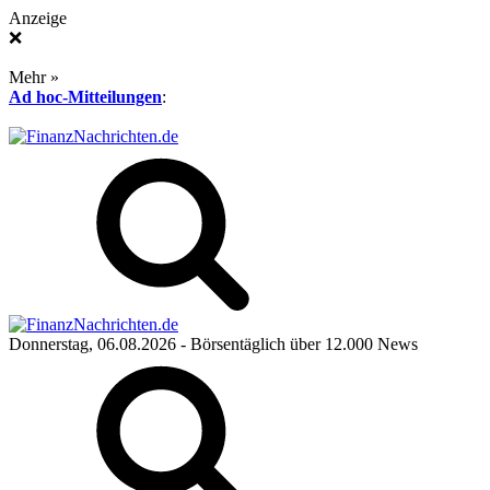
Anzeige
❌
Mehr »
Ad hoc-Mitteilungen
:
Donnerstag, 06.08.2026
- Börsentäglich über 12.000 News