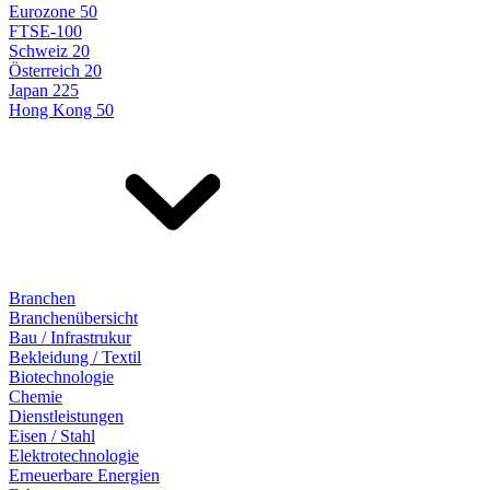
Eurozone 50
FTSE-100
Schweiz 20
Österreich 20
Japan 225
Hong Kong 50
Branchen
Branchenübersicht
Bau / Infrastrukur
Bekleidung / Textil
Biotechnologie
Chemie
Dienstleistungen
Eisen / Stahl
Elektrotechnologie
Erneuerbare Energien