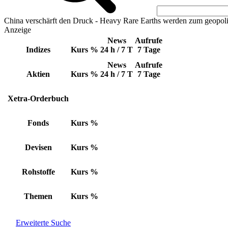
China verschärft den Druck - Heavy Rare Earths werden zum geopoli
Anzeige
News
Aufrufe
Indizes
Kurs
%
24 h / 7 T
7 Tage
News
Aufrufe
Aktien
Kurs
%
24 h / 7 T
7 Tage
Xetra-Orderbuch
Fonds
Kurs
%
Devisen
Kurs
%
Rohstoffe
Kurs
%
Themen
Kurs
%
Erweiterte Suche