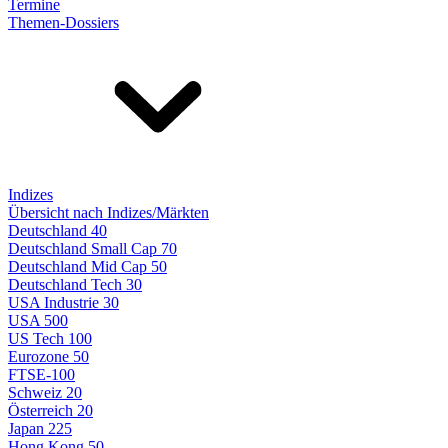
Termine
Themen-Dossiers
Indizes
Übersicht nach Indizes/Märkten
Deutschland 40
Deutschland Small Cap 70
Deutschland Mid Cap 50
Deutschland Tech 30
USA Industrie 30
USA 500
US Tech 100
Eurozone 50
FTSE-100
Schweiz 20
Österreich 20
Japan 225
Hong Kong 50