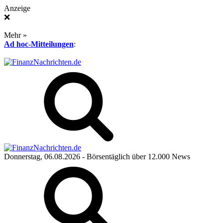
Anzeige
❌
Mehr »
Ad hoc-Mitteilungen
:
Donnerstag, 06.08.2026
- Börsentäglich über 12.000 News