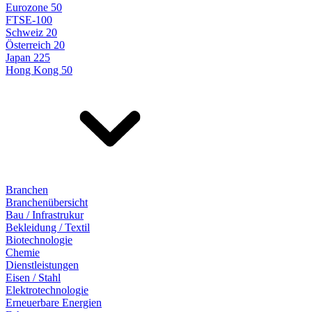
Eurozone 50
FTSE-100
Schweiz 20
Österreich 20
Japan 225
Hong Kong 50
Branchen
Branchenübersicht
Bau / Infrastrukur
Bekleidung / Textil
Biotechnologie
Chemie
Dienstleistungen
Eisen / Stahl
Elektrotechnologie
Erneuerbare Energien