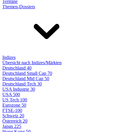
Termine
Themen-Dossiers
Indizes
Übersicht nach Indizes/Märkten
Deutschland 40
Deutschland Small Cap 70
Deutschland Mid Cap 50
Deutschland Tech 30
USA Industrie 30
USA 500
US Tech 100
Eurozone 50
FTSE-100
Schweiz 20
Österreich 20
Japan 225
Hong Kong 50