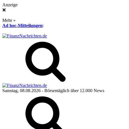
Anzeige
❌
Mehr »
Ad hoc-Mitteilungen
:
Samstag, 08.08.2026
- Börsentäglich über 12.000 News